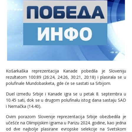
Košarkaška reprezentacija Kanade pobedila je Sloveniju
rezultatom 100:89 (26:24, 24:26, 30:21, 20:18) i plasirala se u
polufinale Mundobasketa, gde će se sastati sa Srbijom.
Duel između Srbije i Kanade igra se u petak 8. septembra u
10.45 sati, dok se u drugom polufinalu istog dana sastaju SAD
i Nemačka (14.40).
Ovim porazom Slovenije reprezentacija Srbije obezbedila je
učešće na Olimpijskim igrama u Parizu 2024. godine, kao jedna
od dve najbolje plasirane evropske selekcije na Svetskom