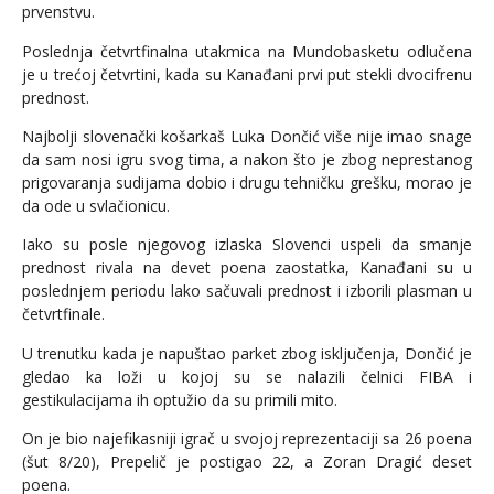
prvenstvu.
Poslednja četvrtfinalna utakmica na Mundobasketu odlučena
je u trećoj četvrtini, kada su Kanađani prvi put stekli dvocifrenu
prednost.
Najbolji slovenački košarkaš Luka Dončić više nije imao snage
da sam nosi igru svog tima, a nakon što je zbog neprestanog
prigovaranja sudijama dobio i drugu tehničku grešku, morao je
da ode u svlačionicu.
Iako su posle njegovog izlaska Slovenci uspeli da smanje
prednost rivala na devet poena zaostatka, Kanađani su u
poslednjem periodu lako sačuvali prednost i izborili plasman u
četvrtfinale.
U trenutku kada je napuštao parket zbog isključenja, Dončić je
gledao ka loži u kojoj su se nalazili čelnici FIBA i
gestikulacijama ih optužio da su primili mito.
On je bio najefikasniji igrač u svojoj reprezentaciji sa 26 poena
(šut 8/20), Prepelič je postigao 22, a Zoran Dragić deset
poena.