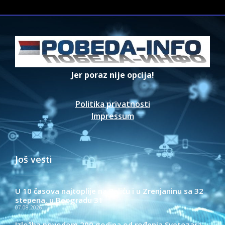
Jer poraz nije opcija!
Politika privatnosti
Impressum
Još vesti
U 10 časova najtoplije na Paliću i u Zrenjaninu sa 32
stepena, u Beogradu 31
07.08.2026.
Izložba povodom 200 godina od rođenja Svetozara