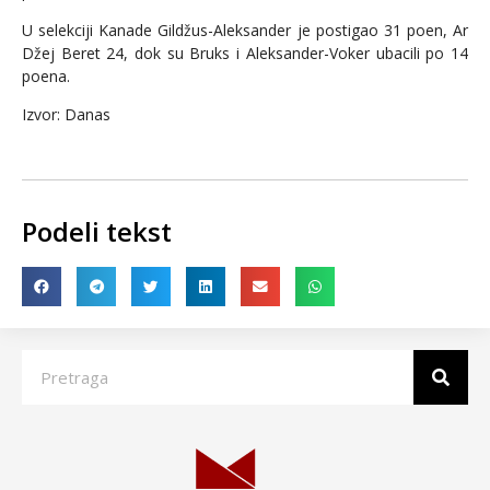
U selekciji Kanade Gildžus-Aleksander je postigao 31 poen, Ar
Džej Beret 24, dok su Bruks i Aleksander-Voker ubacili po 14
poena.
Izvor: Danas
Podeli tekst