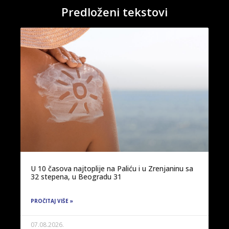
Predloženi tekstovi
U 10 časova najtoplije na Paliću i u Zrenjaninu sa
32 stepena, u Beogradu 31
PROČITAJ VIŠE »
07.08.2026.