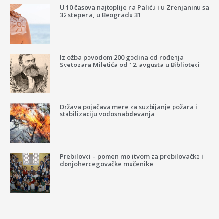
U 10 časova najtoplije na Paliću i u Zrenjaninu sa
32 stepena, u Beogradu 31
Izložba povodom 200 godina od rođenja
Svetozara Miletića od 12. avgusta u Biblioteci
Država pojačava mere za suzbijanje požara i
stabilizaciju vodosnabdevanja
Prebilovci – pomen molitvom za prebilovačke i
donjohercegovačke mučenike