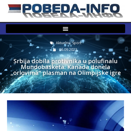
Aktuelno
,
Sport
06.09.2023.
Srbija dobila protivnika u polufinalu
Mundobasketa: Kanada donela
„orlovima“ plasman na Olimpijske igre