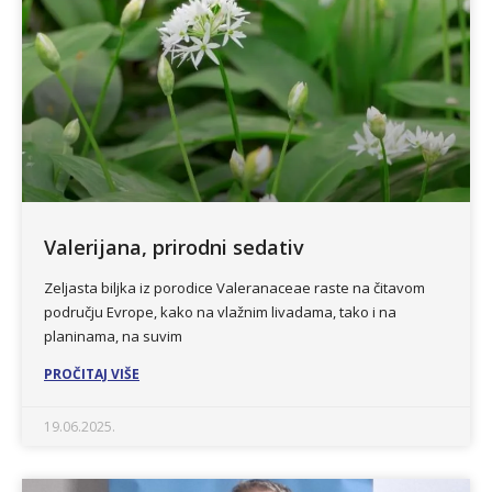
Valerijana, prirodni sedativ
Zeljasta biljka iz porodice Valeranaceae raste na čitavom
području Evrope, kako na vlažnim livadama, tako i na
planinama, na suvim
PROČITAJ VIŠE
19.06.2025.