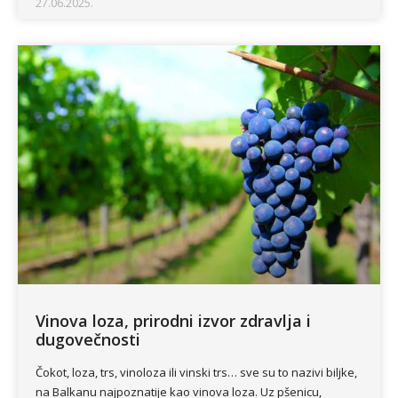
27.06.2025.
Vinova loza, prirodni izvor zdravlja i
dugovečnosti
Čokot, loza, trs, vinoloza ili vinski trs… sve su to nazivi biljke,
na Balkanu najpoznatije kao vinova loza. Uz pšenicu,