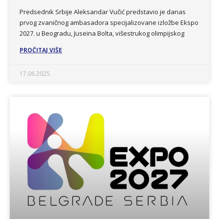
Predsednik Srbije Aleksandar Vučić predstavio je danas
prvog zvaničnog ambasadora specijalizovane izložbe Ekspo
2027. u Beogradu, Juseina Bolta, višestrukog olimpijskog
PROČITAJ VIŠE
17.06.2025.