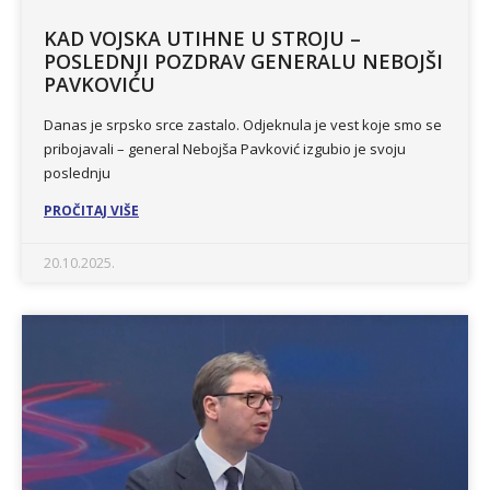
KAD VOJSKA UTIHNE U STROJU –
POSLEDNJI POZDRAV GENERALU NEBOJŠI
PAVKOVIĆU
Danas je srpsko srce zastalo. Odjeknula je vest koje smo se
pribojavali – general Nebojša Pavković izgubio je svoju
poslednju
PROČITAJ VIŠE
20.10.2025.