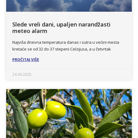
Slede vreli dani, upaljen narandžasti
meteo alarm
Najviša dnevna temperatura danas i sutra u većini mesta
kretaće se od 32 do 37 stepeni Celzijusa, a u četvrtak
PROČITAJ VIŠE
24.06.2025.