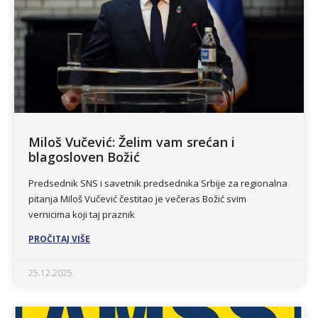
Miloš Vučević: Želim vam srećan i
blagosloven Božić
Predsednik SNS i savetnik predsednika Srbije za regionalna
pitanja Miloš Vučević čestitao je večeras Božić svim
vernicima koji taj praznik
PROČITAJ VIŠE
25.12.2025.