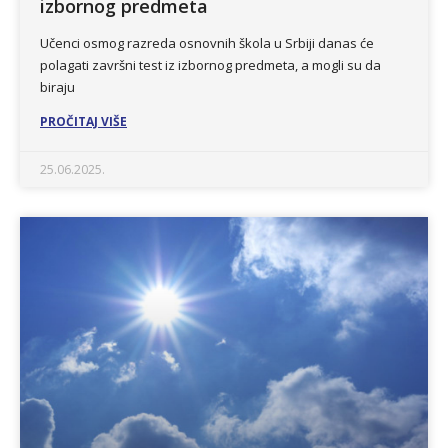
izbornog predmeta
Učenci osmog razreda osnovnih škola u Srbiji danas će
polagati završni test iz izbornog predmeta, a mogli su da
biraju
PROČITAJ VIŠE
25.06.2025.