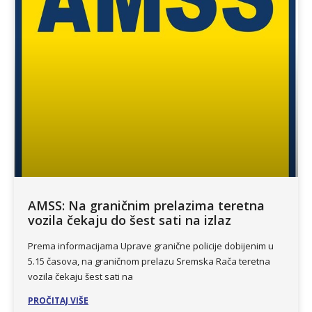
AMSS: Na graničnim prelazima teretna
vozila čekaju do šest sati na izlaz
Prema informacijama Uprave granične policije dobijenim u
5.15 časova, na graničnom prelazu Sremska Rača teretna
vozila čekaju šest sati na
PROČITAJ VIŠE