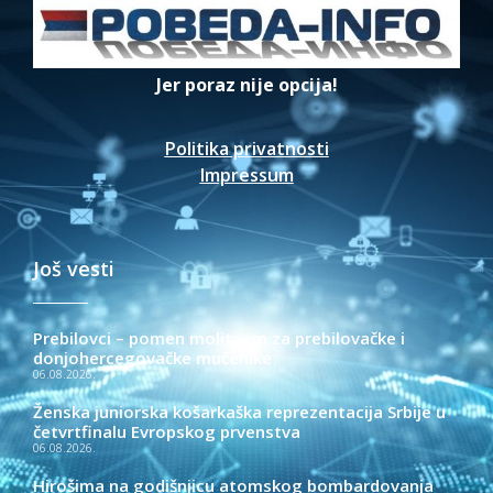
Jer poraz nije opcija!
Politika privatnosti
Impressum
Još vesti
Prebilovci – pomen molitvom za prebilovačke i
donjohercegovačke mučenike
06.08.2026.
Ženska juniorska košarkaška reprezentacija Srbije u
četvrtfinalu Evropskog prvenstva
06.08.2026.
Hirošima na godišnjicu atomskog bombardovanja