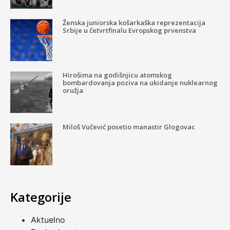
Ženska juniorska košarkaška reprezentacija
Srbije u četvrtfinalu Evropskog prvenstva
Hirošima na godišnjicu atomskog
bombardovanja poziva na ukidanje nuklearnog
oružja
Miloš Vučević posetio manastir Glogovac
Kategorije
Aktuelno