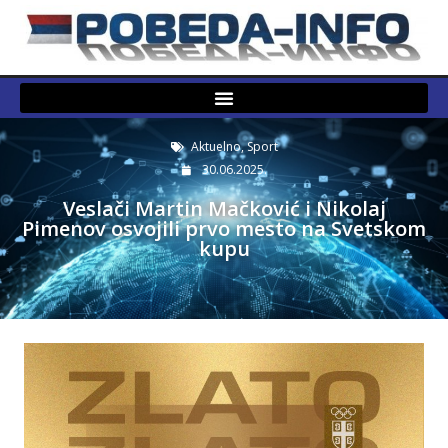
Aktuelno
,
Sport
30.06.2025.
Veslači Martin Mačković i Nikolaj
Pimenov osvojili prvo mesto na Svetskom
kupu