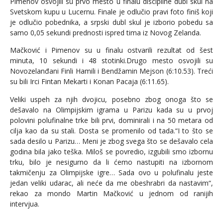
Pimenov osvojili su prvo mesto u finalu discipline dubl skul na
Svetskom kupu u Lucernu. Finale je odlučio pravi foto finiš koji
je odlučio pobednika, a srpski dubl skul je izborio pobedu sa
samo 0,05 sekundi prednosti ispred tima iz Novog Zelanda.
Mačković i Pimenov su u finalu ostvarili rezultat od šest
minuta, 10 sekundi i 48 stotinki.Drugo mesto osvojili su
Novozelanđani Finli Hamili i Bendžamin Mejson (6:10.53). Treći
su bili Irci Fintan Mekarti i Konan Pacaja (6:11.65).
Veliki uspeh za njih dvojicu, posebno zbog onoga što se
dešavalo na Olimpijskim igrama u Parizu kada su u prvoj
polovini polufinalne trke bili prvi, dominirali i na 50 metara od
cilja kao da su stali. Dosta se promenilo od tada.“I to što se
sada desilo u Parizu… Meni je zbog svega što se dešavalo cela
godina bila jako teška. Miloš se povredio, izgubili smo izbornu
trku, bilo je nesigurno da li ćemo nastupiti na izbornom
takmičenju za Olimpijske igre… Sada ovo u polufinalu jeste
jedan veliki udarac, ali neće da me obeshrabri da nastavim“,
rekao za mondo Martin Mačković u jednom od ranijih
intervjua.