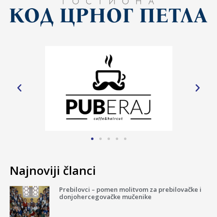
Najnoviji članci
Prebilovci – pomen molitvom za prebilovačke i
donjohercegovačke mučenike