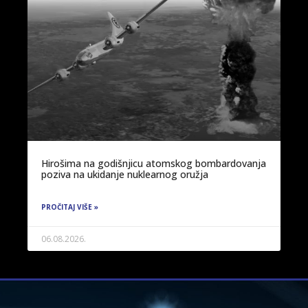
Hirošima na godišnjicu atomskog bombardovanja
poziva na ukidanje nuklearnog oružja
PROČITAJ VIŠE »
06.08.2026.