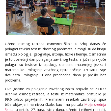
Učenci osmog razreda osnovnih škola u Srbiji danas će
polagati završni test iz izbornog predmeta, a mogli su da biraju
između biologije, geografije, istorije, fizike i hemije. Osmacima
je to poslednji dan polaganja završnog testa, a juče i prekjuče
polagali su testove iz srpskog, odnosno maternjeg jezika i
matematike. Polaganje završnog ispita počinje u 9 sati i traje
dva sata. Polaganje u ona predhodna dana je prošlo bez
problema.
Ove godine za polaganje završnog ispita prijavilo se 64.077
učenika osmog razreda, a testu iz matematike pristupilo je
99,6 odsto prijavljenih. Preliminarni rezultati završnog ispita
biće objavljeni na nivou škole, kao i na portalu
Moja srednja
škola
,
u petak, 27. juna. Istog dana, učenici i njihovi roditelji,