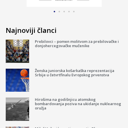
Najnoviji članci
Prebilovci – pomen molitvom za prebilovačke i
donjohercegovačke mučenike
Ženska juniorska košarkaška reprezentacija
Srbije u četvrtfinalu Evropskog prvenstva
Hirošima na godišnjicu atomskog
bombardovanja poziva na ukidanje nuklearnog
oružja