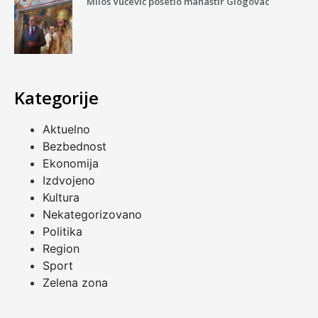
Miloš Vučević posetio manastir Glogovac
Kategorije
Aktuelno
Bezbednost
Ekonomija
Izdvojeno
Kultura
Nekategorizovano
Politika
Region
Sport
Zelena zona