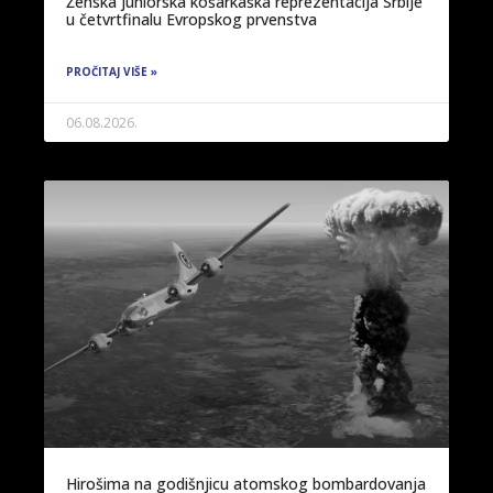
Ženska juniorska košarkaška reprezentacija Srbije
u četvrtfinalu Evropskog prvenstva
PROČITAJ VIŠE »
06.08.2026.
Hirošima na godišnjicu atomskog bombardovanja