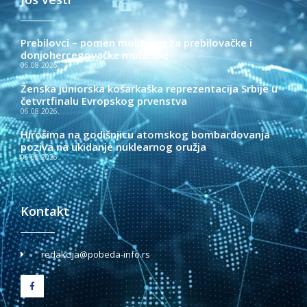
Prebilovci – pomen molitvom za prebilovačke i
donjohercegovačke mučenike
06.08.2026.
Ženska juniorska košarkaška reprezentacija Srbije u
četvrtfinalu Evropskog prvenstva
06.08.2026.
Hirošima na godišnjicu atomskog bombardovanja
poziva na ukidanje nuklearnog oružja
06.08.2026.
Kontakt
redakcija@pobeda-info.rs