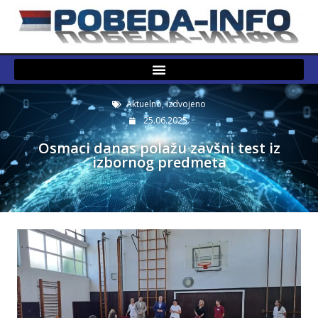
Aktuelno
,
Izdvojeno
25.06.2025.
Osmaci danas polažu zavšni test iz
izbornog predmeta