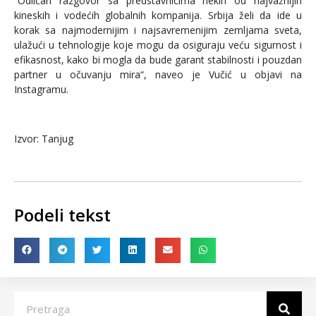
“Odličan razgovor sa predstavnicima nekih od najvažnijih
kineskih i vodećih globalnih kompanija. Srbija želi da ide u
korak sa najmodernijim i najsavremenijim zemljama sveta,
ulažući u tehnologije koje mogu da osiguraju veću sigurnost i
efikasnost, kako bi mogla da bude garant stabilnosti i pouzdan
partner u očuvanju mira“, naveo je Vučić u objavi na
Instagramu.
Izvor: Tanjug
Podeli tekst