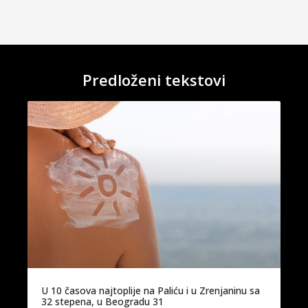
Predloženi tekstovi
U 10 časova najtoplije na Paliću i u Zrenjaninu sa
32 stepena, u Beogradu 31