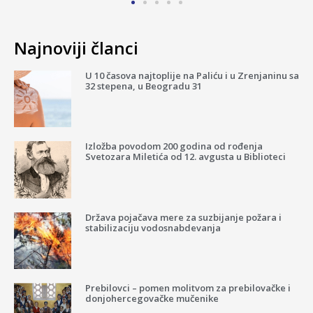
Najnoviji članci
U 10 časova najtoplije na Paliću i u Zrenjaninu sa
32 stepena, u Beogradu 31
Izložba povodom 200 godina od rođenja
Svetozara Miletića od 12. avgusta u Biblioteci
Država pojačava mere za suzbijanje požara i
stabilizaciju vodosnabdevanja
Prebilovci – pomen molitvom za prebilovačke i
donjohercegovačke mučenike