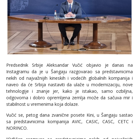
Predsednik Srbije Aleksandar Vučić objavio je danas na
Instagramu da je u Šangaju razgovarao sa predstavnicima
nekih od najvažnijih kineskih i vodećih globalnih kompanija i
naveo da će Srbija nastaviti da ulaže u modernizaciju, nove
tehnologije i znanje jer, kako je istakao, samo ozbiljna,
odgovorna i dobro opremljena zemlja može da sačuva mir i
stabilnost u vremenima koja dolaze.
Vučić se, petog dana zvanične posete Kini, u Šangaju sastao
sa predstavnicima kompanija AVIC, CASIC, CASC, CETC i
NORINCO.