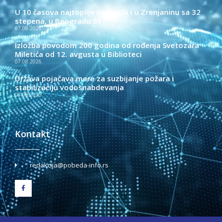
U 10 časova najtoplije na Paliću i u Zrenjaninu sa 32
stepena, u Beogradu 31
07.08.2026.
Izložba povodom 200 godina od rođenja Svetozara
Miletića od 12. avgusta u Biblioteci
07.08.2026.
Država pojačava mere za suzbijanje požara i
stabilizaciju vodosnabdevanja
07.08.2026.
Kontakt
redakcija@pobeda-info.rs