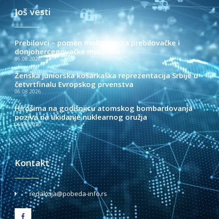
Još vesti
Prebilovci – pomen molitvom za prebilovačke i
donjohercegovačke mučenike
06.08.2026.
Ženska juniorska košarkaška reprezentacija Srbije u
četvrtfinalu Evropskog prvenstva
06.08.2026.
Hirošima na godišnjicu atomskog bombardovanja
poziva na ukidanje nuklearnog oružja
06.08.2026.
Kontakt
redakcija@pobeda-info.rs