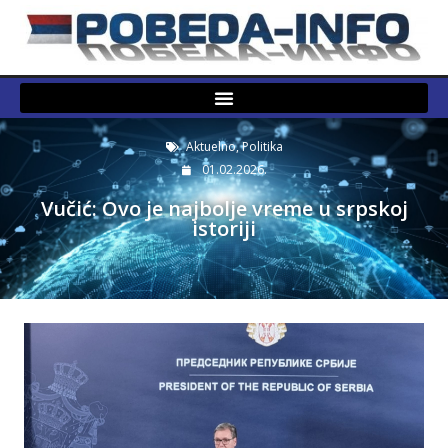
Aktuelno
,
Politika
01.02.2026.
Vučić: Ovo je najbolje vreme u srpskoj
istoriji