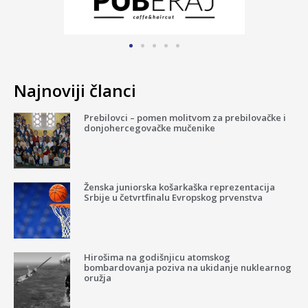
Najnoviji članci
Prebilovci – pomen molitvom za prebilovačke i
donjohercegovačke mučenike
Ženska juniorska košarkaška reprezentacija
Srbije u četvrtfinalu Evropskog prvenstva
Hirošima na godišnjicu atomskog
bombardovanja poziva na ukidanje nuklearnog
oružja