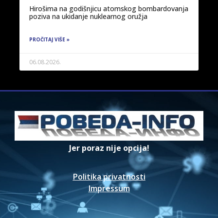
Hirošima na godišnjicu atomskog bombardovanja
poziva na ukidanje nuklearnog oružja
PROČITAJ VIŠE »
06.08.2026.
Jer poraz nije opcija!
Politika privatnosti
Impressum