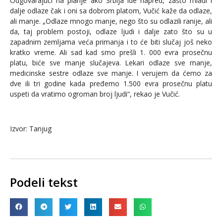
Odgovarajući na pianje ako Srbija ide napred, zašto mladi i
dalje odlaze čak i oni sa dobrom platom, Vučić kaže da odlaze,
ali manje. „Odlaze mnogo manje, nego što su odlazili ranije, ali
da, taj problem postoji, odlaze ljudi i dalje zato što su u
zapadnim zemljama veća primanja i to će biti slučaj još neko
kratko vreme. Ali sad kad smo prešli 1. 000 evra prosečnu
platu, biće sve manje slučajeva. Lekari odlaze sve manje,
medicinske sestre odlaze sve manje. I verujem da ćemo za
dve ili tri godine kada pređemo 1.500 evra prosečnu platu
uspeti da vratimo ogroman broj ljudi“, rekao je Vučić.
Izvor: Tanjug
Podeli tekst