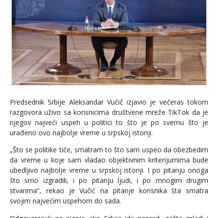
Predsednik Srbije Aleksandar Vučič izjavio je večeras tokom
razgovora uživo sa korisnicima društvene mreže TikTok da je
njegov najveći uspeh u politici to što je po svemu što je
urađeno ovo najbolje vreme u srpskoj istoriji.
„Što se politike tiče, smatram to što sam uspeo da obezbedim
da vreme u koje sam vladao objektivnim kriterijumima bude
ubedljivo najbolje vreme u srpskoj istoriji. I po pitanju onoga
što smo izgradili, i po pitanju ljudi, i po mnogim drugim
stvarima“, rekao je Vučić na pitanje korisnika šta smatra
svojim najvećim uspehom do sada.