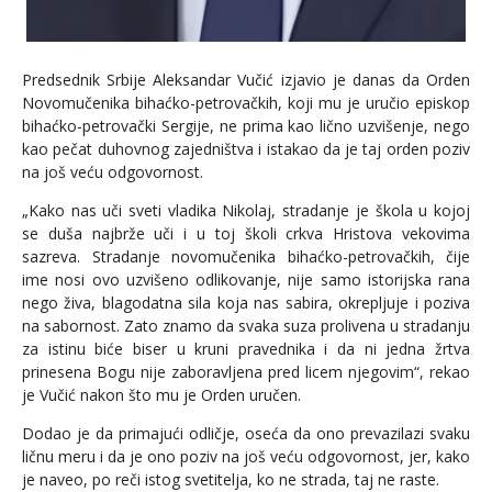
Predsednik Srbije Aleksandar Vučić izjavio je danas da Orden
Novomučenika bihaćko-petrovačkih, koji mu je uručio episkop
bihaćko-petrovački Sergije, ne prima kao lično uzvišenje, nego
kao pečat duhovnog zajedništva i istakao da je taj orden poziv
na još veću odgovornost.
„Kako nas uči sveti vladika Nikolaj, stradanje je škola u kojoj
se duša najbrže uči i u toj školi crkva Hristova vekovima
sazreva. Stradanje novomučenika bihaćko-petrovačkih, čije
ime nosi ovo uzvišeno odlikovanje, nije samo istorijska rana
nego živa, blagodatna sila koja nas sabira, okrepljuje i poziva
na sabornost. Zato znamo da svaka suza prolivena u stradanju
za istinu biće biser u kruni pravednika i da ni jedna žrtva
prinesena Bogu nije zaboravljena pred licem njegovim“, rekao
je Vučić nakon što mu je Orden uručen.
Dodao je da primajući odličje, oseća da ono prevazilazi svaku
ličnu meru i da je ono poziv na još veću odgovornost, jer, kako
je naveo, po reči istog svetitelja, ko ne strada, taj ne raste.