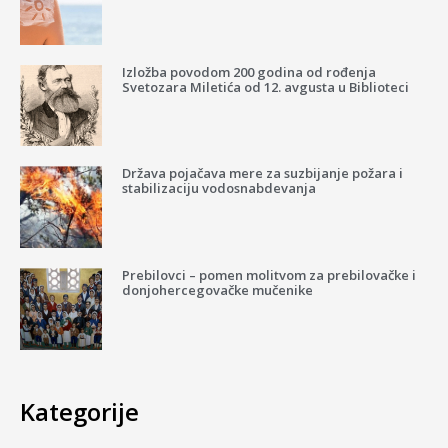
Izložba povodom 200 godina od rođenja
Svetozara Miletića od 12. avgusta u Biblioteci
Država pojačava mere za suzbijanje požara i
stabilizaciju vodosnabdevanja
Prebilovci – pomen molitvom za prebilovačke i
donjohercegovačke mučenike
Kategorije