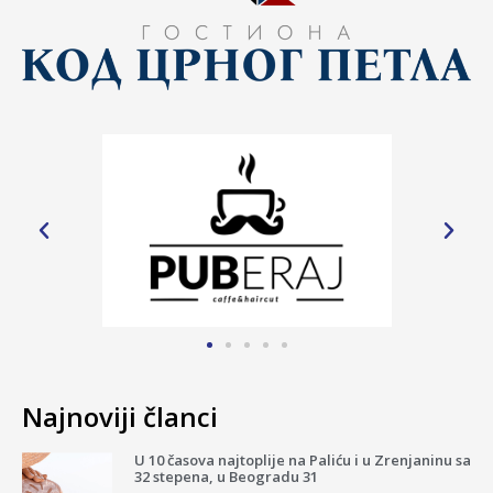
Najnoviji članci
U 10 časova najtoplije na Paliću i u Zrenjaninu sa
32 stepena, u Beogradu 31