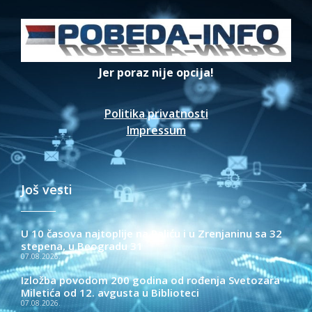
Jer poraz nije opcija!
Politika privatnosti
Impressum
Još vesti
U 10 časova najtoplije na Paliću i u Zrenjaninu sa 32
stepena, u Beogradu 31
07.08.2026.
Izložba povodom 200 godina od rođenja Svetozara
Miletića od 12. avgusta u Biblioteci
07.08.2026.