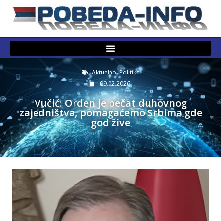
Aktuelno
,
Politika
09.02.2026.
Vučić: Orden je pečat duhovnog
zajedništva, pomagaćemo Srbima gde
god žive