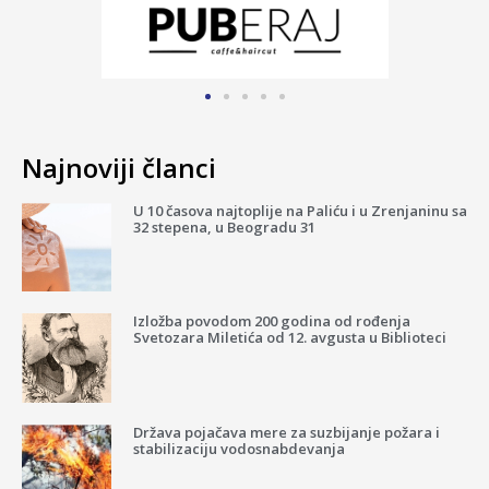
Najnoviji članci
U 10 časova najtoplije na Paliću i u Zrenjaninu sa
32 stepena, u Beogradu 31
Izložba povodom 200 godina od rođenja
Svetozara Miletića od 12. avgusta u Biblioteci
Država pojačava mere za suzbijanje požara i
stabilizaciju vodosnabdevanja