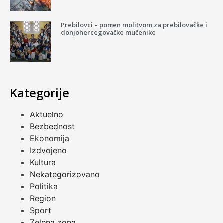
Prebilovci – pomen molitvom za prebilovačke i
donjohercegovačke mučenike
Kategorije
Aktuelno
Bezbednost
Ekonomija
Izdvojeno
Kultura
Nekategorizovano
Politika
Region
Sport
Zelena zona