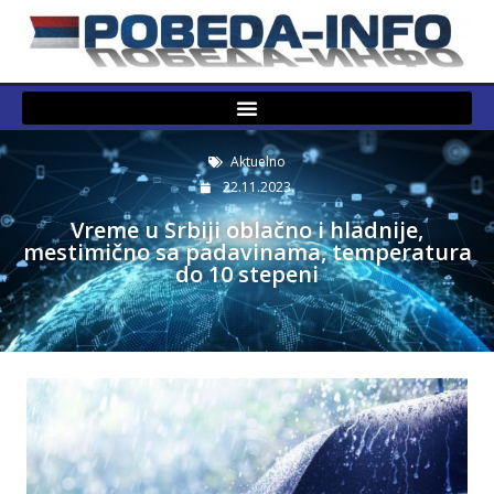
Aktuelno
22.11.2023.
Vreme u Srbiji oblačno i hladnije,
mestimično sa padavinama, temperatura
do 10 stepeni