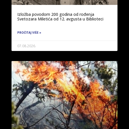
Izložba povodom 200 godina od rođenja
Svetozara Miletića od 12. avgusta u Biblioteci
PROČITAJ VIŠE »
07.08.2026.