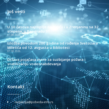
Još vesti
U 10 časova najtoplije na Paliću i u Zrenjaninu sa 32
stepena, u Beogradu 31
07.08.2026.
Izložba povodom 200 godina od rođenja Svetozara
Miletića od 12. avgusta u Biblioteci
07.08.2026.
Država pojačava mere za suzbijanje požara i
stabilizaciju vodosnabdevanja
07.08.2026.
Kontakt
redakcija@pobeda-info.rs