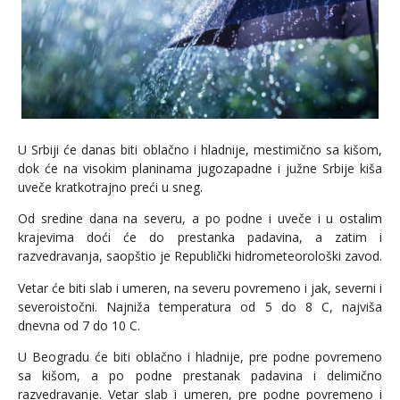
U Srbiji će danas biti oblačno i hladnije, mestimično sa kišom,
dok će na visokim planinama jugozapadne i južne Srbije kiša
uveče kratkotrajno preći u sneg.
Od sredine dana na severu, a po podne i uveče i u ostalim
krajevima doći će do prestanka padavina, a zatim i
razvedravanja, saopštio je Republički hidrometeorološki zavod.
Vetar će biti slab i umeren, na severu povremeno i jak, severni i
severoistočni. Najniža temperatura od 5 do 8 C, najviša
dnevna od 7 do 10 C.
U Beogradu će biti oblačno i hladnije, pre podne povremeno
sa kišom, a po podne prestanak padavina i delimično
razvedravanje. Vetar slab i umeren, pre podne povremeno i