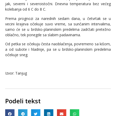
jak, severni i severoistočni. Dnevna temperatura bez većeg
kolebanja od 6 C do 8 C.
Prema prognozi za narednih sedam dana, u četvrtak se u
vecini krajeva očekuje suvo vreme, sa sunčanim intervalima,
samo će se u brdsko-planinskim predelima zadržati pretežno
oblačno, tek ponegde sa slabim padavinama.
Od petka se očekuju česta naoblačenja, povremeno sa kišom,
a od subote i hladnije, pa se u brdsko-planinskim predelima
očekuje sneg.
Izvor: Tanjug
Podeli tekst