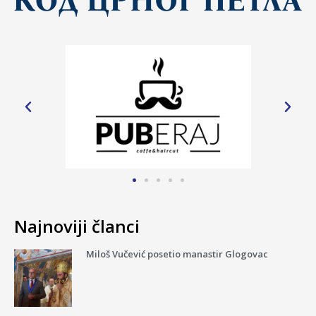
Najnoviji članci
Miloš Vučević posetio manastir Glogovac