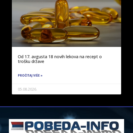
Od 17. avgusta 18 novih lekova na recept o
trošku države
PROČITAJ VIŠE »
05.08.2026.