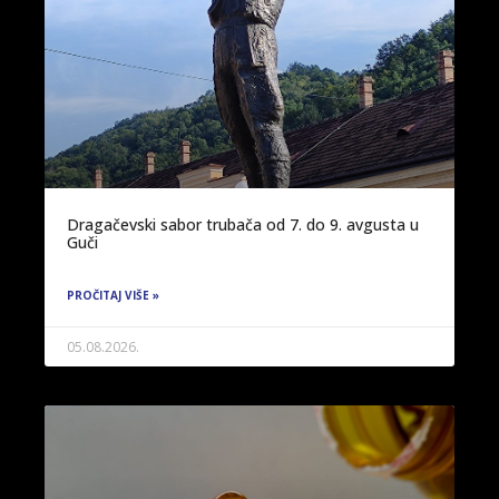
Dragačevski sabor trubača od 7. do 9. avgusta u
Guči
PROČITAJ VIŠE »
05.08.2026.