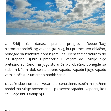
U Srbiji će danas, prema prognozi Republičkog
hidrometeorološkog zavoda (RHMZ), biti promenljivo oblačno,
ponegde sa kratkotrajnom kišom i najvišem temperaturom do
23 stepena. Ujutro i prepodne u većem delu Srbije biće
pretežno sunčano, na jugoistoku će biti obačno, ponegde sa
slabom kišom, dok se na severozapadu, zapadu i jugozapadu
zemlje očekuje umereno naoblačenje.
Duvaće slab i umeren vetar, a u centralnim, istočnim i južnim
predelima Srbije povremeno i jak severozapadni i zapadni, koji
će uveče biti u slabljenju.