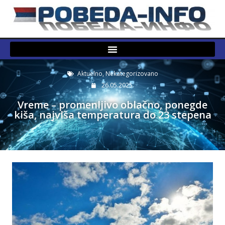
Aktuelno
,
Nekategorizovano
26.05.2025.
Vreme – promenljivo oblačno, ponegde
kiša, najviša temperatura do 23 stepena