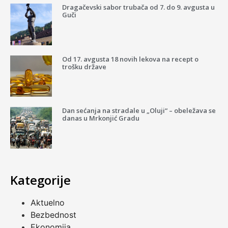
Dragačevski sabor trubača od 7. do 9. avgusta u
Guči
Od 17. avgusta 18 novih lekova na recept o
trošku države
Dan sećanja na stradale u „Oluji“ – obeležava se
danas u Mrkonjić Gradu
Kategorije
Aktuelno
Bezbednost
Ekonomija