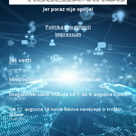
Jer poraz nije opcija!
Politika privatnosti
Impressum
Još vesti
Miloš Vučević posetio manastir Glogovac
05.08.2026.
Dragačevski sabor trubača od 7. do 9. avgusta u Guči
05.08.2026.
Od 17. avgusta 18 novih lekova na recept o trošku
države
05.08.2026.