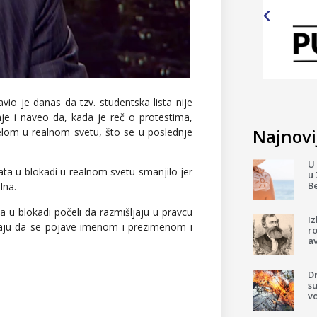
io je danas da tzv. studentska lista nije
 nje i naveo da, kada je reč o protestima,
Najnovij
delom u realnom svetu, što se u poslednje
U 
ta u blokadi u realnom svetu smanjilo jer
u 
B
lna.
a u blokadi počeli da razmišljaju u pravcu
I
oraju da se pojave imenom i prezimenom i
ro
av
D
su
v