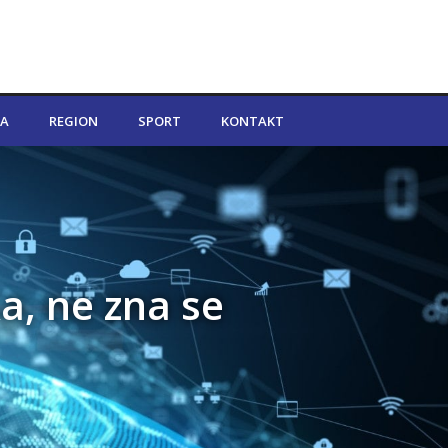
A
REGION
SPORT
KONTAKT
a, ne zna se