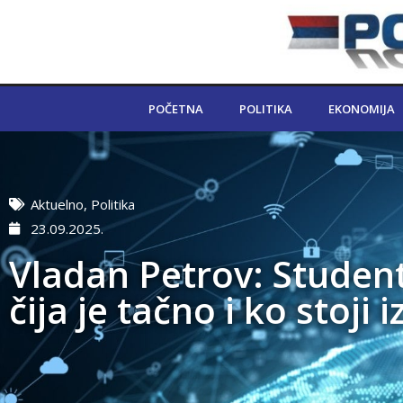
POČETNA
POLITIKA
EKONOMIJA
Aktuelno
,
Politika
23.09.2025.
Vladan Petrov: Student
čija je tačno i ko stoji i