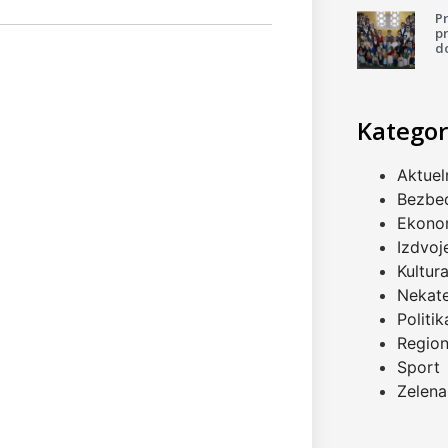
P
pr
d
Kategor
Aktuel
Bezbe
Ekono
Izdvoj
Kultur
Nekat
Politik
Regio
Sport
Zelena