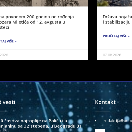
žba povodom 200 godina od rođenja
Država pojača
ozara Miletića od 12. avgusta u
i stabilizaci
oteci
PROČITAJ VIŠE »
TAJ VIŠE »
.2026.
07.08.2026.
š vesti
Kontakt
0 časova najtoplije na Paliću i u
redakcija@pobe
enjaninu sa 32 stepena, u Beogradu 31
8.2026.