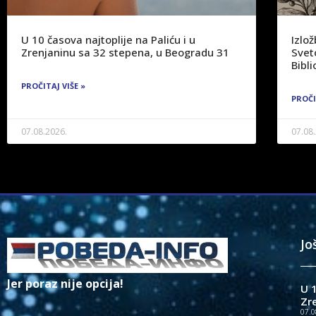
U 10 časova najtoplije na Paliću i u
Izlo
Zrenjaninu sa 32 stepena, u Beogradu 31
Svet
Bibli
PROČITAJ VIŠE »
PROČI
07.08.2026.
07.08
Jo
Jer poraz nije opcija!
U 1
Zr
07.0