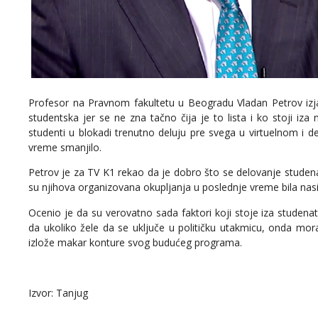
Profesor na Pravnom fakultetu u Beogradu Vladan Petrov izjav
studentska jer se ne zna tačno čija je to lista i ko stoji iza
studenti u blokadi trenutno deluju pre svega u virtuelnom i 
vreme smanjilo.
Petrov je za TV K1 rekao da je dobro što se delovanje studena
su njihova organizovana okupljanja u poslednje vreme bila nasi
Ocenio je da su verovatno sada faktori koji stoje iza studenat
da ukoliko žele da se uključe u političku utakmicu, onda m
izlože makar konture svog budućeg programa.
Izvor: Tanjug