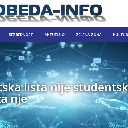
BEZBEDNOST
AKTUELNO
ZELENA ZONA
KULTUR
ska lista nije studentsk
za nje