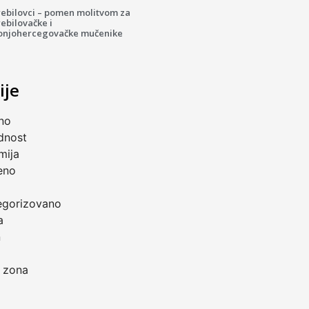
rebilovci – pomen molitvom za
ebilovačke i
onjohercegovačke mučenike
ije
no
dnost
mija
eno
a
egorizovano
a
n
 zona