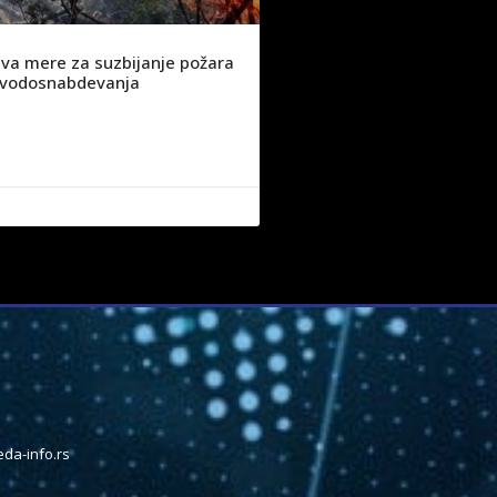
va mere za suzbijanje požara
ju vodosnabdevanja
da-info.rs