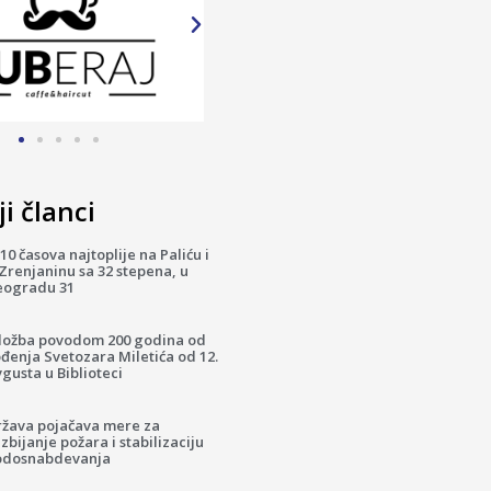
i članci
10 časova najtoplije na Paliću i
Zrenjaninu sa 32 stepena, u
eogradu 31
zložba povodom 200 godina od
đenja Svetozara Miletića od 12.
gusta u Biblioteci
ržava pojačava mere za
zbijanje požara i stabilizaciju
odosnabdevanja