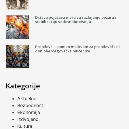
Država pojačava mere za suzbijanje požara i
stabilizaciju vodosnabdevanja
Prebilovci – pomen molitvom za prebilovačke i
donjohercegovačke mučenike
Kategorije
Aktuelno
Bezbednost
Ekonomija
Izdvojeno
Kultura