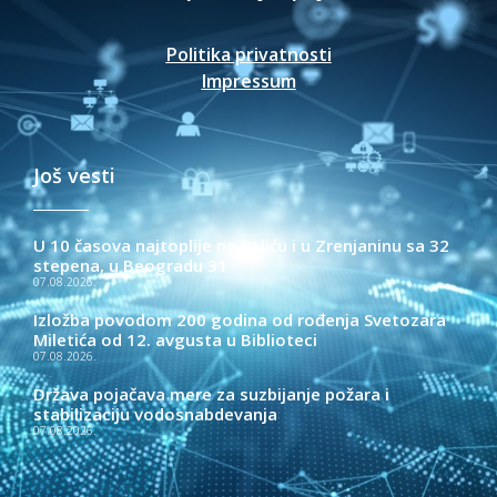
Politika privatnosti
Impressum
Još vesti
U 10 časova najtoplije na Paliću i u Zrenjaninu sa 32
stepena, u Beogradu 31
07.08.2026.
Izložba povodom 200 godina od rođenja Svetozara
Miletića od 12. avgusta u Biblioteci
07.08.2026.
Država pojačava mere za suzbijanje požara i
stabilizaciju vodosnabdevanja
07.08.2026.