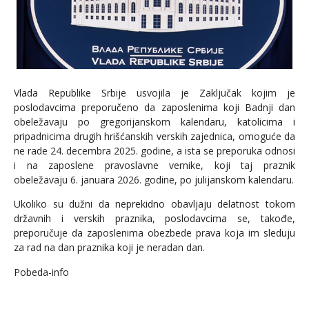
Vlada Republike Srbije usvojila je Zaključak kojim je
poslodavcima preporučeno da zaposlenima koji Badnji dan
obeležavaju po gregorijanskom kalendaru, katolicima i
pripadnicima drugih hrišćanskih verskih zajednica, omoguće da
ne rade 24. decembra 2025. godine, a ista se preporuka odnosi
i na zaposlene pravoslavne vernike, koji taj praznik
obeležavaju 6. januara 2026. godine, po julijanskom kalendaru.
Ukoliko su dužni da neprekidno obavljaju delatnost tokom
državnih i verskih praznika, poslodavcima se, takođe,
preporučuje da zaposlenima obezbede prava koja im sleduju
za rad na dan praznika koji je neradan dan.
Pobeda-info