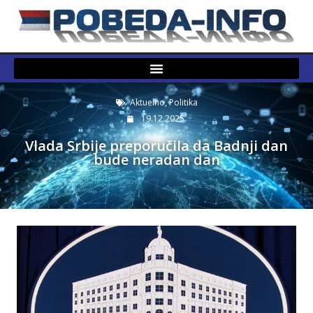
Aktuelno
,
Politika
19.12.2025.
Vlada Srbije preporučila da Badnji dan
bude neradan dan