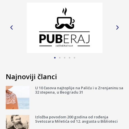
Najnoviji članci
U 10 časova najtoplije na Paliću i u Zrenjaninu sa
32 stepena, u Beogradu 31
Izložba povodom 200 godina od rođenja
Svetozara Miletića od 12. avgusta u Biblioteci