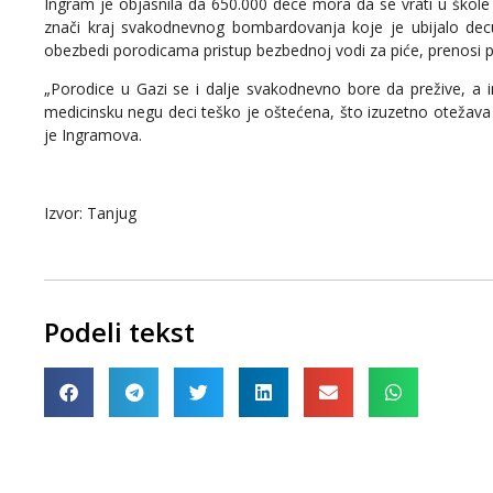
Ingram je objasnila da 650.000 dece mora da se vrati u škole i 
znači kraj svakodnevnog bombardovanja koje je ubijalo decu,
obezbedi porodicama pristup bezbednoj vodi za piće, prenosi 
„Porodice u Gazi se i dalje svakodnevno bore da prežive, a i
medicinsku negu deci teško je oštećena, što izuzetno otežav
je Ingramova.
Izvor: Tanjug
Podeli tekst