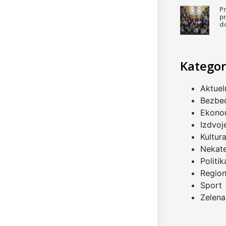
P
pr
d
Kategor
Aktuel
Bezbe
Ekono
Izdvoj
Kultur
Nekat
Politik
Regio
Sport
Zelena