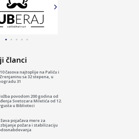
i članci
10 časova najtoplije na Paliću i
Zrenjaninu sa 32 stepena, u
eogradu 31
zložba povodom 200 godina od
đenja Svetozara Miletića od 12.
gusta u Biblioteci
ržava pojačava mere za
zbijanje požara i stabilizaciju
odosnabdevanja