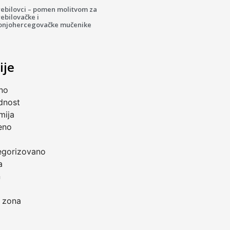
rebilovci – pomen molitvom za
ebilovačke i
onjohercegovačke mučenike
ije
no
dnost
mija
eno
a
egorizovano
a
n
 zona