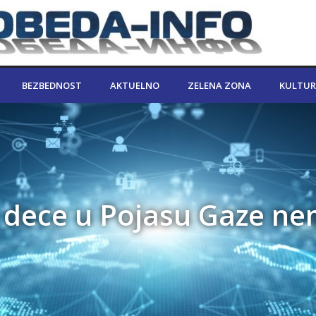
BEZBEDNOST
AKTUELNO
ZELENA ZONA
KULTUR
n dece u Pojasu Gaze ne