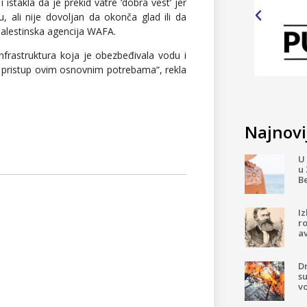
istakla da je prekid vatre ‘dobra vest’ jer
 ali nije dovoljan da okonča glad ili da
palestinska agencija WAFA.
nfrastruktura koja je obezbeđivala vodu i
a pristup ovim osnovnim potrebama“, rekla
Najnovij
U 
u 
B
I
ro
av
D
su
v