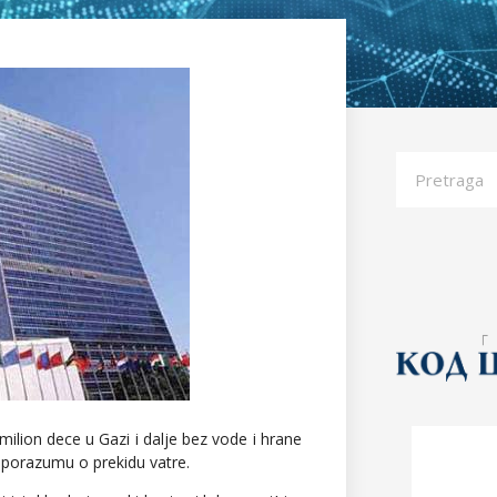
ilion dece u Gazi i dalje bez vode i hrane
 sporazumu o prekidu vatre.