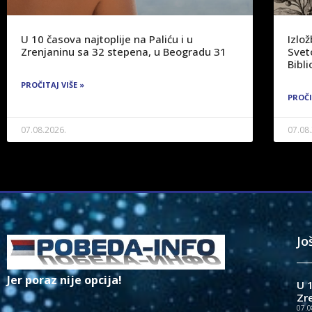
U 10 časova najtoplije na Paliću i u
Izlo
Zrenjaninu sa 32 stepena, u Beogradu 31
Svet
Bibli
PROČITAJ VIŠE »
PROČI
07.08.2026.
07.08
Jo
Jer poraz nije opcija!
U 1
Zr
07.0