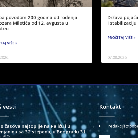
žba povodom 200 godina od rođenja
Država pojača
ozara Miletića od 12. avgusta u
i stabilizaci
oteci
PROČITAJ VIŠE »
TAJ VIŠE »
.2026.
07.08.2026.
š vesti
Kontakt
0 časova najtoplije na Paliću i u
redakcija@pobe
enjaninu sa 32 stepena, u Beogradu 31
8.2026.