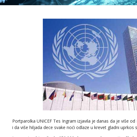
Portparolka UNICEF Tes Ingram izjavila je danas da je više od m
i da više hiljada dece svake noći odlaze u krevet gladni uprkos