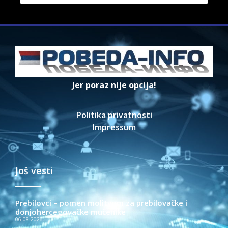
Jer poraz nije opcija!
Politika privatnosti
Impressum
Još vesti
Prebilovci – pomen molitvom za prebilovačke i
donjohercegovačke mučenike
06.08.2026.