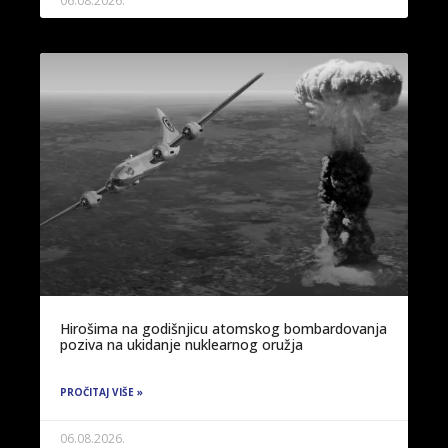
06.08.2026.
Hirošima na godišnjicu atomskog bombardovanja
poziva na ukidanje nuklearnog oružja
PROČITAJ VIŠE »
06.08.2026.