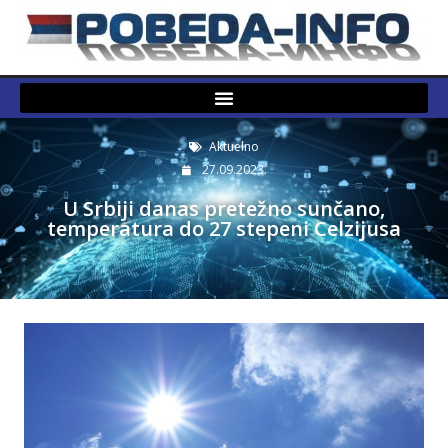
Aktuelno
27.09.2023.
U Srbiji danas pretežno sunčano,
temperatura do 27 stepeni Celzijusa