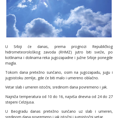
U Srbiji će danas, prema prognozi Republičkog
hidrometeorološkog zavoda (RHMZ) jutro biti sveže, po
kotlinama i dolinama reka jugozapadne i južne Srbije ponegde
magla.
Tokom dana pretežno sunčano, osim na jugozapadu, jugu i
jugoistoku zemlje, gde će biti malo i umereno oblačno.
Vetar slab i umeren istočni, sredinom dana povremeno i jak.
Najniža temperatura od 10 do 16, najviša dnevna od 24 do 27
stepeni Celzijusa.
U Beogradu danas pretežno sunčano uz slab i umeren,
sredinom dana povremeno i jak istočni i jugoistočni vetar.