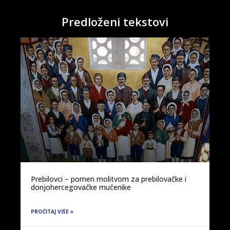
Predloženi tekstovi
Prebilovci – pomen molitvom za prebilovačke i
donjohercegovačke mučenike
PROČITAJ VIŠE »