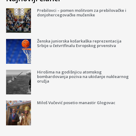
Prebilovci – pomen molitvom za prebilovačke i
donjohercegovačke mučenike
Ženska juniorska košarkaška reprezentacija
Srbije u četvrtfinalu Evropskog prvenstva
Hirošima na godišnjicu atomskog
bombardovanja poziva na ukidanje nuklearnog
oružja
Miloš Vučević posetio manastir Glogovac