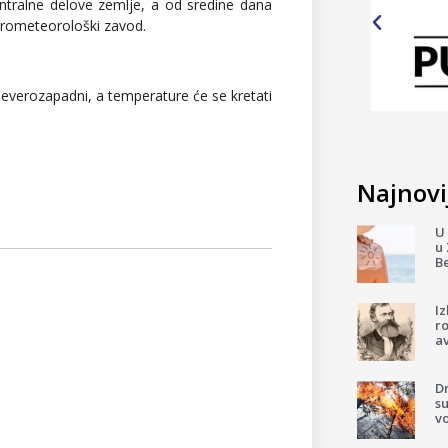
entralne delove zemlje, a od sredine dana
hidrometeorološki zavod.
severozapadni, a temperature će se kretati
Najnovij
U 
u 
B
I
ro
av
D
su
v