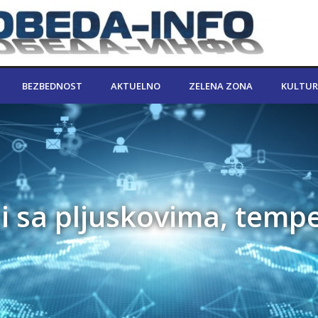
BEZBEDNOST
AKTUELNO
ZELENA ZONA
KULTUR
 i sa pljuskovima, temp