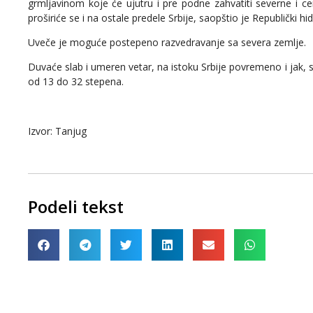
grmljavinom koje će ujutru i pre podne zahvatiti severne i c
proširiće se i na ostale predele Srbije, saopštio je Republički 
Uveče je moguće postepeno razvedravanje sa severa zemlje.
Duvaće slab i umeren vetar, na istoku Srbije povremeno i jak, 
od 13 do 32 stepena.
Izvor: Tanjug
Podeli tekst