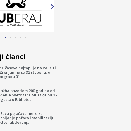
i članci
10 časova najtoplije na Paliću i
Zrenjaninu sa 32 stepena, u
eogradu 31
zložba povodom 200 godina od
đenja Svetozara Miletića od 12.
gusta u Biblioteci
ržava pojačava mere za
zbijanje požara i stabilizaciju
odosnabdevanja