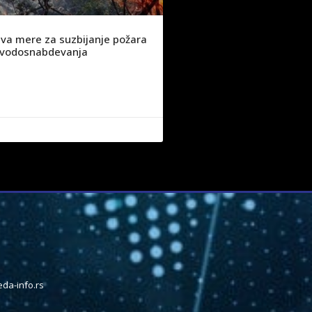
va mere za suzbijanje požara
ju vodosnabdevanja
da-info.rs