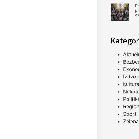
P
pr
d
Kategor
Aktuel
Bezbe
Ekono
Izdvoj
Kultur
Nekat
Politik
Regio
Sport
Zelena