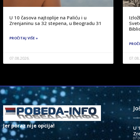
U 10 časova najtoplije na Paliću i u
Izlo
Zrenjaninu sa 32 stepena, u Beogradu 31
Svet
Bibli
PROČITAJ VIŠE »
PROČI
07.08.2026.
07.08
Jo
Jer poraz nije opcija!
U 1
Zr
07.0