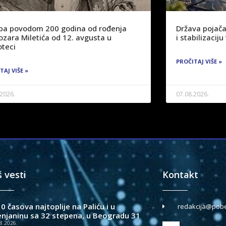
žba povodom 200 godina od rođenja
Država pojača
ozara Miletića od 12. avgusta u
i stabilizaci
oteci
PROČITAJ VIŠE »
TAJ VIŠE »
.2026.
07.08.2026.
š vesti
Kontakt
0 časova najtoplije na Paliću i u
redakcija@pobe
enjaninu sa 32 stepena, u Beogradu 31
8.2026.