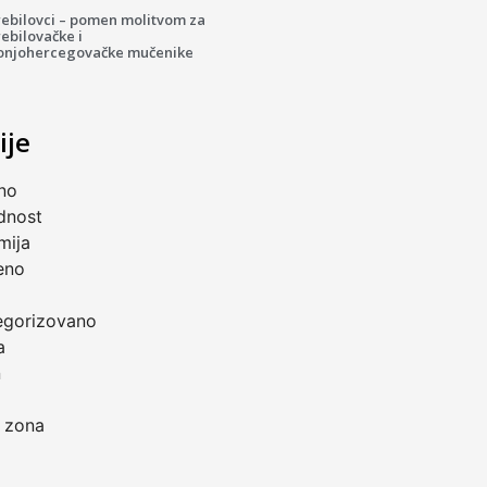
rebilovci – pomen molitvom za
ebilovačke i
onjohercegovačke mučenike
ije
no
dnost
mija
eno
a
egorizovano
a
n
 zona