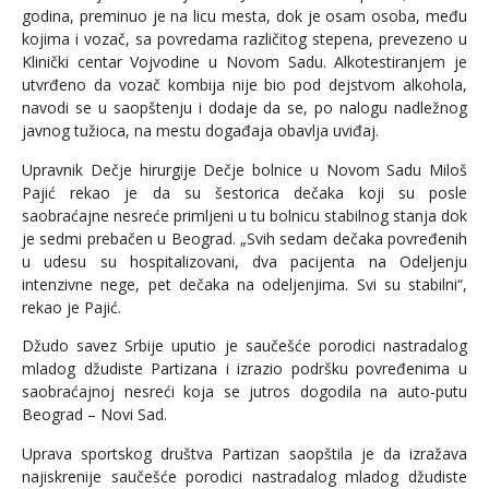
godina, preminuo je na licu mesta, dok je osam osoba, među
kojima i vozač, sa povredama različitog stepena, prevezeno u
Klinički centar Vojvodine u Novom Sadu. Alkotestiranjem je
utvrđeno da vozač kombija nije bio pod dejstvom alkohola,
navodi se u saopštenju i dodaje da se, po nalogu nadležnog
javnog tužioca, na mestu događaja obavlja uviđaj.
Upravnik Dečje hirurgije Dečje bolnice u Novom Sadu Miloš
Pajić rekao je da su šestorica dečaka koji su posle
saobraćajne nesreće primljeni u tu bolnicu stabilnog stanja dok
je sedmi prebačen u Beograd. „Svih sedam dečaka povređenih
u udesu su hospitalizovani, dva pacijenta na Odeljenju
intenzivne nege, pet dečaka na odeljenjima. Svi su stabilni“,
rekao je Pajić.
Džudo savez Srbije uputio je saučešće porodici nastradalog
mladog džudiste Partizana i izrazio podršku povređenima u
saobraćajnoj nesreći koja se jutros dogodila na auto-putu
Beograd – Novi Sad.
Uprava sportskog društva Partizan saopštila je da izražava
najiskrenije saučešće porodici nastradalog mladog džudiste