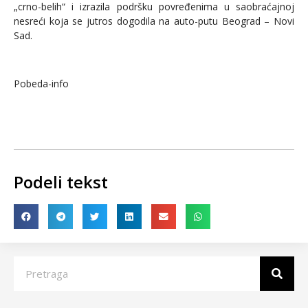
„crno-belih“ i izrazila podršku povređenima u saobraćajnoj
nesreći koja se jutros dogodila na auto-putu Beograd – Novi
Sad.
Pobeda-info
Podeli tekst