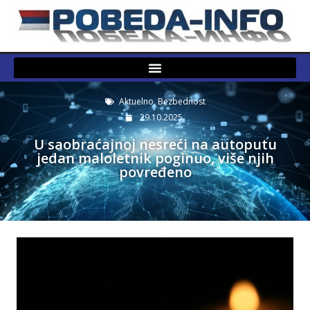
Aktuelno
,
Bezbednost
29.10.2025.
U saobraćajnoj nesreći na autoputu
jedan maloletnik poginuo, više njih
povređeno