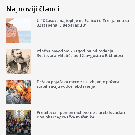
Najnoviji članci
U 10 časova najtoplije na Paliću i u Zrenjaninu sa
32 stepena, u Beogradu 31
Izložba povodom 200 godina od rođenja
Svetozara Miletića od 12. avgusta u Biblioteci
Država pojačava mere za suzbijanje požara i
stabilizaciju vodosnabdevanja
Prebilovci – pomen molitvom za prebilovačke i
donjohercegovačke mučenike