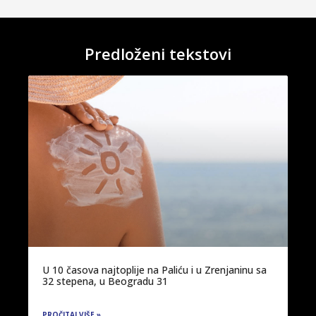
Predloženi tekstovi
U 10 časova najtoplije na Paliću i u Zrenjaninu sa
32 stepena, u Beogradu 31
PROČITAJ VIŠE »