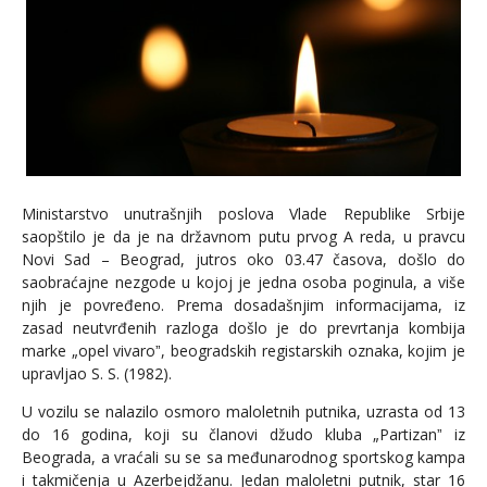
Ministarstvo unutrašnjih poslova Vlade Republike Srbije
saopštilo je da je na državnom putu prvog A reda, u pravcu
Novi Sad – Beograd, jutros oko 03.47 časova, došlo do
saobraćajne nezgode u kojoj je jedna osoba poginula, a više
njih je povređeno. Prema dosadašnjim informacijama, iz
zasad neutvrđenih razloga došlo je do prevrtanja kombija
marke „opel vivaroˮ, beogradskih registarskih oznaka, kojim je
upravljao S. S. (1982).
U vozilu se nalazilo osmoro maloletnih putnika, uzrasta od 13
do 16 godina, koji su članovi džudo kluba „Partizanˮ iz
Beograda, a vraćali su se sa međunarodnog sportskog kampa
i takmičenja u Azerbejdžanu. Jedan maloletni putnik, star 16