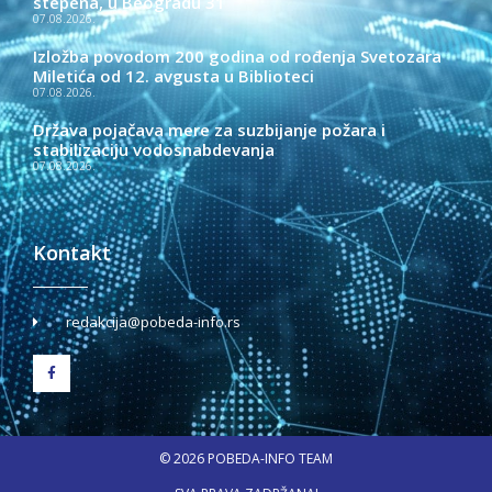
stepena, u Beogradu 31
07.08.2026.
Izložba povodom 200 godina od rođenja Svetozara
Miletića od 12. avgusta u Biblioteci
07.08.2026.
Država pojačava mere za suzbijanje požara i
stabilizaciju vodosnabdevanja
07.08.2026.
Kontakt
redakcija@pobeda-info.rs
© 2026 POBEDA-INFO TEAM