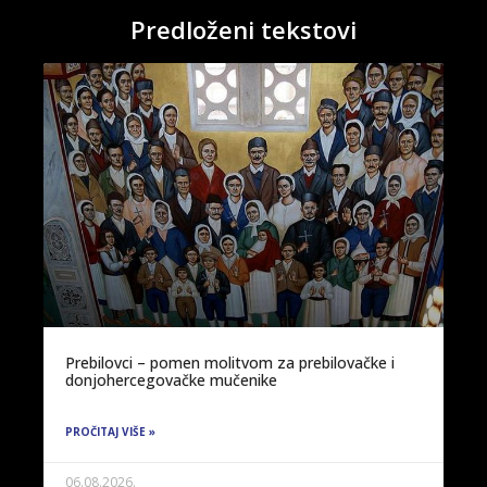
Predloženi tekstovi
Prebilovci – pomen molitvom za prebilovačke i
donjohercegovačke mučenike
PROČITAJ VIŠE »
06.08.2026.