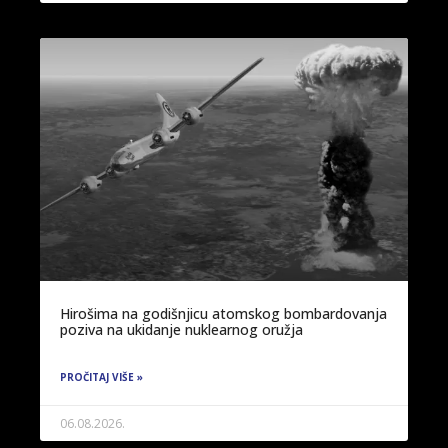
Hirošima na godišnjicu atomskog bombardovanja
poziva na ukidanje nuklearnog oružja
PROČITAJ VIŠE »
06.08.2026.