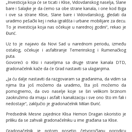
„Investicija koja će se ticati i Klise, Vidovdanskog naselja, Slane
bare i Salajke je da ćemo sa obe strane kanala, i one kod Biga
i ove sa strane Klise, Slane bare i Vidovdanskog, gledati da
uradimo pešački kej i neka igrališta i urbane mobilijare za decu.
To je investicija koja nas očekuje u narednoj godini“, rekao je
Đurić.
Uz to je najavio da Novi Sad u narednom periodu, između
ostalog, očekuje i asfaltiranje Temerinskog i Rumenačkog
puta.
Govoreći o Klisi i naseljima sa druge strane kanala DTD,
gradonačelnik kaže da će Grad nastaviti sa ulaganjima.
„Ja ću dalje nastaviti da razgovaram sa građanima, da vidim sa
njima šta još možemo da uradimo, šta još možemo da
pomognemo, da ovo naselje koje se širi velikom brzinom
zaokružimo da imaju i asfalt i kanalizaciju i sve ono što im fali i
nedostaje“, zaključio je gradonačelnik Milan Đurić.
Predsednik Mesne zajednice Klisa Hemon Dragan iskoristio je
priliku da se zahvali gradonačelniku u ime građana sa Klise.
Gradonačelnik je potom posetio četvoročlanu porodicu