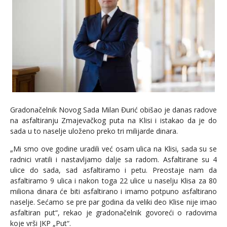
Gradonačelnik Novog Sada Milan Đurić obišao je danas radove
na asfaltiranju Zmajevačkog puta na Klisi i istakao da je do
sada u to naselje uloženo preko tri milijarde dinara.
„Mi smo ove godine uradili već osam ulica na Klisi, sada su se
radnici vratili i nastavljamo dalje sa radom. Asfaltirane su 4
ulice do sada, sad asfaltiramo i petu. Preostaje nam da
asfaltiramo 9 ulica i nakon toga 22 ulice u naselju Klisa za 80
miliona dinara će biti asfaltirano i imamo potpuno asfaltirano
naselje. Sećamo se pre par godina da veliki deo Klise nije imao
asfaltiran put“, rekao je gradonačelnik govoreći o radovima
koje vrši JKP „Put“.