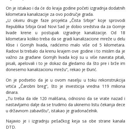
On je istakao i da će do kraja godine početi izgradnja dodatnih
kilometara kanalizacije za ovo područje grada.
„U okviru druge faze projekta „Čista Srbije“ koje sprovodi
Republika Srbija Grad Novi Sad je dobio sredstva da za Gornje
livade krene u postupak izgradnje kanalizacije. Od 18
kilometara koliko treba da se gradi kanalizacione mreže u delu
Klise i Gornjih livada, radićemo malo više od 5 kilometara.
Radovi bi trebalo da krenu krajem ove godine i to mislim da je
važno za građane Gornjih livada koji su u više navrata pitali,
pisali, apelovali i to je dokaz da gledamo da što pre i brže im
donesemo kanalizacionu mrežu“, rekao je Đurić.
On je podsetio da je u ovom naselju u toku rekonstrukcija
vrtića „Čarobni breg“, što je investicija vredna 119 miliona
dinara.
„Tu treba da ide 120 mališana, odnosno da se vrate nazad i
nastavljamo dalje da se trudimo da ukinemo listu čekanja dece
u državnom zabavištu“, istakao je gradonačelnik.
Najavio je i izgradnju pešačkog keja sa obe strane kanala
DTD.