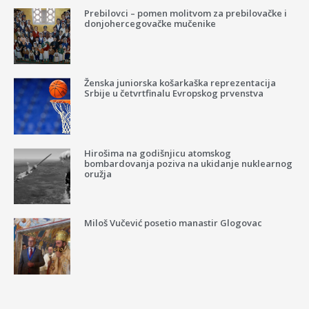
Prebilovci – pomen molitvom za prebilovačke i
donjohercegovačke mučenike
Ženska juniorska košarkaška reprezentacija
Srbije u četvrtfinalu Evropskog prvenstva
Hirošima na godišnjicu atomskog
bombardovanja poziva na ukidanje nuklearnog
oružja
Miloš Vučević posetio manastir Glogovac