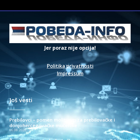
Jer poraz nije opcija!
Politika privatnosti
Impressum
Još vesti
Prebilovci – pomen molitvom za prebilovačke i
donjohercegovačke mučenike
06.08.2026.