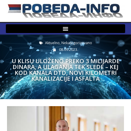
Aktuelno
,
Nekategorizovano
08.09.2023.
U KLISU ULOŽENO PREKO 3 MILIJARDE
DINARA, A ULAGANjA TEK SLEDE – KEJ
KOD KANALA DTD, NOVI KILOMETRI
KANALIZACIJE I ASFALTA