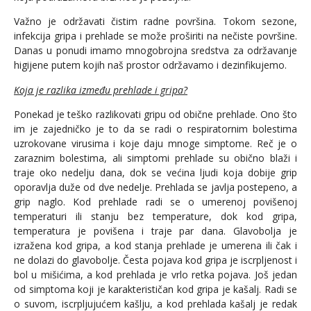
Važno je održavati čistim radne površina. Tokom sezone,
infekcija gripa i prehlade se može proširiti na nečiste površine.
Danas u ponudi imamo mnogobrojna sredstva za održavanje
higijene putem kojih naš prostor održavamo i dezinfikujemo.
Koja je razlika između prehlade i gripa?
Ponekad je teško razlikovati gripu od obične prehlade. Ono što
im je zajedničko je to da se radi o respiratornim bolestima
uzrokovane virusima i koje daju mnoge simptome. Reč je o
zaraznim bolestima, ali simptomi prehlade su obično blaži i
traje oko nedelju dana, dok se većina ljudi koja dobije grip
oporavlja duže od dve nedelje. Prehlada se javlja postepeno, a
grip naglo. Kod prehlade radi se o umerenoj povišenoj
temperaturi ili stanju bez temperature, dok kod gripa,
temperatura je povišena i traje par dana. Glavobolja je
izražena kod gripa, a kod stanja prehlade je umerena ili čak i
ne dolazi do glavobolje. Česta pojava kod gripa je iscrpljenost i
bol u mišićima, a kod prehlada je vrlo retka pojava. Još jedan
od simptoma koji je karakterističan kod gripa je kašalj. Radi se
o suvom, iscrpljujućem kašlju, a kod prehlada kašalj je redak