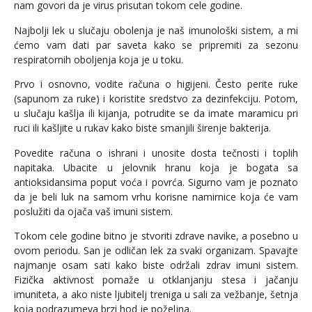
nam govori da je virus prisutan tokom cele godine.
Najbolji lek u slučaju obolenja je naš imunološki sistem, a mi
ćemo vam dati par saveta kako se pripremiti za sezonu
respiratornih oboljenja koja je u toku.
Prvo i osnovno, vodite računa o higijeni. Često perite ruke
(sapunom za ruke) i koristite sredstvo za dezinfekciju. Potom,
u slučaju kašlja ili kijanja, potrudite se da imate maramicu pri
ruci ili kašljite u rukav kako biste smanjili širenje bakterija.
Povedite računa o ishrani i unosite dosta tečnosti i toplih
napitaka. Ubacite u jelovnik hranu koja je bogata sa
antioksidansima poput voća i povrća. Sigurno vam je poznato
da je beli luk na samom vrhu korisne namirnice koja će vam
poslužiti da ojača vaš imuni sistem.
Tokom cele godine bitno je stvoriti zdrave navike, a posebno u
ovom periodu. San je odličan lek za svaki organizam. Spavajte
najmanje osam sati kako biste održali zdrav imuni sistem.
Fizička aktivnost pomaže u otklanjanju stesa i jačanju
imuniteta, a ako niste ljubitelj treniga u sali za vežbanje, šetnja
koja podrazumeva brzi hod je poželjna.