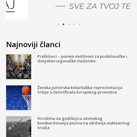
Najnoviji članci
Prebilovci – pomen molitvom za prebilovačke i
donjohercegovačke mučenike
Ženska juniorska košarkaška reprezentacija
Srbije u četvrtfinalu Evropskog prvenstva
Hirošima na godišnjicu atomskog
bombardovanja poziva na ukidanje nuklearnog
oružja