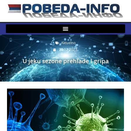
Aktuelno
20.12.2023.
U jeku sezone prehlade i gripa