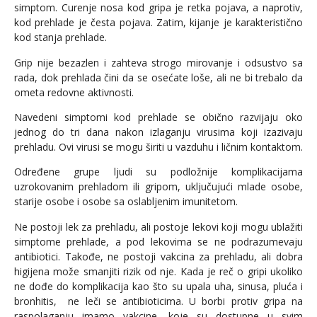
simptom. Curenje nosa kod gripa je retka pojava, a naprotiv,
kod prehlade je česta pojava. Zatim, kijanje je karakteristično
kod stanja prehlade.
Grip nije bezazlen i zahteva strogo mirovanje i odsustvo sa
rada, dok prehlada čini da se osećate loše, ali ne bi trebalo da
ometa redovne aktivnosti.
Navedeni simptomi kod prehlade se obično razvijaju oko
jednog do tri dana nakon izlaganju virusima koji izazivaju
prehladu. Ovi virusi se mogu širiti u vazduhu i ličnim kontaktom.
Određene grupe ljudi su podložnije komplikacijama
uzrokovanim prehladom ili gripom, uključujući mlade osobe,
starije osobe i osobe sa oslabljenim imunitetom.
Ne postoji lek za prehladu, ali postoje lekovi koji mogu ublažiti
simptome prehlade, a pod lekovima se ne podrazumevaju
antibiotici. Takođe, ne postoji vakcina za prehladu, ali dobra
higijena može smanjiti rizik od nje. Kada je reč o gripi ukoliko
ne dođe do komplikacija kao što su upala uha, sinusa, pluća i
bronhitis, ne leči se antibioticima. U borbi protiv gripa na
raspolaganju imamo vakcine, koje su dostupne u svim