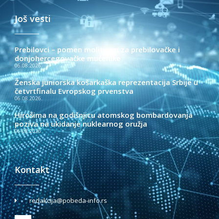
Još vesti
Prebilovci – pomen molitvom za prebilovačke i
donjohercegovačke mučenike
06.08.2026.
Ženska juniorska košarkaška reprezentacija Srbije u
četvrtfinalu Evropskog prvenstva
06.08.2026.
Hirošima na godišnjicu atomskog bombardovanja
poziva na ukidanje nuklearnog oružja
06.08.2026.
Kontakt
redakcija@pobeda-info.rs