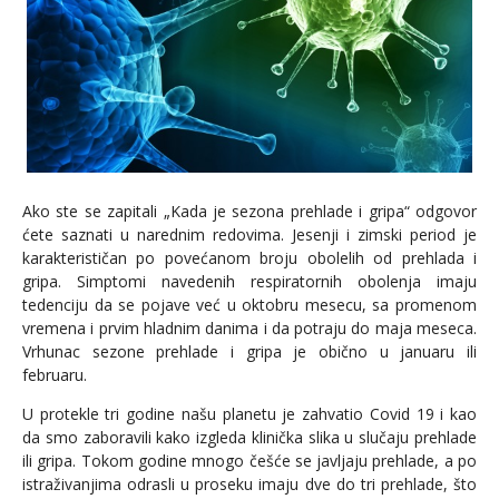
Ako ste se zapitali „Kada je sezona prehlade i gripa“ odgovor
ćete saznati u narednim redovima. Jesenji i zimski period je
karakterističan po povećanom broju obolelih od prehlada i
gripa. Simptomi navedenih respiratornih obolenja imaju
tedenciju da se pojave već u oktobru mesecu, sa promenom
vremena i prvim hladnim danima i da potraju do maja meseca.
Vrhunac sezone prehlade i gripa je obično u januaru ili
februaru.
U protekle tri godine našu planetu je zahvatio Covid 19 i kao
da smo zaboravili kako izgleda klinička slika u slučaju prehlade
ili gripa. Tokom godine mnogo češće se javljaju prehlade, a po
istraživanjima odrasli u proseku imaju dve do tri prehlade, što