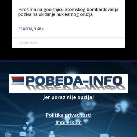
Hirošima na godišnjicu atomskog bombardovanja
poziva na ukidanje nuklearnog oružja
PROČITAJ VIŠE »
06.08.2026.
Jer poraz nije opcija!
Politika privatnosti
Impressum