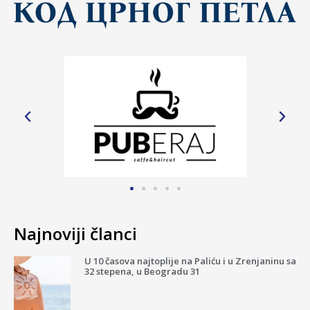
Najnoviji članci
U 10 časova najtoplije na Paliću i u Zrenjaninu sa
32 stepena, u Beogradu 31