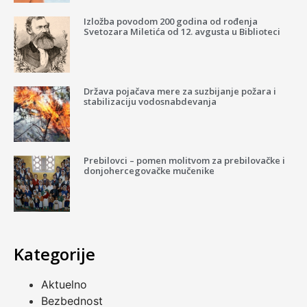
Izložba povodom 200 godina od rođenja
Svetozara Miletića od 12. avgusta u Biblioteci
Država pojačava mere za suzbijanje požara i
stabilizaciju vodosnabdevanja
Prebilovci – pomen molitvom za prebilovačke i
donjohercegovačke mučenike
Kategorije
Aktuelno
Bezbednost