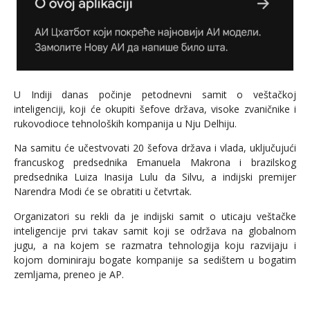
U Indiji danas počinje petodnevni samit o veštačkoj
inteligenciji, koji će okupiti šefove država, visoke zvaničnike i
rukovodioce tehnoloških kompanija u Nju Delhiju.
Na samitu će učestvovati 20 šefova država i vlada, uključujući
francuskog predsednika Emanuela Makrona i brazilskog
predsednika Luiza Inasija Lulu da Silvu, a indijski premijer
Narendra Modi će se obratiti u četvrtak.
Organizatori su rekli da je indijski samit o uticaju veštačke
inteligencije prvi takav samit koji se održava na globalnom
jugu, a na kojem se razmatra tehnologija koju razvijaju i
kojom dominiraju bogate kompanije sa sedištem u bogatim
zemljama, preneo je AP.