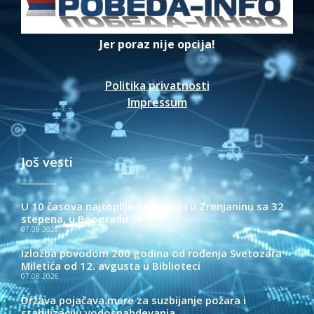
Jer poraz nije opcija!
Politika privatnosti
Impressum
Još vesti
U 10 časova najtoplije na Paliću i u Zrenjaninu sa 32
stepena, u Beogradu 31
07.08.2026.
Izložba povodom 200 godina od rođenja Svetozara
Miletića od 12. avgusta u Biblioteci
07.08.2026.
Država pojačava mere za suzbijanje požara i
stabilizaciju vodosnabdevanja