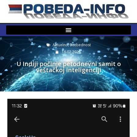
Aktuelno
,
Bezbednost
16.02.2026.
U Indiji počinje petodnevni samit o
veštačkoj inteligenciji