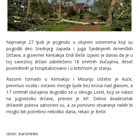
Najmanje 27 ljudi je poginulo u olujnim sistemima koji su
pogodili deo Srednjeg zapada i juga Sjedinjenih Američkih
Država, a guverner Kentakija Endi Bešir izjavio je danas da je u
toj saveznoj državi zabeleženo 18 smrtnih slučajeva, deset
povređenih je hospitalizovano i u kritičnom je stanju.
Razorni tornado u Kentakiju i Misuriju oštetio je kuće,
prevrnuo vozila i ostavio mnoge ljude bez krova nad glavom, a
17 smrtnih slučajeva dogodilo se u okrugu Lorel, koji se nalazi
na jugoistoku države, preneo je AP. Delovi dvadesetak
državnih puteva zatvoreni su, a za ponovno otvaranje nekih bi
moglo biti potrebno nekoliko dana, rekao je Bešir.
Izvor: euronews