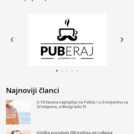
Najnoviji članci
U 10 časova najtoplije na Paliću i u Zrenjaninu sa
32 stepena, u Beogradu 31
Izložba povodom 200 godina od rođenja