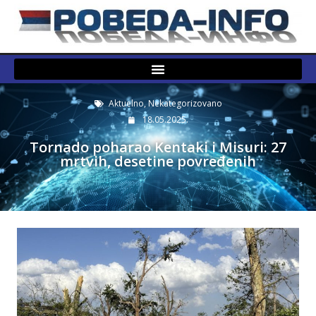
Aktuelno
,
Nekategorizovano
18.05.2025.
Tornado poharao Kentaki i Misuri: 27
mrtvih, desetine povređenih