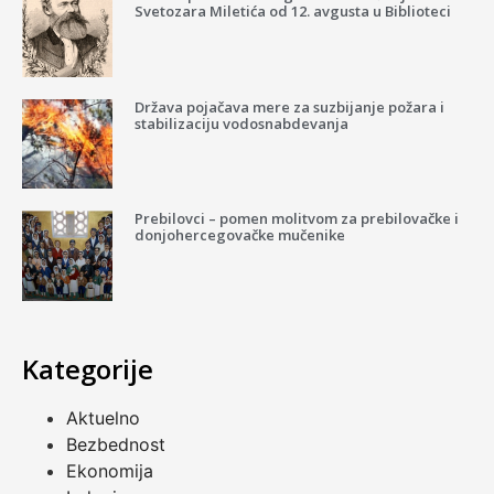
Svetozara Miletića od 12. avgusta u Biblioteci
Država pojačava mere za suzbijanje požara i
stabilizaciju vodosnabdevanja
Prebilovci – pomen molitvom za prebilovačke i
donjohercegovačke mučenike
Kategorije
Aktuelno
Bezbednost
Ekonomija