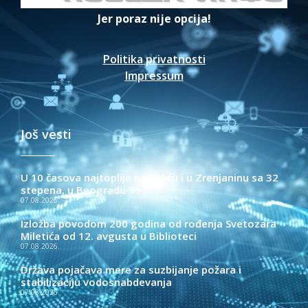
Jer poraz nije opcija!
Politika privatnosti
Impressum
Još vesti
U 10 časova najtoplije na Paliću i u Zrenjaninu sa 32
stepena, u Beogradu 31
07.08.2026.
Izložba povodom 200 godina od rođenja Svetozara
Miletića od 12. avgusta u Biblioteci
07.08.2026.
Država pojačava mere za suzbijanje požara i
stabilizaciju vodosnabdevanja
07.08.2026.