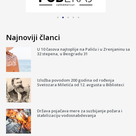
Najnoviji članci
U 10 časova najtoplije na Paliću i u Zrenjaninu sa
32 stepena, u Beogradu 31
Izložba povodom 200 godina od rođenja
Svetozara Miletića od 12. avgusta u Biblioteci
Država pojačava mere za suzbijanje požara i
stabilizaciju vodosnabdevanja