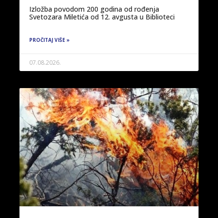
Izložba povodom 200 godina od rođenja
Svetozara Miletića od 12. avgusta u Biblioteci
PROČITAJ VIŠE »
07.08.2026.