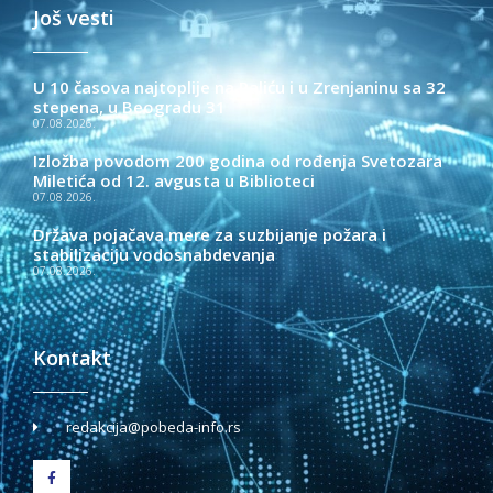
Još vesti
U 10 časova najtoplije na Paliću i u Zrenjaninu sa 32
stepena, u Beogradu 31
07.08.2026.
Izložba povodom 200 godina od rođenja Svetozara
Miletića od 12. avgusta u Biblioteci
07.08.2026.
Država pojačava mere za suzbijanje požara i
stabilizaciju vodosnabdevanja
07.08.2026.
Kontakt
redakcija@pobeda-info.rs