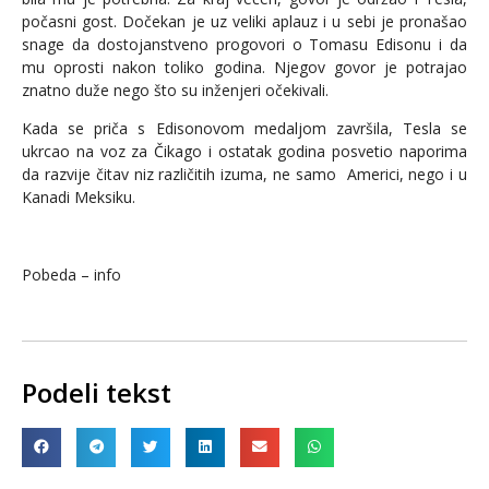
počasni gost. Dočekan je uz veliki aplauz i u sebi je pronašao
snage da dostojanstveno progovori o Tomasu Edisonu i da
mu oprosti nakon toliko godina. Njegov govor je potrajao
znatno duže nego što su inženjeri očekivali.
Kada se priča s Edisonovom medaljom završila, Tesla se
ukrcao na voz za Čikago i ostatak godina posvetio naporima
da razvije čitav niz različitih izuma, ne samo Americi, nego i u
Kanadi Meksiku.
Pobeda – info
Podeli tekst