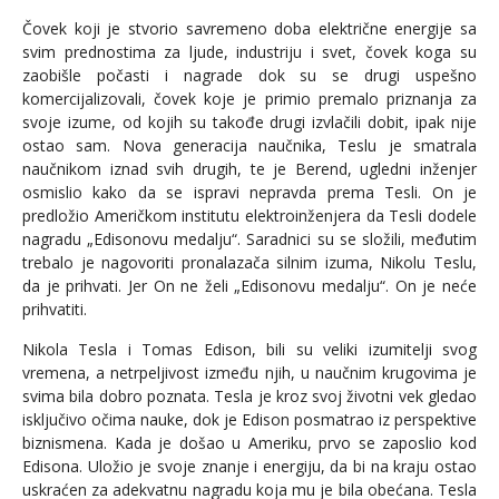
Čovek koji je stvorio savremeno doba električne energije sa
svim prednostima za ljude, industriju i svet, čovek koga su
zaobišle počasti i nagrade dok su se drugi uspešno
komercijalizovali, čovek koje je primio premalo priznanja za
svoje izume, od kojih su takođe drugi izvlačili dobit, ipak nije
ostao sam. Nova generacija naučnika, Teslu je smatrala
naučnikom iznad svih drugih, te je Berend, ugledni inženjer
osmislio kako da se ispravi nepravda prema Tesli. On je
predložio Američkom institutu elektroinženjera da Tesli dodele
nagradu „Edisonovu medalju“. Saradnici su se složili, međutim
trebalo je nagovoriti pronalazača silnim izuma, Nikolu Teslu,
da je prihvati. Jer On ne želi „Edisonovu medalju“. On je neće
prihvatiti.
Nikola Tesla i Tomas Edison, bili su veliki izumitelji svog
vremena, a netrpeljivost između njih, u naučnim krugovima je
svima bila dobro poznata. Tesla je kroz svoj životni vek gledao
isključivo očima nauke, dok je Edison posmatrao iz perspektive
biznismena. Kada je došao u Ameriku, prvo se zaposlio kod
Edisona. Uložio je svoje znanje i energiju, da bi na kraju ostao
uskraćen za adekvatnu nagradu koja mu je bila obećana. Tesla