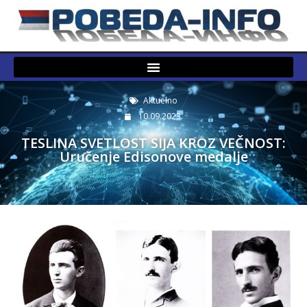
Aktuelno
10.09.2023.
TESLINA SVETLOST SIJA KROZ VEČNOST:
Uručenje Edisonove medalje