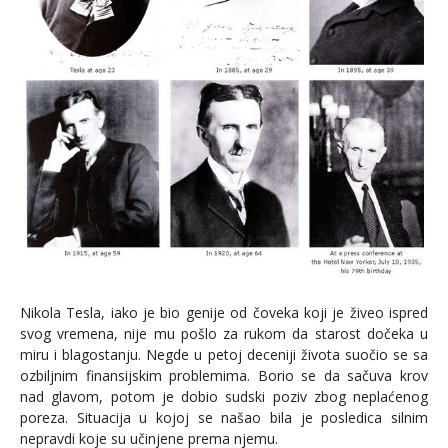
Nikola Tesla, iako je bio genije od čoveka koji je živeo ispred
svog vremena, nije mu pošlo za rukom da starost dočeka u
miru i blagostanju. Negde u petoj deceniji života suočio se sa
ozbiljnim finansijskim problemima. Borio se da sačuva krov
nad glavom, potom je dobio sudski poziv zbog neplaćenog
poreza. Situacija u kojoj se našao bila je posledica silnim
nepravdi koje su učinjene prema njemu.