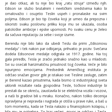
je dao otkaz, ali tu nije bio kraj „ratu struja“ između njih.
Edison se služio brutalnim i neetičkim sredstvima kako bi
omalovažio i osujetio Teslin uspeh i pronalaske na svim
poljima. Edison je bio tip čoveka koji je umeo da prepozna i
iskoristi svaku poslovnu priliku koja mu se ukazala, osoba
patološke ambicije i epske upornosti. Po svaku cenu je želeo
da sačuva reputaciju za sebe i svoje izume.
Berendu nije bilo lako da ubedi Teslu da primi „Edisonovu
medalju“ i tek nakon par odbijanja, prihvatio je poziv. Svečana
dodela Edisonove medalje odigrala se 1917. godine. Na toj
gala priredbi, Tesla je zračio jednako snažno kao u mladosti.
Svi su osećali harizmatičnu prisutnost tog čoveka. Veče je bilo
ispunjeno emocijama. Predsednik Američkog instituta je
održao snažan govor gde je istakao sve Tesline zasluge, zatim
je Berend kazao prisutnima, kada bismo iz industrijskog sveta
uklonili rezultate rada gospodina Tesle, točkovi industrije bi
prestali da se okreću, zaustavila bi se električna vozila i vozovi,
a naši bi gradovi bili u mraku. Konačno, nakon toliko decenija
ispravljena je nepravda i nagrada je otišla u prave ruke, a baš u
tom momentu, kada se Tesla nalazio u finansijskom kolapsu, i
bila mu je potrebna. Za kraj večeri, govor je održao i Tesla,