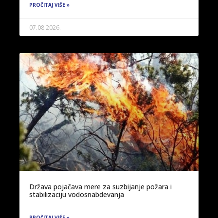
PROČITAJ VIŠE »
07.08.2026.
Država pojačava mere za suzbijanje požara i
stabilizaciju vodosnabdevanja
PROČITAJ VIŠE »