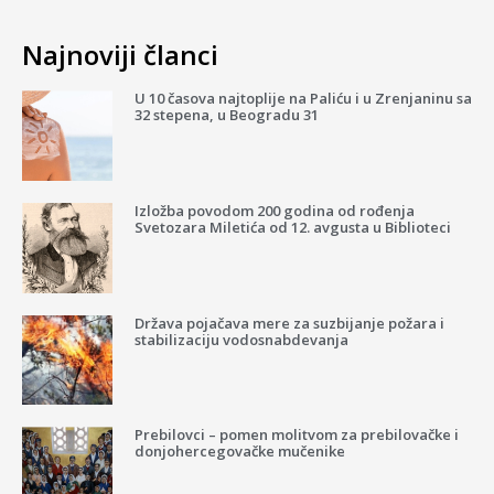
Najnoviji članci
U 10 časova najtoplije na Paliću i u Zrenjaninu sa
32 stepena, u Beogradu 31
Izložba povodom 200 godina od rođenja
Svetozara Miletića od 12. avgusta u Biblioteci
Država pojačava mere za suzbijanje požara i
stabilizaciju vodosnabdevanja
Prebilovci – pomen molitvom za prebilovačke i
donjohercegovačke mučenike