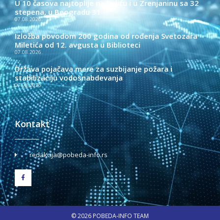
U 10 časova najtoplije na Paliću i u Zrenjaninu sa 32
stepena, u Beogradu 31
07.08.2026.
Izložba povodom 200 godina od rođenja Svetozara
Miletića od 12. avgusta u Biblioteci
07.08.2026.
Država pojačava mere za suzbijanje požara i
stabilizaciju vodosnabdevanja
07.08.2026.
Kontakt
redakcija@pobeda-info.rs
© 2026 POBEDA-INFO TEAM