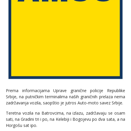
Prema informacijama Uprave granične policije Republike
Srbije, na putničkim terminalima naših graničnih prelaza nema
zadržavanja vozila, saopštio je jutros Auto-moto savez Srbije.
Teretna vozila na Batrovcima, na izlazu, zadržavaju se osam
sati, na Gradini tri i po, na Kelebiji i Bogojevu po dva sata, a na
Horgošu sat ipo.