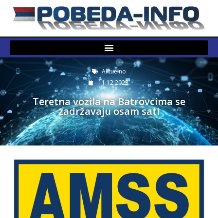
Aktuelno
11.12.2023.
Teretna vozila na Batrovcima se
zadržavaju osam sati