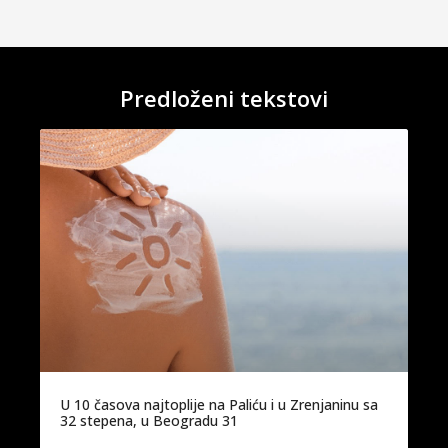
Predloženi tekstovi
U 10 časova najtoplije na Paliću i u Zrenjaninu sa
32 stepena, u Beogradu 31