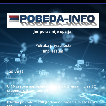
Jer poraz nije opcija!
Politika privatnosti
Impressum
Još vesti
U 10 časova najtoplije na Paliću i u Zrenjaninu sa 32
stepena, u Beogradu 31
07.08.2026.
Izložba povodom 200 godina od rođenja Svetozara