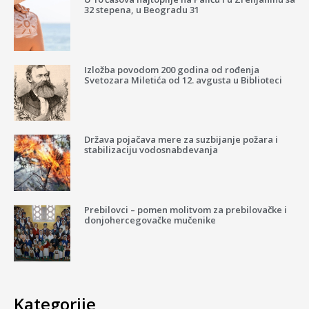
32 stepena, u Beogradu 31
Izložba povodom 200 godina od rođenja
Svetozara Miletića od 12. avgusta u Biblioteci
Država pojačava mere za suzbijanje požara i
stabilizaciju vodosnabdevanja
Prebilovci – pomen molitvom za prebilovačke i
donjohercegovačke mučenike
Kategorije