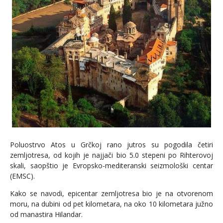
Poluostrvo Atos u Grčkoj rano jutros su pogodila četiri
zemljotresa, od kojih je najjači bio 5.0 stepeni po Rihterovoj
skali, saopštio je Evropsko-mediteranski seizmološki centar
(EMSC).
Kako se navodi, epicentar zemljotresa bio je na otvorenom
moru, na dubini od pet kilometara, na oko 10 kilometara južno
od manastira Hilandar.