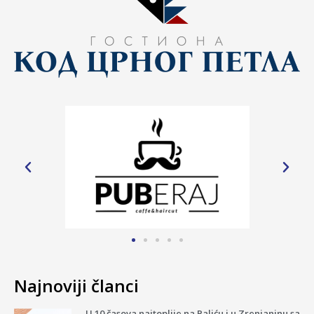
Najnoviji članci
U 10 časova najtoplije na Paliću i u Zrenjaninu sa