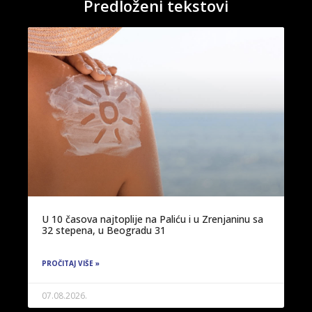
Predloženi tekstovi
U 10 časova najtoplije na Paliću i u Zrenjaninu sa
32 stepena, u Beogradu 31
PROČITAJ VIŠE »
07.08.2026.