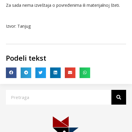
Za sada nema izveštaja o povređenima ili materijalnoj šteti.
Izvor: Tanjug
Podeli tekst