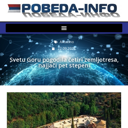
Aktuelno
22.09.2025.
Svetu Goru pogodila četiri zemljotresa,
najjači pet stepeni