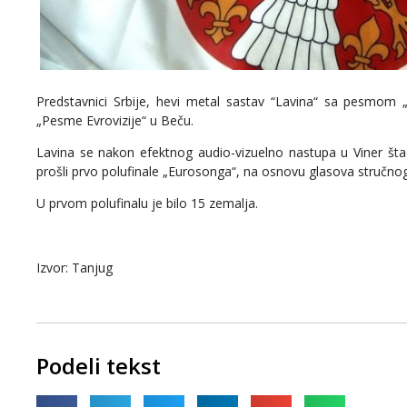
Predstavnici Srbije, hevi metal sastav “Lavina“ sa pesmom „
„Pesme Evrovizije“ u Beču.
Lavina se nakon efektnog audio-vizuelno nastupa u Viner št
prošli prvo polufinale „Eurosonga“, na osnovu glasova stručnog ž
U prvom polufinalu je bilo 15 zemalja.
Izvor: Tanjug
Podeli tekst