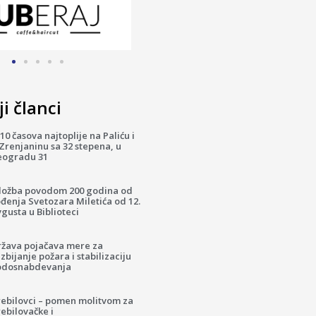
i članci
10 časova najtoplije na Paliću i
Zrenjaninu sa 32 stepena, u
eogradu 31
zložba povodom 200 godina od
đenja Svetozara Miletića od 12.
gusta u Biblioteci
ržava pojačava mere za
zbijanje požara i stabilizaciju
odosnabdevanja
rebilovci – pomen molitvom za
ebilovačke i