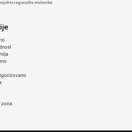
onjohercegovačke mučenike
ije
no
dnost
mija
eno
a
egorizovano
a
n
 zona