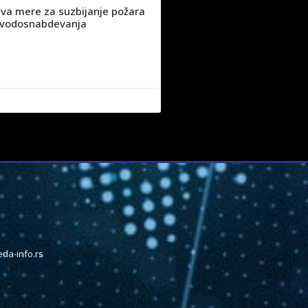
va mere za suzbijanje požara
ju vodosnabdevanja
da-info.rs