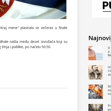
Kraj mene“ plasirala se večeras u finale
Najnovij
adhale našla među deset izvođača koji su
irija i publike, po načelu 50:50.
U 
u 
B
I
ro
av
D
su
v
P
pr