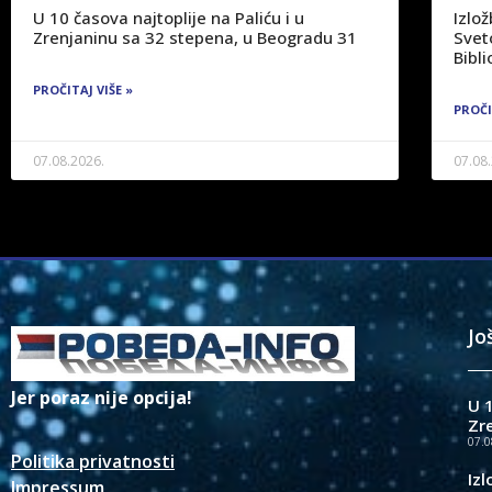
U 10 časova najtoplije na Paliću i u
Izlo
Zrenjaninu sa 32 stepena, u Beogradu 31
Svet
Bibli
PROČITAJ VIŠE »
PROČI
07.08.2026.
07.08
Jo
Jer poraz nije opcija!
U 1
Zr
07.0
Politika privatnosti
Iz
Impressum