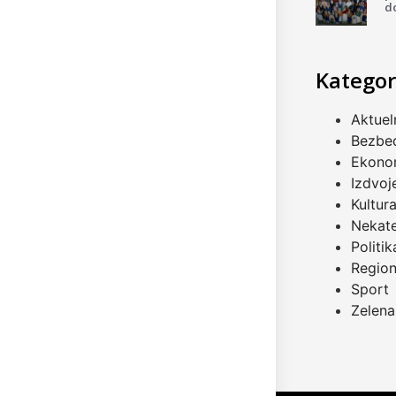
d
Kategor
Aktuel
Bezbe
Ekono
Izdvoj
Kultur
Nekat
Politik
Regio
Sport
Zelena