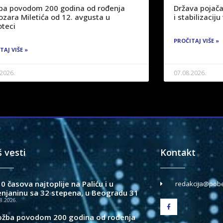
žba povodom 200 godina od rođenja
Država pojača
ozara Miletića od 12. avgusta u
i stabilizaci
oteci
PROČITAJ VIŠE »
TAJ VIŠE »
.2026.
07.08.2026.
š vesti
Kontakt
0 časova najtoplije na Paliću i u
redakcija@pobe
enjaninu sa 32 stepena, u Beogradu 31
8.2026.
ložba povodom 200 godina od rođenja