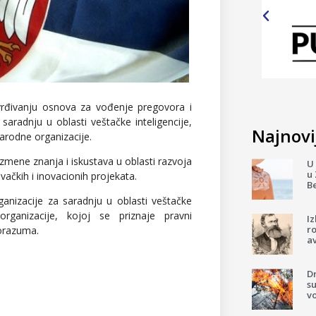
tvrđivanju osnova za vođenje pregovora i
aradnju u oblasti veštačke inteligencije,
Najnovij
arodne organizacije.
mene znanja i iskustava u oblasti razvoja
U 
u 
ivačkih i inovacionih projekata.
B
anizacije za saradnju u oblasti veštačke
rganizacije, kojoj se priznaje pravni
I
ro
porazuma.
av
D
su
v