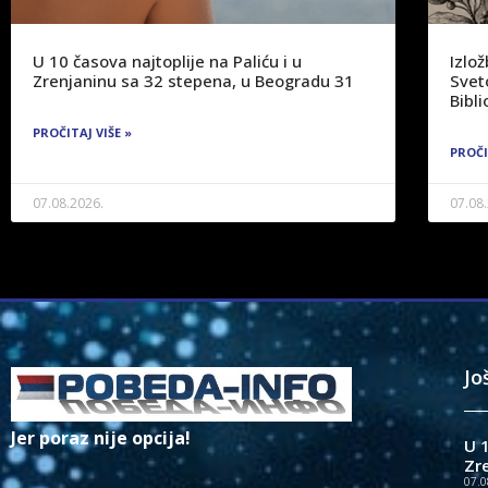
U 10 časova najtoplije na Paliću i u
Izlo
Zrenjaninu sa 32 stepena, u Beogradu 31
Svet
Bibli
PROČITAJ VIŠE »
PROČI
07.08.2026.
07.08
Jo
Jer poraz nije opcija!
U 1
Zr
07.0