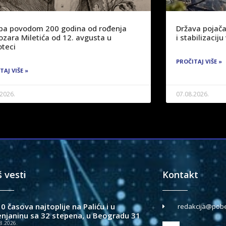
žba povodom 200 godina od rođenja
Država pojača
ozara Miletića od 12. avgusta u
i stabilizaci
oteci
PROČITAJ VIŠE »
TAJ VIŠE »
.2026.
07.08.2026.
š vesti
Kontakt
0 časova najtoplije na Paliću i u
redakcija@pobe
enjaninu sa 32 stepena, u Beogradu 31
8.2026.