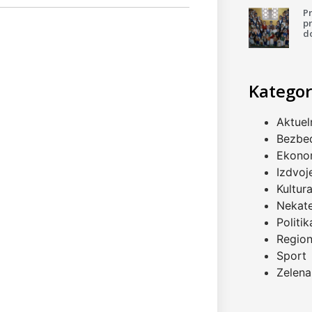
P
pr
d
Kategor
Aktuel
Bezbe
Ekono
Izdvoj
Kultur
Nekat
Politik
Regio
Sport
Zelena