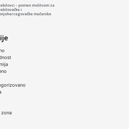
rebilovci – pomen molitvom za
ebilovačke i
onjohercegovačke mučenike
ije
no
dnost
mija
eno
a
egorizovano
a
n
 zona