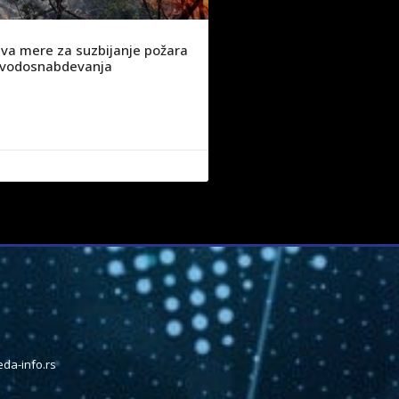
va mere za suzbijanje požara
ju vodosnabdevanja
da-info.rs