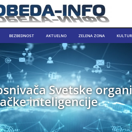
BEZBEDNOST
AKTUELNO
ZELENA ZONA
KULTUR
 osnivača Svetske organi
ačke inteligencije