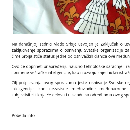
Na današnjoj sednici Vlade Srbije usvojen je Zaključak o u
zaključivanje sporazuma o osnivanju Svetske organizacije za s
čime Srbija stiče status jedne od osnivačkih članica ove međun
Ovo će doprineti unapređenju naučno-tehnološke saradnje i raz
i primene veštačke inteligencije, kao i razvoju zajedničkih istraž
Cilj potpisivanja ovog sporazuma jeste osnivanje Svetske org
inteligencije, kao nezavisne međuvladine međunarodne o
subjektivitet i koja će delovati u skladu sa odredbama ovog s
Pobeda-info