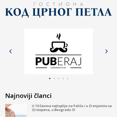
Najnoviji članci
U 10 časova najtoplije na Paliću i u Zrenjaninu sa
32 stepena, u Beogradu 31