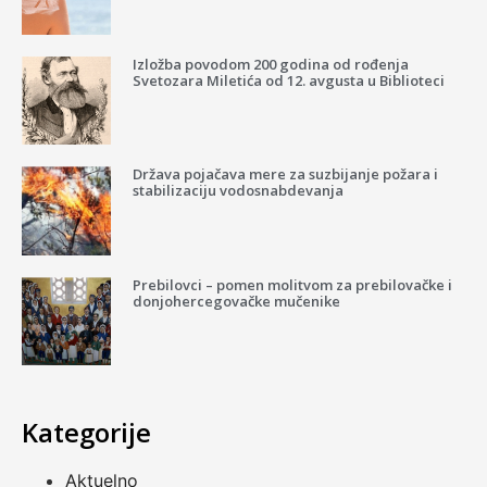
Izložba povodom 200 godina od rođenja
Svetozara Miletića od 12. avgusta u Biblioteci
Država pojačava mere za suzbijanje požara i
stabilizaciju vodosnabdevanja
Prebilovci – pomen molitvom za prebilovačke i
donjohercegovačke mučenike
Kategorije
Aktuelno