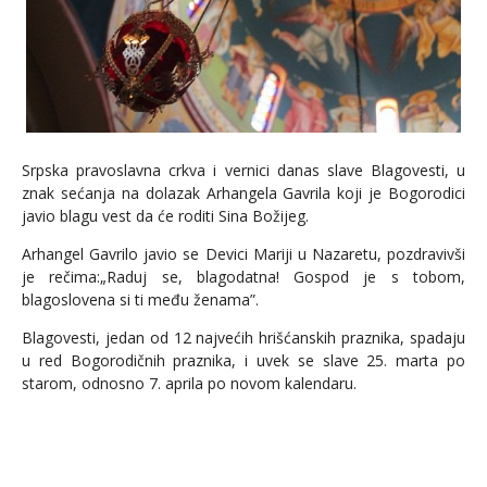
Srpska pravoslavna crkva i vernici danas slave Blagovesti, u
znak sećanja na dolazak Arhangela Gavrila koji je Bogorodici
javio blagu vest da će roditi Sina Božijeg.
Arhangel Gavrilo javio se Devici Mariji u Nazaretu, pozdravivši
je rečima:„Raduj se, blagodatna! Gospod je s tobom,
blagoslovena si ti među ženama”.
Blagovesti, jedan od 12 najvećih hrišćanskih praznika, spadaju
u red Bogorodičnih praznika, i uvek se slave 25. marta po
starom, odnosno 7. aprila po novom kalendaru.