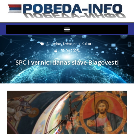
Aktuelno
,
Izdvojeno
,
Kultura
07.04.2025.
SPC i vernici danas slave Blagovesti