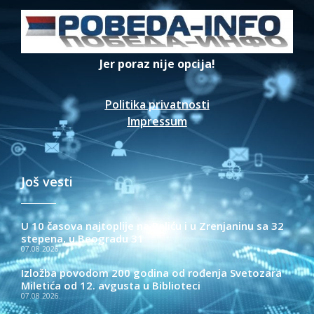
Jer poraz nije opcija!
Politika privatnosti
Impressum
Još vesti
U 10 časova najtoplije na Paliću i u Zrenjaninu sa 32
stepena, u Beogradu 31
07.08.2026.
Izložba povodom 200 godina od rođenja Svetozara
Miletića od 12. avgusta u Biblioteci
07.08.2026.