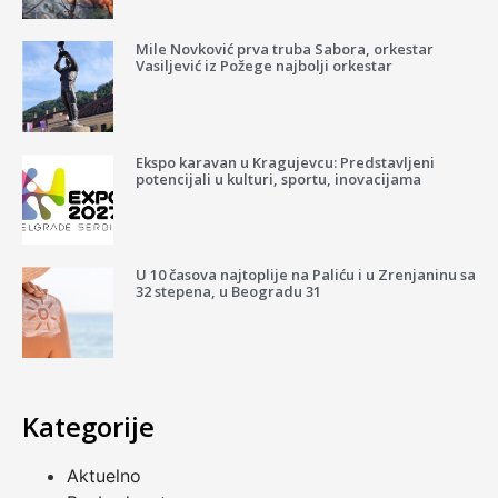
Mile Novković prva truba Sabora, orkestar
Vasiljević iz Požege najbolji orkestar
Ekspo karavan u Kragujevcu: Predstavljeni
potencijali u kulturi, sportu, inovacijama
U 10 časova najtoplije na Paliću i u Zrenjaninu sa
32 stepena, u Beogradu 31
Kategorije
Aktuelno