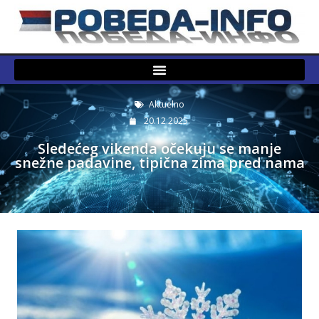
Aktuelno
20.12.2025.
Sledećeg vikenda očekuju se manje
snežne padavine, tipična zima pred nama