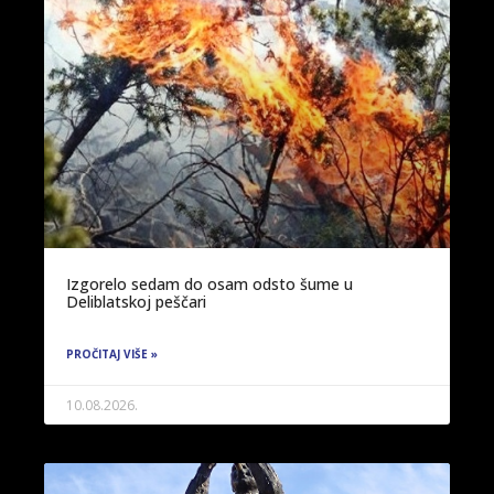
Izgorelo sedam do osam odsto šume u
Deliblatskoj peščari
PROČITAJ VIŠE »
10.08.2026.