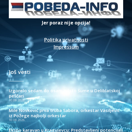
Jer poraz nije opcija!
Politika privatnosti
Impressum
Još vesti
Izgorelo sedam do osam odsto šume u Deliblatskoj
peščari
10.08.2026.
Mile Novković prva truba Sabora, orkestar Vasiljević
iz Požege najbolji orkestar
10.08.2026.
Ekspo karavan u Kragujevcu: Predstavljeni potencijali