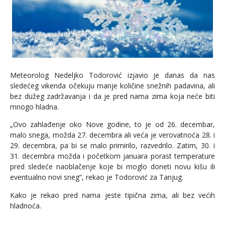
Meteorolog Nedeljko Todorović izjavio je danas da nas
sledećeg vikenda očekuju manje količine snežnih padavina, ali
bez dužeg zadržavanja i da je pred nama zima koja neće biti
mnogo hladna.
„Ovo zahlađenje oko Nove godine, to je od 26. decembar,
malo snega, možda 27. decembra ali veća je verovatnoća 28. i
29. decembra, pa bi se malo primirilo, razvedrilo. Zatim, 30. i
31. decembra možda i početkom januara porast temperature
pred sledeće naoblačenje koje bi moglo doneti novu kišu ili
eventualno novi sneg“, rekao je Todorović za Tanjug.
Kako je rekao pred nama jeste tipična zima, ali bez većih
hladnoća.