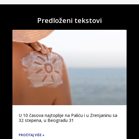
Predloženi tekstovi
U 10 časova najtoplije na Paliću i u Zrenjaninu sa
32 stepena, u Beogradu 31
PROČITAJ VIŠE »