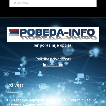
07.08.2026.
Jer poraz nije opcija!
Politika privatnosti
Impressum
Još vesti
U 10 časova najtoplije na Paliću i u Zrenjaninu sa 32
stepena, u Beogradu 31