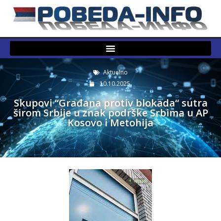
Aktuelno
10.10.2025.
Skupovi “Građana protiv blokada“ sutra
širom Srbije u znak podrške Srbima u AP
Kosovo i Metohija