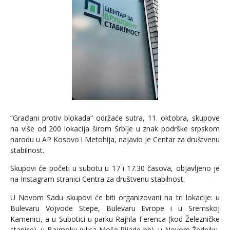
“Građani protiv blokada“ održaće sutra, 11. oktobra, skupove
na više od 200 lokacija širom Srbije u znak podrške srpskom
narodu u AP Kosovo i Metohija, najavio je Centar za društvenu
stabilnost.
Skupovi će početi u subotu u 17 i 17.30 časova, objavljeno je
na Instagram stranici Centra za društvenu stabilnost.
U Novom Sadu skupovi će biti organizovani na tri lokacije: u
Bulevaru Vojvode Stepe, Bulevaru Evrope i u Sremskoj
Kamenici, a u Subotici u parku Rajhla Ferenca (kod Železničke
stanice), u Bajmoku (ulica Moše Pijade bb), u Novom Žedniku,