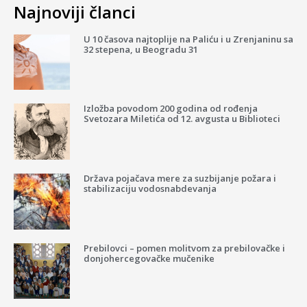
Najnoviji članci
U 10 časova najtoplije na Paliću i u Zrenjaninu sa
32 stepena, u Beogradu 31
Izložba povodom 200 godina od rođenja
Svetozara Miletića od 12. avgusta u Biblioteci
Država pojačava mere za suzbijanje požara i
stabilizaciju vodosnabdevanja
Prebilovci – pomen molitvom za prebilovačke i
donjohercegovačke mučenike