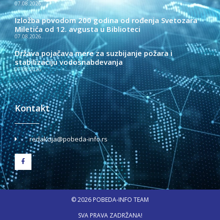
07.08.2026.
Izložba povodom 200 godina od rođenja Svetozara
Miletića od 12. avgusta u Biblioteci
07.08.2026.
Država pojačava mere za suzbijanje požara i
stabilizaciju vodosnabdevanja
07.08.2026.
Kontakt
redakcija@pobeda-info.rs
© 2026 POBEDA-INFO TEAM
SVA PRAVA ZADRŽANA!