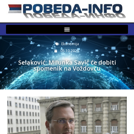
Ekonomija
05.10.2023.
Selaković: Milunka Savić će dobiti
spomenik na Voždovcu