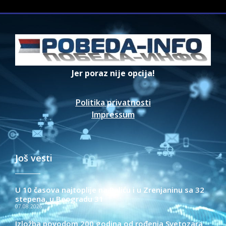
Jer poraz nije opcija!
Politika privatnosti
Impressum
Još vesti
U 10 časova najtoplije na Paliću i u Zrenjaninu sa 32
stepena, u Beogradu 31
07.08.2026.
Izložba povodom 200 godina od rođenja Svetozara