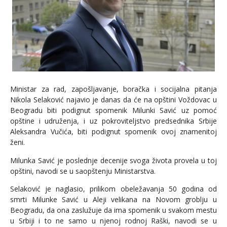
Ministar za rad, zapošljavanje, boračka i socijalna pitanja
Nikola Selaković najavio je danas da će na opštini Voždovac u
Beogradu biti podignut spomenik Milunki Savić uz pomoć
opštine i udruženja, i uz pokroviteljstvo predsednika Srbije
Aleksandra Vučića, biti podignut spomenik ovoj znamenitoj
ženi.
Milunka Savić je poslednje decenije svoga života provela u toj
opštini, navodi se u saopštenju Ministarstva.
Selaković je naglasio, prilikom obeležavanja 50 godina od
smrti Milunke Savić u Aleji velikana na Novom groblju u
Beogradu, da ona zaslužuje da ima spomenik u svakom mestu
u Srbiji i to ne samo u njenoj rodnoj Raški, navodi se u