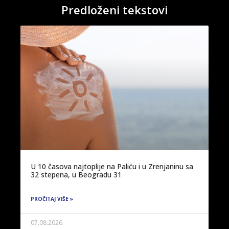
Predloženi tekstovi
U 10 časova najtoplije na Paliću i u Zrenjaninu sa
32 stepena, u Beogradu 31
PROČITAJ VIŠE »
07.08.2026.