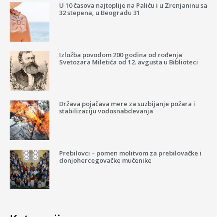
U 10 časova najtoplije na Paliću i u Zrenjaninu sa
32 stepena, u Beogradu 31
Izložba povodom 200 godina od rođenja
Svetozara Miletića od 12. avgusta u Biblioteci
Država pojačava mere za suzbijanje požara i
stabilizaciju vodosnabdevanja
Prebilovci – pomen molitvom za prebilovačke i
donjohercegovačke mučenike