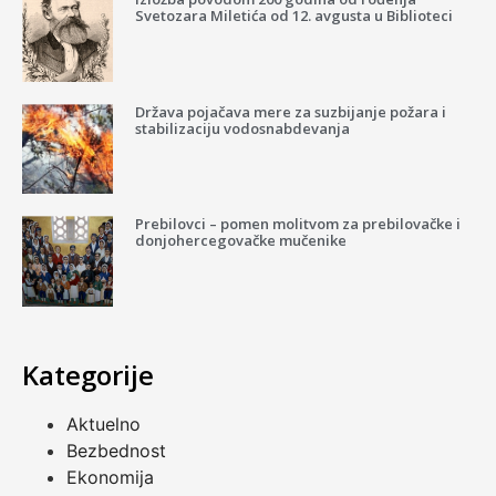
Svetozara Miletića od 12. avgusta u Biblioteci
Država pojačava mere za suzbijanje požara i
stabilizaciju vodosnabdevanja
Prebilovci – pomen molitvom za prebilovačke i
donjohercegovačke mučenike
Kategorije
Aktuelno
Bezbednost
Ekonomija