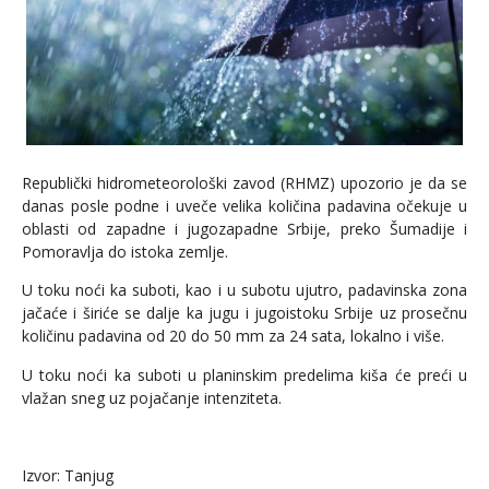
Republički hidrometeorološki zavod (RHMZ) upozorio je da se
danas posle podne i uveče velika količina padavina očekuje u
oblasti od zapadne i jugozapadne Srbije, preko Šumadije i
Pomoravlja do istoka zemlje.
U toku noći ka suboti, kao i u subotu ujutro, padavinska zona
jačaće i širiće se dalje ka jugu i jugoistoku Srbije uz prosečnu
količinu padavina od 20 do 50 mm za 24 sata, lokalno i više.
U toku noći ka suboti u planinskim predelima kiša će preći u
vlažan sneg uz pojačanje intenziteta.
Izvor: Tanjug