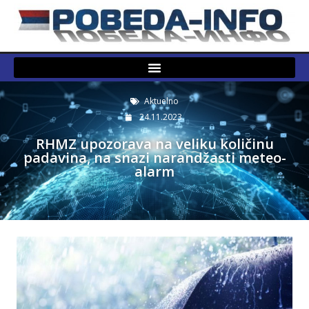
Aktuelno
24.11.2023.
RHMZ upozorava na veliku količinu
padavina, na snazi narandžasti meteo-
alarm