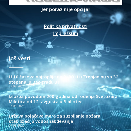
Jer poraz nije opcija!
Politika privatnosti
Impressum
Još vesti
U 10 časova najtoplije na Paliću i u Zrenjaninu sa 32
stepena, u Beogradu 31
07.08.2026.
Izložba povodom 200 godina od rođenja Svetozara
Miletića od 12. avgusta u Biblioteci
07.08.2026.
Država pojačava mere za suzbijanje požara i
stabilizaciju vodosnabdevanja
07.08.2026.