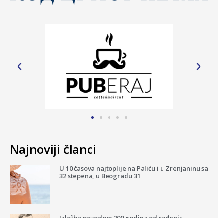
Najnoviji članci
U 10 časova najtoplije na Paliću i u Zrenjaninu sa
32 stepena, u Beogradu 31
Izložba povodom 200 godina od rođenja