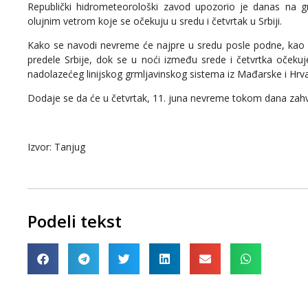
Republički hidrometeorološki zavod upozorio je danas na 
olujnim vetrom koje se očekuju u sredu i četvrtak u Srbiji.
Kako se navodi nevreme će najpre u sredu posle podne, kao lo
predele Srbije, dok se u noći između srede i četvrtka očekuj
nadolazećeg linijskog grmljavinskog sistema iz Mađarske i Hrv
Dodaje se da će u četvrtak, 11. juna nevreme tokom dana zahvati
Izvor: Tanjug
Podeli tekst