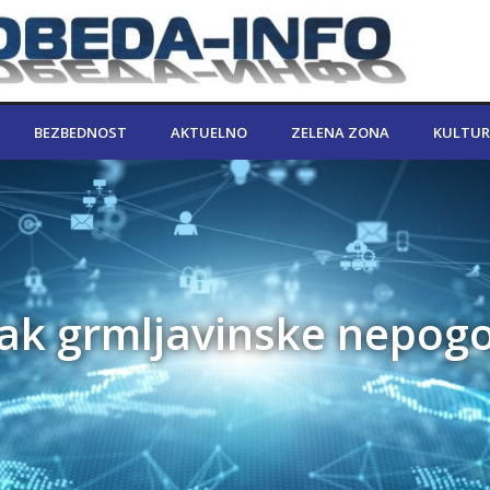
BEZBEDNOST
AKTUELNO
ZELENA ZONA
KULTUR
ak grmljavinske nepogo