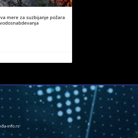
va mere za suzbijanje požara
ju vodosnabdevanja
da-info.rs