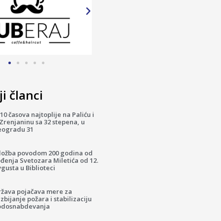
i članci
10 časova najtoplije na Paliću i
Zrenjaninu sa 32 stepena, u
eogradu 31
zložba povodom 200 godina od
đenja Svetozara Miletića od 12.
gusta u Biblioteci
ržava pojačava mere za
zbijanje požara i stabilizaciju
odosnabdevanja