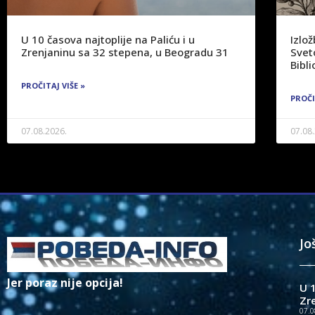
U 10 časova najtoplije na Paliću i u
Izlo
Zrenjaninu sa 32 stepena, u Beogradu 31
Svet
Bibli
PROČITAJ VIŠE »
PROČI
07.08.2026.
07.08
Jo
Jer poraz nije opcija!
U 1
Zr
07.0