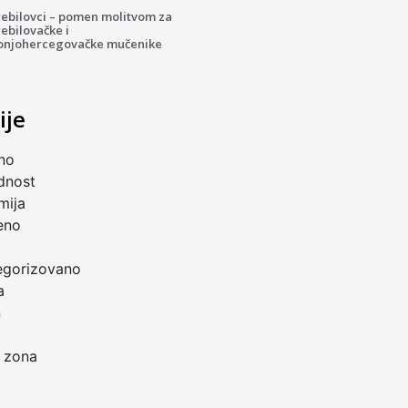
rebilovci – pomen molitvom za
ebilovačke i
onjohercegovačke mučenike
ije
no
dnost
mija
eno
a
egorizovano
a
n
 zona