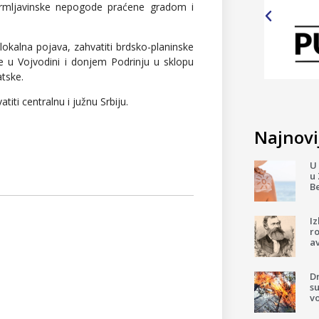
grmljavinske nepogode praćene gradom i
kalna pojava, zahvatiti brdsko-planinske
e u Vojvodini i donjem Podrinju u sklopu
atske.
ti centralnu i južnu Srbiju.
Najnovij
U 
u 
B
I
ro
av
D
su
v