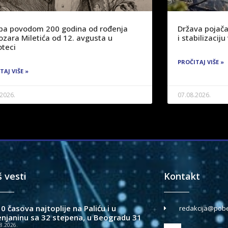
žba povodom 200 godina od rođenja
Država pojača
ozara Miletića od 12. avgusta u
i stabilizaci
oteci
PROČITAJ VIŠE »
TAJ VIŠE »
.2026.
07.08.2026.
š vesti
Kontakt
0 časova najtoplije na Paliću i u
redakcija@pobe
enjaninu sa 32 stepena, u Beogradu 31
8.2026.