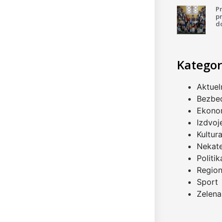
P
pr
d
Kategor
Aktuel
Bezbe
Ekono
Izdvoj
Kultur
Nekat
Politik
Regio
Sport
Zelena