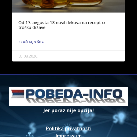
Od 17. avgusta 18 novih lekova na recept o
trošku države
PROČITAJ VIŠE »
05.08.2026.
Jer poraz nije opcija!
Politika privatnosti
Impressum