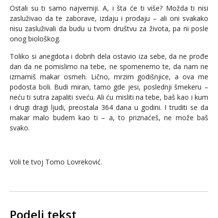
Ostali su ti samo najverniji. A, i šta će ti više? Možda ti nisi
zasluživao da te zaborave, izdaju i prodaju – ali oni svakako
nisu zasluživali da budu u tvom društvu za života, pa ni posle
onog biološkog.
Toliko si anegdota i dobrih dela ostavio iza sebe, da ne prođe
dan da ne pomislimo na tebe, ne spomenemo te, da nam ne
izmamiš makar osmeh. Lično, mrzim godišnjice, a ova me
podosta boli. Budi miran, tamo gde jesi, poslednji šmekeru –
neću ti sutra zapaliti sveću. Ali ću misliti na tebe, baš kao i kum
i drugi dragi ljudi, preostala 364 dana u godini. I truditi se da
makar malo budem kao ti – a, to priznaćeš, ne može baš
svako.
Voli te tvoj Tomo Lovreković.
Podeli tekst