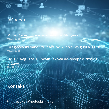
Još vesti
Miloš Vučević posetio manastir Glogovac
05.08.2026.
Dragačevski sabor trubača od 7. do 9. avgusta u Guči
05.08.2026.
Od 17. avgusta 18 novih lekova na recept o trošku
države
05.08.2026.
Kontakt
redakcija@pobeda-info.rs