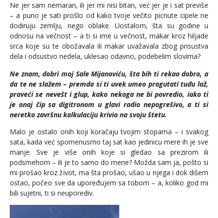
Ne jer sam nemaran, ili jer mi nisi bitan, već jer je i sat previše
– a puno je sati prošlo od kako tvoje večito picnute cipele ne
dodiruju zemlju, nego oblake. Uostalom, šta su godine u
odnosu na večnost – a ti si ime u večnost, makar kroz hiljade
srca koje su te obožavala ili makar uvažavala zbog prisustva
dela i odsustvo nedela, uklesao odavno, podebelim slovima?
Ne znam, dobri moj Sale Mijanoviću, šta bih ti rekao dobro, a
da te ne slažem – premda si ti uvek umeo progutati tuđu laž,
praveći se nevešt i glup, kako nekoga ne bi povredio, iako ti
je onaj čip sa digitronom u glavi radio nepogrešivo, a ti si
neretko završnu kalkulaciju krivio na svoju štetu.
Malo je ostalo onih koji koračaju tvojim stopama – i svakog
sata, kada već spomenusmo taj sat kao jedinicu mere ih je sve
manje. Sve je više onih koje si gledao sa prezirom ili
podsmehom – ili je to samo do mene? Možda sam ja, pošto si
mi prošao kroz život, ma šta prošao, ušao u njega i dok dišem
ostao, počeo sve da upoređujem sa tobom – a, koliko god mi
bili sujetni, ti si neuporediv.