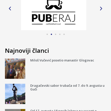
Najnoviji članci
Miloš Vučević posetio manastir Glogovac
Dragačevski sabor trubača od 7. do 9. avgusta u
Guči
Od 17. avgusta 18 novih lekova na recept o