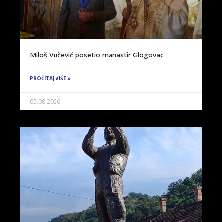
Miloš Vučević posetio manastir Glogovac
PROČITAJ VIŠE »
05.08.2026.