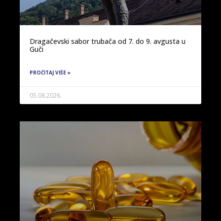
Dragačevski sabor trubača od 7. do 9. avgusta u
Guči
PROČITAJ VIŠE »
05.08.2026.