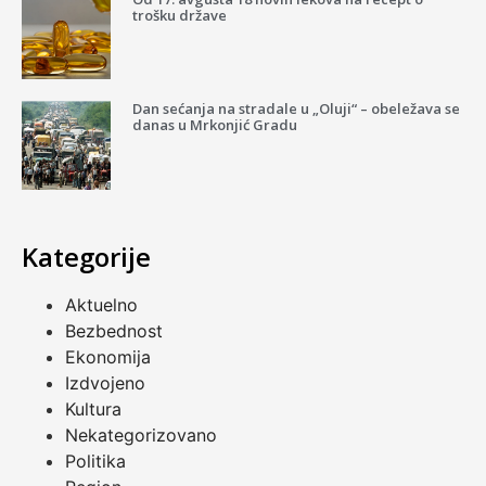
trošku države
Dan sećanja na stradale u „Oluji“ – obeležava se
danas u Mrkonjić Gradu
Kategorije
Aktuelno
Bezbednost
Ekonomija
Izdvojeno
Kultura
Nekategorizovano
Politika