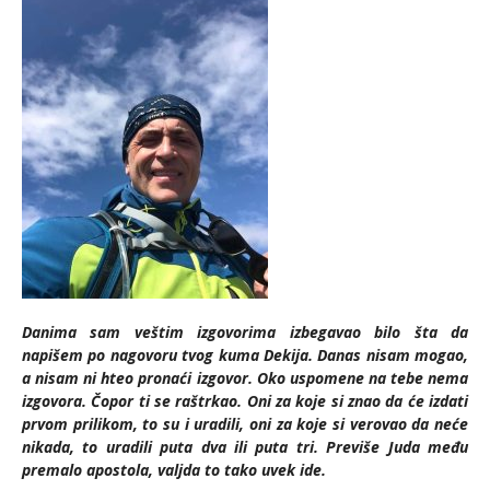
Danima sam veštim izgovorima izbegavao bilo šta da
napišem po nagovoru tvog kuma Dekija. Danas nisam mogao,
a nisam ni hteo pronaći izgovor. Oko uspomene na tebe nema
izgovora. Čopor ti se raštrkao. Oni za koje si znao da će izdati
prvom prilikom, to su i uradili, oni za koje si verovao da neće
nikada, to uradili puta dva ili puta tri. Previše Juda među
premalo apostola, valjda to tako uvek ide.