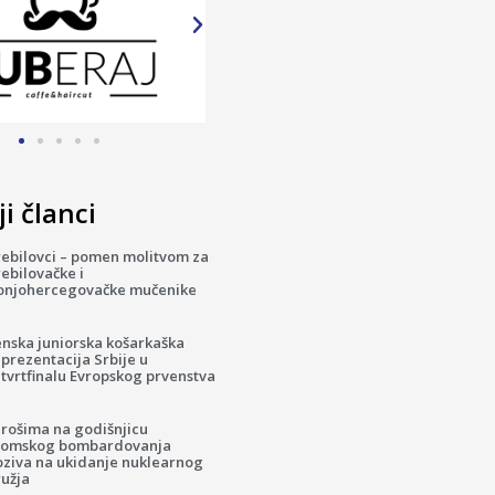
i članci
rebilovci – pomen molitvom za
ebilovačke i
onjohercegovačke mučenike
enska juniorska košarkaška
prezentacija Srbije u
tvrtfinalu Evropskog prvenstva
irošima na godišnjicu
tomskog bombardovanja
oziva na ukidanje nuklearnog
ružja