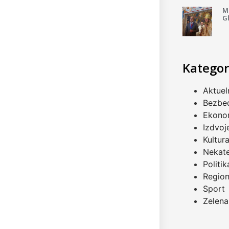
Mi
G
Kategor
Aktuel
Bezbe
Ekono
Izdvoj
Kultur
Nekat
Politik
Regio
Sport
Zelena