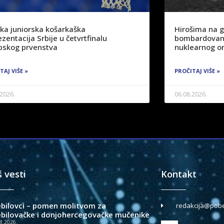
ka juniorska košarkaška
Hirošima na 
zentacija Srbije u četvrtfinalu
bombardovanj
pskog prvenstva
nuklearnog or
TAJ VIŠE »
PROČITAJ VIŠE »
.2026.
06.08.2026.
š vesti
Kontakt
ebilovci – pomen molitvom za
redakcija@pobe
ebilovačke i donjohercegovačke mučenike
8.2026.