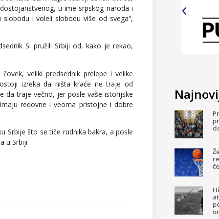
dostojanstvenog, u ime srpskog naroda i
u slobodu i voleli slobodu više od svega“,
sednik Si pružili Srbiji od, kako je rekao,
ovek, veliki predsednik prelepe i velike
postoji izreka da ništa kraće ne traje od
Najnovij
 da traje večno, jer posle vaše istorijske
rimaju redovne i veoma pristojne i dobre
P
pr
d
 Srbije što se tiče rudnika bakra, a posle
 u Srbiji.
Ž
re
če
H
a
p
o