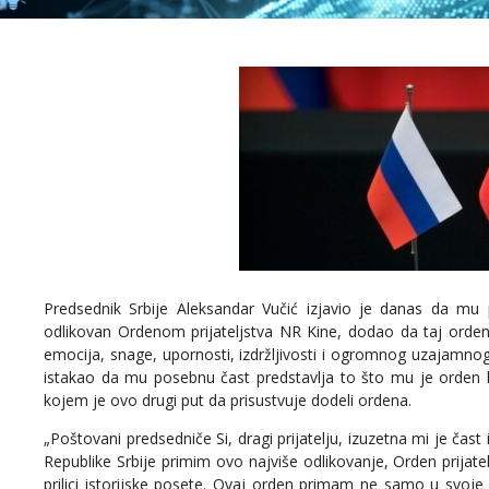
Predsednik Srbije Aleksandar Vučić izjavio je danas da mu 
odlikovan Ordenom prijateljstva NR Kine, dodao da taj orde
emocija, snage, upornosti, izdržljivosti i ogromnog uzajamnog
istakao da mu posebnu čast predstavlja to što mu je orden li
kojem je ovo drugi put da prisustvuje dodeli ordena.
„Poštovani predsedniče Si, dragi prijatelju, izuzetna mi je čast
Republike Srbije primim ovo najviše odlikovanje, Orden prijatelj
prilici istorijske posete. Ovaj orden primam ne samo u svoje