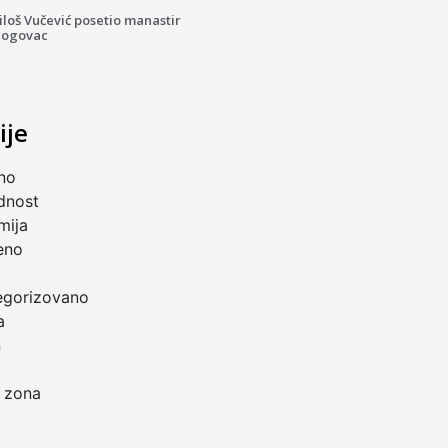
loš Vučević posetio manastir
logovac
ije
no
dnost
mija
eno
a
egorizovano
a
n
 zona