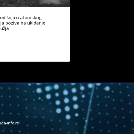
godišnjicu atomskog
a poziva na ukidanje
užja
da-info.rs