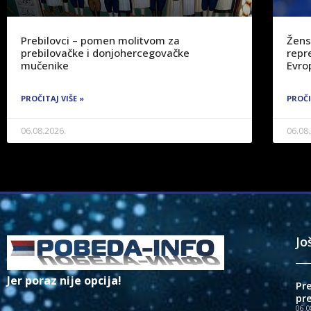
Prebilovci – pomen molitvom za
Žens
prebilovačke i donjohercegovačke
repre
mučenike
Evro
PROČITAJ VIŠE »
PROČI
06.08.2026.
06.08
Jo
Jer poraz nije opcija!
Pr
pr
06.0