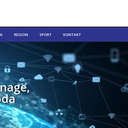
A
REGION
SPORT
KONTAKT
snage,
oda