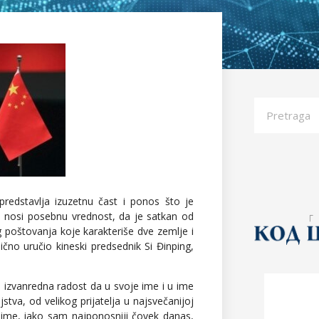
predstavlja izuzetnu čast i ponos što je
n nosi posebnu vrednost, da je satkan od
 poštovanja koje karakteriše dve zemlje i
čno uručio kineski predsednik Si Đinping,
 i izvanredna radost da u svoje ime i u ime
stva, od velikog prijatelja u najsvečanijoj
 ime, iako sam najponosniji čovek danas,