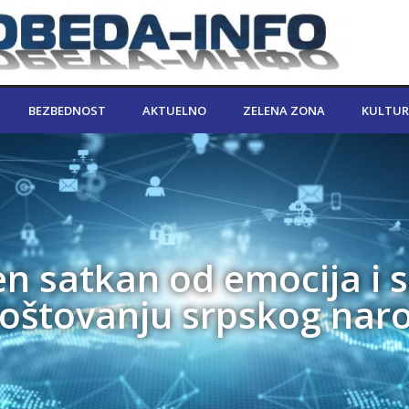
BEZBEDNOST
AKTUELNO
ZELENA ZONA
KULTUR
n satkan od emocija i 
poštovanju srpskog nar