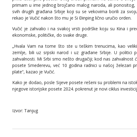
primam u ime jednog brojčano malog naroda, ali ponositog, 
svih drugih građana Srbije koji su se vekovima borili za svoj
rekao je Vučić nakon što mu je Si Đinping lično uručio orden.
Vučić je zahvalio i na svakoj vrsti podrške koju su Kina i pred
ekonomske, političke, do svake druge.
„Hvala Vam na tome što ste u teškim trenucima, kao veliki č
zemlje, bili uz srpski narod i uz građane Srbije. U politici 
zahvalnosti. Mi Srbi smo nešto drugačiji; kod nas zahvalnost će
posete Smederevu, već 10 godina radnici u našoj železari p
plate“, kazao je Vučić.
Kako je dodao, posle Sijeve posete rešeni su problemi na istoku
njegove istorijske posete 2024. pokrenut je novi ciklus investicija
Izvor: Tanjug