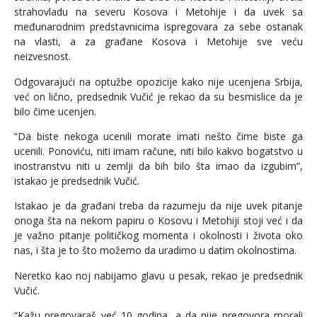
strahovladu na severu Kosova i Metohije i da uvek sa
međunarodnim predstavnicima ispregovara za sebe ostanak
na vlasti, a za građane Kosova i Metohije sve veću
neizvesnost.
Odgovarajući na optužbe opozicije kako nije ucenjena Srbija,
već on lično, predsednik Vučić je rekao da su besmislice da je
bilo čime ucenjen.
“Da biste nekoga ucenili morate imati nešto čime biste ga
ucenili. Ponoviću, niti imam račune, niti bilo kakvo bogatstvo u
inostranstvu niti u zemlji da bih bilo šta imao da izgubim”,
istakao je predsednik Vučić.
Istakao je da građani treba da razumeju da nije uvek pitanje
onoga šta na nekom papiru o Kosovu i Metohiji stoji već i da
je važno pitanje političkog momenta i okolnosti i života oko
nas, i šta je to što možemo da uradimo u datim okolnostima.
Neretko kao noj nabijamo glavu u pesak, rekao je predsednik
Vučić.
“Kažu pregovaraš već 10 godina, a da nije pregovora morali