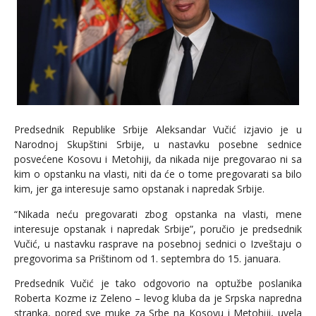
Predsednik Republike Srbije Aleksandar Vučić izjavio je u
Narodnoj Skupštini Srbije, u nastavku posebne sednice
posvećene Kosovu i Metohiji, da nikada nije pregovarao ni sa
kim o opstanku na vlasti, niti da će o tome pregovarati sa bilo
kim, jer ga interesuje samo opstanak i napredak Srbije.
“Nikada neću pregovarati zbog opstanka na vlasti, mene
interesuje opstanak i napredak Srbije”, poručio je predsednik
Vučić, u nastavku rasprave na posebnoj sednici o Izveštaju o
pregovorima sa Prištinom od 1. septembra do 15. januara.
Predsednik Vučić je tako odgovorio na optužbe poslanika
Roberta Kozme iz Zeleno – levog kluba da je Srpska napredna
stranka, pored sve muke za Srbe na Kosovu i Metohiji, uvela