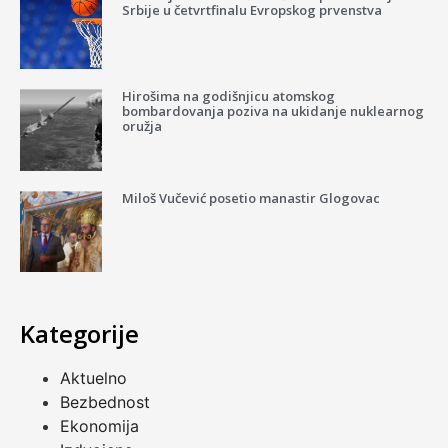
Srbije u četvrtfinalu Evropskog prvenstva
Hirošima na godišnjicu atomskog
bombardovanja poziva na ukidanje nuklearnog
oružja
Miloš Vučević posetio manastir Glogovac
Kategorije
Aktuelno
Bezbednost
Ekonomija