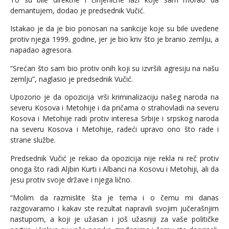
demantujem, dodao je predsednik Vučić.
Istakao je da je bio ponosan na sankcije koje su bile uvedene
protiv njega 1999. godine, jer je bio kriv što je branio zemlju, a
napadao agresora.
“Srećan što sam bio protiv onih koji su izvršili agresiju na našu
zemlju”, naglasio je predsednik Vučić.
Upozorio je da opozicija vrši kriminalizaciju našeg naroda na
severu Kosova i Metohije i da pričama o strahovladi na severu
Kosova i Metohije radi protiv interesa Srbije i srpskog naroda
na severu Kosova i Metohije, radeći upravo ono što rade i
strane službe.
Predsednik Vučić je rekao da opozicija nije rekla ni reč protiv
onoga što radi Aljbin Kurti i Albanci na Kosovu i Metohiji, ali da
jesu protiv svoje države i njega lično.
“Molim da razmislite šta je tema i o čemu mi danas
razgovaramo i kakav ste rezultat napravili svojim jučerašnjim
nastupom, a koji je užasan i još užasniji za vaše političke