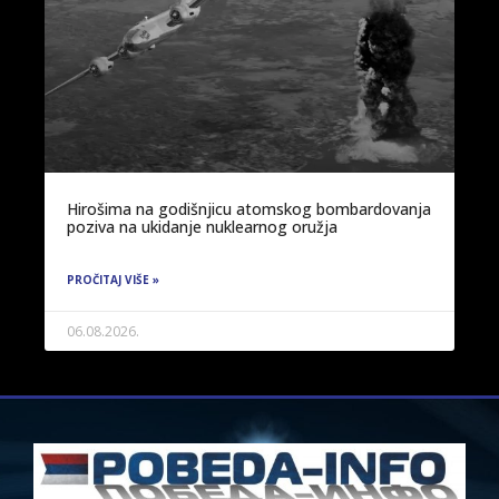
Hirošima na godišnjicu atomskog bombardovanja
poziva na ukidanje nuklearnog oružja
PROČITAJ VIŠE »
06.08.2026.