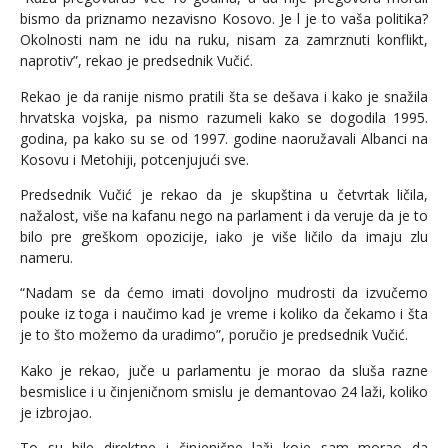
bismo da priznamo nezavisno Kosovo. Je l je to vaša politika?
Okolnosti nam ne idu na ruku, nisam za zamrznuti konflikt,
naprotiv”, rekao je predsednik Vučić.
Rekao je da ranije nismo pratili šta se dešava i kako je snažila
hrvatska vojska, pa nismo razumeli kako se dogodila 1995.
godina, pa kako su se od 1997. godine naoružavali Albanci na
Kosovu i Metohiji, potcenjujući sve.
Predsednik Vučić je rekao da je skupština u četvrtak ličila,
nažalost, više na kafanu nego na parlament i da veruje da je to
bilo pre greškom opozicije, iako je više ličilo da imaju zlu
nameru.
“Nadam se da ćemo imati dovoljno mudrosti da izvučemo
pouke iz toga i naučimo kad je vreme i koliko da čekamo i šta
je to što možemo da uradimo”, poručio je predsednik Vučić.
Kako je rekao, juče u parlamentu je morao da sluša razne
besmislice i u činjeničnom smislu je demantovao 24 laži, koliko
je izbrojao.
To su bile direktne i činjenične laži koje sam morao da