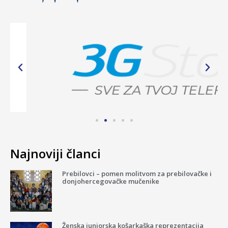
Najnoviji članci
Prebilovci – pomen molitvom za prebilovačke i
donjohercegovačke mučenike
Ženska juniorska košarkaška reprezentacija