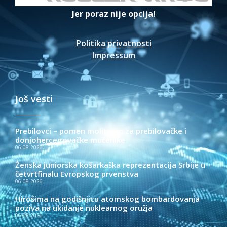
Jer poraz nije opcija!
Politika privatnosti
Impressum
Još vesti
Prebilovci – pomen molitvom za prebilovačke i
donjohercegovačke mučenike
06.08.2026.
Ženska juniorska košarkaška reprezentacija Srbije u
četvrtfinalu Evropskog prvenstva
06.08.2026.
Hirošima na godišnjicu atomskog bombardovanja
poziva na ukidanje nuklearnog oružja
06.08.2026.