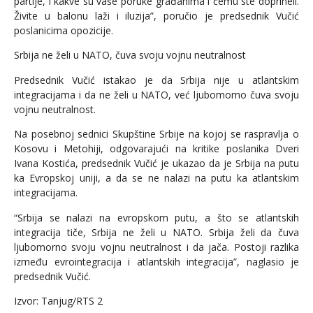
partije, i kakve su vaše poruke građanima i čemu ste doprineli.
Živite u balonu laži i iluzija”, poručio je predsednik Vučić
poslanicima opozicije.
Srbija ne želi u NATO, čuva svoju vojnu neutralnost
Predsednik Vučić istakao je da Srbija nije u atlantskim
integracijama i da ne želi u NATO, već ljubomorno čuva svoju
vojnu neutralnost.
Na posebnoj sednici Skupštine Srbije na kojoj se raspravlja o
Kosovu i Metohiji, odgovarajući na kritike poslanika Dveri
Ivana Kostića, predsednik Vučić je ukazao da je Srbija na putu
ka Evropskoj uniji, a da se ne nalazi na putu ka atlantskim
integracijama.
“Srbija se nalazi na evropskom putu, a što se atlantskih
integracija tiče, Srbija ne želi u NATO. Srbija želi da čuva
ljubomorno svoju vojnu neutralnost i da jača. Postoji razlika
između evrointegracija i atlantskih integracija”, naglasio je
predsednik Vučić.
Izvor: Tanjug/RTS 2