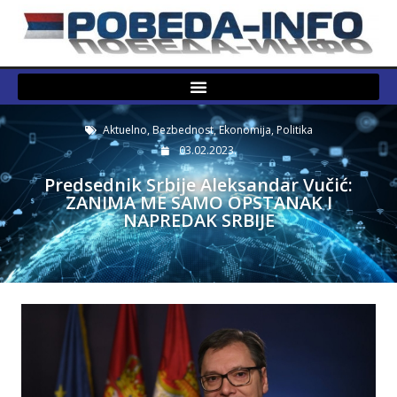
Aktuelno
,
Bezbednost
,
Ekonomija
,
Politika
03.02.2023.
Predsednik Srbije Aleksandar Vučić:
ZANIMA ME SAMO OPSTANAK I
NAPREDAK SRBIJE