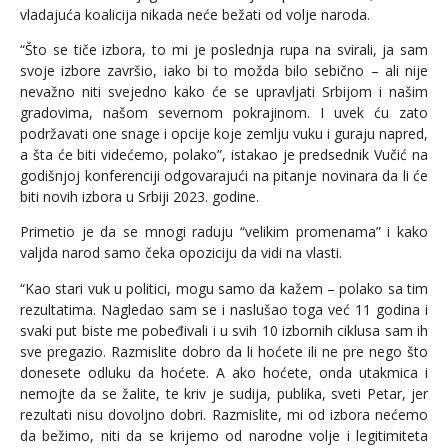
vladajuća koalicija nikada neće bežati od volje naroda.
“Što se tiče izbora, to mi je poslednja rupa na svirali, ja sam
svoje izbore završio, iako bi to možda bilo sebično – ali nije
nevažno niti svejedno kako će se upravljati Srbijom i našim
gradovima, našom severnom pokrajinom. I uvek ću zato
podržavati one snage i opcije koje zemlju vuku i guraju napred,
a šta će biti videćemo, polako”, istakao je predsednik Vučić na
godišnjoj konferenciji odgovarajući na pitanje novinara da li će
biti novih izbora u Srbiji 2023. godine.
Primetio je da se mnogi raduju “velikim promenama” i kako
valjda narod samo čeka opoziciju da vidi na vlasti.
“Kao stari vuk u politici, mogu samo da kažem – polako sa tim
rezultatima. Nagledao sam se i naslušao toga već 11 godina i
svaki put biste me pobeđivali i u svih 10 izbornih ciklusa sam ih
sve pregazio. Razmislite dobro da li hoćete ili ne pre nego što
donesete odluku da hoćete. A ako hoćete, onda utakmica i
nemojte da se žalite, te kriv je sudija, publika, sveti Petar, jer
rezultati nisu dovoljno dobri. Razmislite, mi od izbora nećemo
da bežimo, niti da se krijemo od narodne volje i legitimiteta