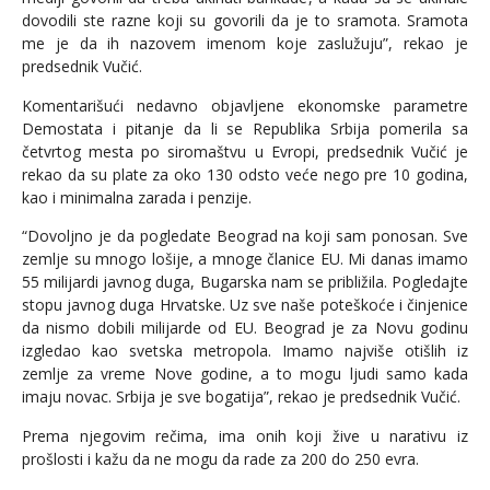
dovodili ste razne koji su govorili da je to sramota. Sramota
me je da ih nazovem imenom koje zaslužuju”, rekao je
predsednik Vučić.
Komentarišući nedavno objavljene ekonomske parametre
Demostata i pitanje da li se Republika Srbija pomerila sa
četvrtog mesta po siromaštvu u Evropi, predsednik Vučić je
rekao da su plate za oko 130 odsto veće nego pre 10 godina,
kao i minimalna zarada i penzije.
“Dovoljno je da pogledate Beograd na koji sam ponosan. Sve
zemlje su mnogo lošije, a mnoge članice EU. Mi danas imamo
55 milijardi javnog duga, Bugarska nam se približila. Pogledajte
stopu javnog duga Hrvatske. Uz sve naše poteškoće i činjenice
da nismo dobili milijarde od EU. Beograd je za Novu godinu
izgledao kao svetska metropola. Imamo najviše otišlih iz
zemlje za vreme Nove godine, a to mogu ljudi samo kada
imaju novac. Srbija je sve bogatija”, rekao je predsednik Vučić.
Prema njegovim rečima, ima onih koji žive u narativu iz
prošlosti i kažu da ne mogu da rade za 200 do 250 evra.