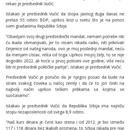
rekao je predsednik Vučić.
Istakao je predsednik Vučić da stopa javnog duga danas ne
prelazi 55 odsto BDP, uprkos krizi u svetu što je na ponos
svim građanima Republike Srbije.
“Obavljam svoj drugi predsednički mandat, nemam potrebe niti
ću ikada obmanjivati, jer to nisam nikada radio, niti prikrivati
činjenice od našeg naroda, ovo je moj poslednji mandat, neću
da menjam Ustav, ništa od toga. Uprkos mojoj želji, to se nije
dogodilo 2022. ali hoće u prvoj polovini ove godine, više neću
biti ni predsednik političke partije”, istakao je predsednik Vučić.
Predsednik Vučić je poručio da je njegov posao da bude na
strani svakog čoveka u našoj zemlji i da će to još činiti na
najbolji način uprkos teškim prilikama sa kojima se
suočavamo”.
Istakao je predsednik Vučić da Republika Srbija ima najnižu
stopu nezaposlenosti od svega 8,9 odsto.
“Naš kurs dinara je čvrst kao stena i od 2012. je bio između
117 i 118 dinara bez ikakvih promena, to Srbija nikada pre nije