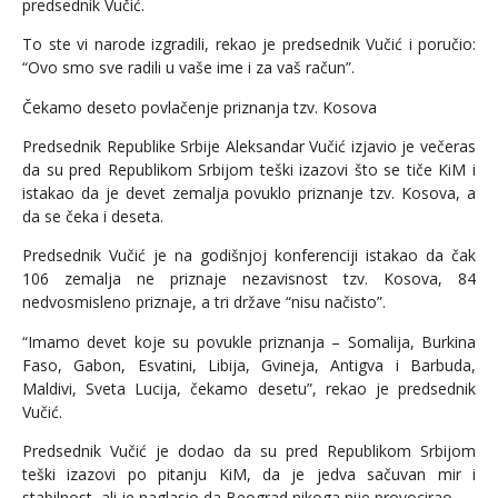
predsednik Vučić.
To ste vi narode izgradili, rekao je predsednik Vučić i poručio:
“Ovo smo sve radili u vaše ime i za vaš račun”.
Čekamo deseto povlačenje priznanja tzv. Kosova
Predsednik Republike Srbije Aleksandar Vučić izjavio je večeras
da su pred Republikom Srbijom teški izazovi što se tiče KiM i
istakao da je devet zemalja povuklo priznanje tzv. Kosova, a
da se čeka i deseta.
Predsednik Vučić je na godišnjoj konferenciji istakao da čak
106 zemalja ne priznaje nezavisnost tzv. Kosova, 84
nedvosmisleno priznaje, a tri države “nisu načisto”.
“Imamo devet koje su povukle priznanja – Somalija, Burkina
Faso, Gabon, Esvatini, Libija, Gvineja, Antigva i Barbuda,
Maldivi, Sveta Lucija, čekamo desetu”, rekao je predsednik
Vučić.
Predsednik Vučić je dodao da su pred Republikom Srbijom
teški izazovi po pitanju KiM, da je jedva sačuvan mir i
stabilnost, ali je naglasio da Beograd nikoga nije provocirao.