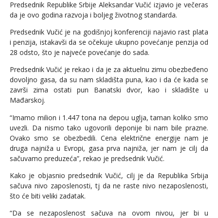
Predsednik Republike Srbije Aleksandar Vučić izjavio je večeras
da je ovo godina razvoja i boljeg životnog standarda.
Predsednik Vučić je na godišnjoj konferenciji najavio rast plata
i penzija, istakavši da se očekuje ukupno povećanje penzija od
28 odsto, što je najveće povećanje do sada.
Predsednik Vučić je rekao i da je za aktuelnu zimu obezbeđeno
dovoljno gasa, da su nam skladišta puna, kao i da će kada se
završi zima ostati pun Banatski dvor, kao i skladište u
Mađarskoj.
“Imamo milion i 1.447 tona na depou uglja, taman koliko smo
uvezli. Da nismo tako ugovorili deponije bi nam bile prazne.
Ovako smo se obezbedili. Cena električne energije nam je
druga najniža u Evropi, gasa prva najniža, jer nam je cilj da
sačuvamo preduzeća”, rekao je predsednik Vučić.
Kako je objasnio predsednik Vučić, cilj je da Republika Srbija
sačuva nivo zaposlenosti, tj da ne raste nivo nezaposlenosti,
što će biti veliki zadatak.
“Da se nezaposlenost sačuva na ovom nivou, jer bi u