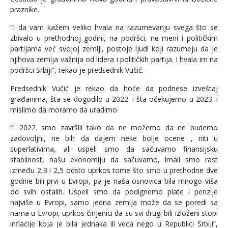
praznike.
“I da vam kažem veliko hvala na razumevanju svega što se
zbivalo u prethodnoj godini, na podršci, ne meni i političkim
partijama već svojoj zemlji, postoje ljudi koji razumeju da je
njihova zemlja važnija od lidera i političkih partija. I hvala im na
podršci Srbiji”, rekao je predsednik Vučić.
Predsednik Vučić je rekao da hoće da podnese izveštaj
građanima, šta se dogodilo u 2022. i šta očekujemo u 2023. i
mislimo da moramo da uradimo.
“I 2022. smo završili tako da ne možemo da ne budemo
zadovoljni, ne bih da dajem neke bolje ocene , niti u
superlativima, ali uspeli smo da sačuvamo finansijsku
stabilnost, našu ekonomiju da sačuvamo, imali smo rast
između 2,3 i 2,5 odsto uprkos tome što smo u prethodne dve
godine bili prvi u Evropi, pa je naša osnovica bila mnogo viša
od svih ostalih. Uspeli smo da podignemo plate i penzije
najviše u Evropi, samo jedna zemlja može da se poredi sa
nama u Evropi, uprkos činjenici da su svi drugi bili izloženi stopi
inflacije koja je bila jednaka ili veća nego u Republici Srbiji”,