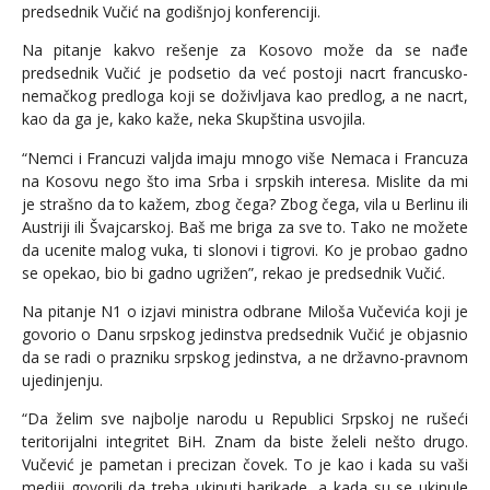
predsednik Vučić na godišnjoj konferenciji.
Na pitanje kakvo rešenje za Kosovo može da se nađe
predsednik Vučić je podsetio da već postoji nacrt francusko-
nemačkog predloga koji se doživljava kao predlog, a ne nacrt,
kao da ga je, kako kaže, neka Skupština usvojila.
“Nemci i Francuzi valjda imaju mnogo više Nemaca i Francuza
na Kosovu nego što ima Srba i srpskih interesa. Mislite da mi
je strašno da to kažem, zbog čega? Zbog čega, vila u Berlinu ili
Austriji ili Švajcarskoj. Baš me briga za sve to. Tako ne možete
da ucenite malog vuka, ti slonovi i tigrovi. Ko je probao gadno
se opekao, bio bi gadno ugrižen”, rekao je predsednik Vučić.
Na pitanje N1 o izjavi ministra odbrane Miloša Vučevića koji je
govorio o Danu srpskog jedinstva predsednik Vučić je objasnio
da se radi o prazniku srpskog jedinstva, a ne državno-pravnom
ujedinjenju.
“Da želim sve najbolje narodu u Republici Srpskoj ne rušeći
teritorijalni integritet BiH. Znam da biste želeli nešto drugo.
Vučević je pametan i precizan čovek. To je kao i kada su vaši
mediji govorili da treba ukinuti barikade, a kada su se ukinule