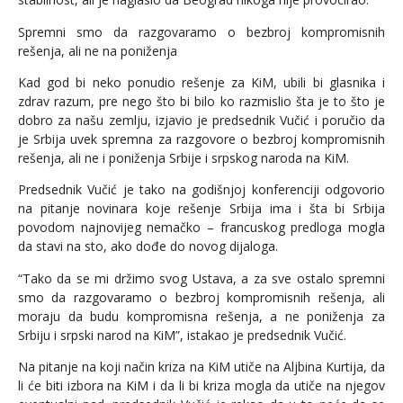
Spremni smo da razgovaramo o bezbroj kompromisnih
rešenja, ali ne na poniženja
Kad god bi neko ponudio rešenje za KiM, ubili bi glasnika i
zdrav razum, pre nego što bi bilo ko razmislio šta je to što je
dobro za našu zemlju, izjavio je predsednik Vučić i poručio da
je Srbija uvek spremna za razgovore o bezbroj kompromisnih
rešenja, ali ne i poniženja Srbije i srpskog naroda na KiM.
Predsednik Vučić je tako na godišnjoj konferenciji odgovorio
na pitanje novinara koje rešenje Srbija ima i šta bi Srbija
povodom najnovijeg nemačko – francuskog predloga mogla
da stavi na sto, ako dođe do novog dijaloga.
“Tako da se mi držimo svog Ustava, a za sve ostalo spremni
smo da razgovaramo o bezbroj kompromisnih rešenja, ali
moraju da budu kompromisna rešenja, a ne poniženja za
Srbiju i srpski narod na KiM”, istakao je predsednik Vučić.
Na pitanje na koji način kriza na KiM utiče na Aljbina Kurtija, da
li će biti izbora na KiM i da li bi kriza mogla da utiče na njegov