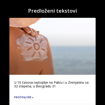
Predloženi tekstovi
U 10 časova najtoplije na Paliću i u Zrenjaninu sa
32 stepena, u Beogradu 31
PROČITAJ VIŠE »