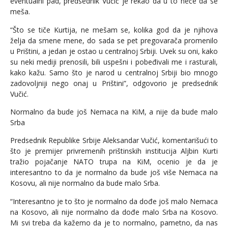
eventualni pad, predsednik Vučić je rekao da u to neće da se
meša.
“Što se tiče Kurtija, ne mešam se, kolika god da je njihova
želja da smene mene, do sada se pet pregovarača promenilo
u Prištini, a jedan je ostao u centralnoj Srbiji. Uvek su oni, kako
su neki mediji prenosili, bili uspešni i pobeđivali me i rasturali,
kako kažu. Samo što je narod u centralnoj Srbiji bio mnogo
zadovoljniji nego onaj u Prištini”, odgovorio je predsednik
Vučić.
Normalno da bude još Nemaca na KiM, a nije da bude malo
Srba
Predsednik Republike Srbije Aleksandar Vučić, komentarišući to
što je premijer privremenih prištinskih institucija Aljbin Kurti
tražio pojačanje NATO trupa na KiM, ocenio je da je
interesantno to da je normalno da bude još više Nemaca na
Kosovu, ali nije normalno da bude malo Srba.
“Interesantno je to što je normalno da dođe još malo Nemaca
na Kosovo, ali nije normalno da dođe malo Srba na Kosovo.
Mi svi treba da kažemo da je to normalno, pametno, da nas