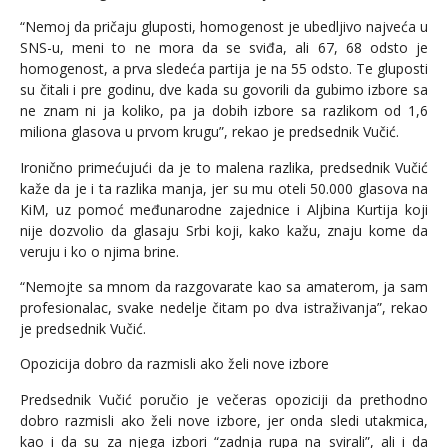
“Nemoj da pričaju gluposti, homogenost je ubedljivo najveća u
SNS-u, meni to ne mora da se sviđa, ali 67, 68 odsto je
homogenost, a prva sledeća partija je na 55 odsto. Te gluposti
su čitali i pre godinu, dve kada su govorili da gubimo izbore sa
ne znam ni ja koliko, pa ja dobih izbore sa razlikom od 1,6
miliona glasova u prvom krugu”, rekao je predsednik Vučić.
Ironično primećujući da je to malena razlika, predsednik Vučić
kaže da je i ta razlika manja, jer su mu oteli 50.000 glasova na
KiM, uz pomoć međunarodne zajednice i Aljbina Kurtija koji
nije dozvolio da glasaju Srbi koji, kako kažu, znaju kome da
veruju i ko o njima brine.
“Nemojte sa mnom da razgovarate kao sa amaterom, ja sam
profesionalac, svake nedelje čitam po dva istraživanja”, rekao
je predsednik Vučić.
Opozicija dobro da razmisli ako želi nove izbore
Predsednik Vučić poručio je večeras opoziciji da prethodno
dobro razmisli ako želi nove izbore, jer onda sledi utakmica,
kao i da su za njega izbori “zadnja rupa na svirali”, ali i da