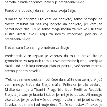
naroda, nikada nećemo”, naveo je predsednik Vučić.
Poručio je opoziciji da samo izrazi svoju želju.
“I kažite to hoćemo i to ćete da dobijete, samo nemojte da
tražite rezultat od nas koji hoćete da dobijete, jer vam ga
narod neće dati. To je samo moja molba za sve koji su tako
žustro izrazili svoju želju za novim izborima”, poručio je
predsednik Vučić.
Srećan sam što sam gromobran za Srbiju
Predsednik Vučić izjavio je večeras da mu je drago što je
gromobran za Republiku Srbiju i sve normalne ljude u zemlji za
razliku od onih koji nemaju plan ni politiku, već samo mržnju
prema jednom čoveku.
“Tek kada mene srušite moći ćete da srušite ovu zemlju. A još
vam mnogo treba da Srbiju sruše. Pritisaka je bilo bezbroj.
Mislite da mi je u Tirani ili Pragu bilo lepo. Pretili su Republici
Srbiji, a ja sam je branio i štitio, jer mi je to posao. Ali mnogo
više zato, jer je volim više od svega i važnija mi je od svakog
čoveka, i od mene i od moje dece. To će se nastaviti”, rekao je