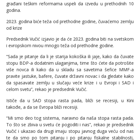
građani teškim reformama uspeli da izvedu u prethodnih 10
godina.
2023. godina biće teža od prethodne godine, čuvaćemo zemlju
od krize
Predsednik Vučić izjavio je da će 2023. godina biti na svetskom
i evropskom nivou mnogo teža od prethodne godine.
“Sada je pitanje da li je starija kokoška ili jaje, kako da čuvate
stopu BDP-a dodatnim ulaganjima, time što ćete da potrošite
više novca ili kako da u skladu sa savetima šefice MMF-a
pravite jastuke, bafere, čuvate državni novac i da gledate kako
da spasavate zemlju u slučaju veće krize i u Evropi i SAD i
celom svetu”, rekao je predsednik Vučić.
Ističe da u SAD stopa rasta pada, bliži se recesiji, u Kini
takođe, a da se Evropa bliži recesiji.
“Mi smo deo tog sistema, naravno da naša stopa rasta pada.
To što se zbiva u svetu će pogoditi i nas”, rekao je predsednik
Vučić i ukazao da drugi imaju stopu javnog duga veću od nas
te da smo po tom pitanju i po pitanju fiskalne stabilnosti,