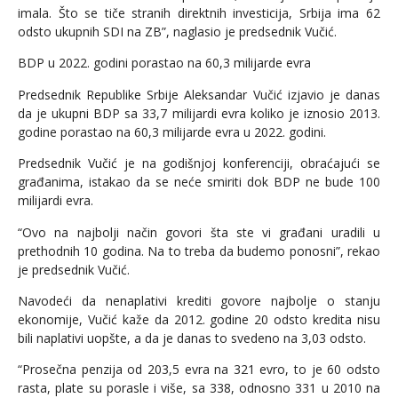
imala. Što se tiče stranih direktnih investicija, Srbija ima 62
odsto ukupnih SDI na ZB”, naglasio je predsednik Vučić.
BDP u 2022. godini porastao na 60,3 milijarde evra
Predsednik Republike Srbije Aleksandar Vučić izjavio je danas
da je ukupni BDP sa 33,7 milijardi evra koliko je iznosio 2013.
godine porastao na 60,3 milijarde evra u 2022. godini.
Predsednik Vučić je na godišnjoj konferenciji, obraćajući se
građanima, istakao da se neće smiriti dok BDP ne bude 100
milijardi evra.
“Ovo na najbolji način govori šta ste vi građani uradili u
prethodnih 10 godina. Na to treba da budemo ponosni”, rekao
je predsednik Vučić.
Navodeći da nenaplativi krediti govore najbolje o stanju
ekonomije, Vučić kaže da 2012. godine 20 odsto kredita nisu
bili naplativi uopšte, a da je danas to svedeno na 3,03 odsto.
“Prosečna penzija od 203,5 evra na 321 evro, to je 60 odsto
rasta, plate su porasle i više, sa 338, odnosno 331 u 2010 na