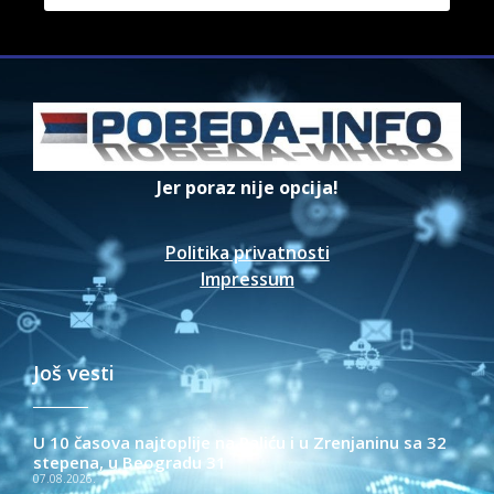
Jer poraz nije opcija!
Politika privatnosti
Impressum
Još vesti
U 10 časova najtoplije na Paliću i u Zrenjaninu sa 32
stepena, u Beogradu 31
07.08.2026.