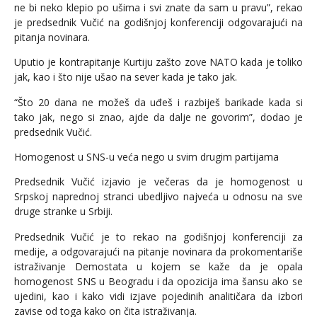
ne bi neko klepio po ušima i svi znate da sam u pravu”, rekao
je predsednik Vučić na godišnjoj konferenciji odgovarajući na
pitanja novinara.
Uputio je kontrapitanje Kurtiju zašto zove NATO kada je toliko
jak, kao i što nije ušao na sever kada je tako jak.
“Što 20 dana ne možeš da uđeš i razbiješ barikade kada si
tako jak, nego si znao, ajde da dalje ne govorim”, dodao je
predsednik Vučić.
Homogenost u SNS-u veća nego u svim drugim partijama
Predsednik Vučić izjavio je večeras da je homogenost u
Srpskoj naprednoj stranci ubedljivo najveća u odnosu na sve
druge stranke u Srbiji.
Predsednik Vučić je to rekao na godišnjoj konferenciji za
medije, a odgovarajući na pitanje novinara da prokomentariše
istraživanje Demostata u kojem se kaže da je opala
homogenost SNS u Beogradu i da opozicija ima šansu ako se
ujedini, kao i kako vidi izjave pojedinih analitičara da izbori
zavise od toga kako on čita istraživanja.