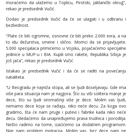
moraćemo da ulažemo u Toplicu, Pirotski, Jablanički okrug”,
rekao je predsednik Vučić.
Dodao je predsednik Vučić da će se ulagati i u odbranu i
bezbednost.
“Plate će biti ogromne, osnovne će biti preko 2.000 evra, a na
to idu dežurstva, smene i slično. Momci da se prijavljujete.
5.000 specijalaca primićemo u Vojsku, pojačaćemo specijalne
jedinice u MUP-u i BIA. Kupili smo rakete, Republika Srbija je
još jača”, rekao je predsednik Vučić.
Istakao je predsednik Vučić i da će se raditi na povećanju
nataliteta.
“U Beogradu je najniža stopa, ali se ljudi doseljavaju. Gde ima
više para situacija nam je najgora. Što su viši solitera manje je
dece, što su ljudi siromašniji više je dece. Molim vas ljudi,
nemamo dece koja se rađaju, niko neće decu. Za koga ovo
gradimo, šta će nam pruge i putevi i fabrike kada niko neće
decu. Gledaćemo da unapređujemo prava trudnica i porodilja.
Nešto radimo na tome, izaćićemo sa dodatnim programom.
Nije nam problem migracija. Molim vas, bez dece nam ne