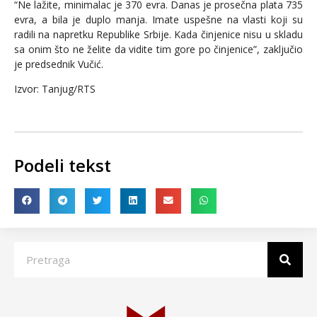
“Ne lažite, minimalac je 370 evra. Danas je prosečna plata 735
evra, a bila je duplo manja. Imate uspešne na vlasti koji su
radili na napretku Republike Srbije. Kada činjenice nisu u skladu
sa onim što ne želite da vidite tim gore po činjenice”, zaključio
je predsednik Vučić.
Izvor: Tanjug/RTS
Podeli tekst