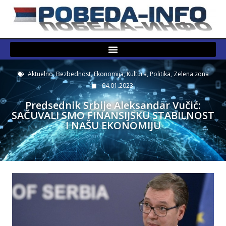
Aktuelno
,
Bezbednost
,
Ekonomija
,
Kultura
,
Politika
,
Zelena zona
04.01.2023.
Predsednik Srbije Aleksandar Vučić:
SAČUVALI SMO FINANSIJSKU STABILNOST
I NAŠU EKONOMIJU