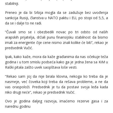
stabilniji.
Preneo je da bi Srbija mogla da se zadužuje bez uvođenja
sankcija Rusiji, članstva u NATO paktu i EU, po stopi od 5,5, a
da se i dalje to ne radi.
“Čuvali smo se i obezbedili novac po tri odsto od naših
arapskih prijatelja, držali punu finansijsku stabilnost da bismo
imali za energente čije cene nismo znali kolike će biti”, rekao je
predsednik Vučić.
Ipak, kako kaže, mora da kaže građanima da nas očekuje teža
godina i u tom smislu podseća kako ga je jedna žena sa KiM u
Raški pitala zašto uvek saopštava loše vesti.
“Rekao sam joj da nije birala klovna, nekoga ko treba da je
nasmeje, već čoveka koji treba da rešava probleme, a ne da
vas oraspoloži. Predsednik je tu da postavi svoja leđa kada
niko drugi neće”, rekao je predsednik Vučić.
Ovo je godina daljeg razvoja, imaćemo rezerve gasa i za
narednu godinu