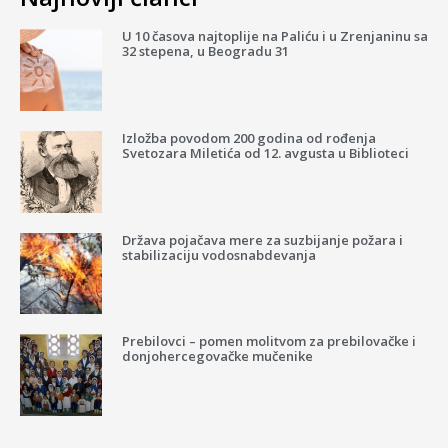
U 10 časova najtoplije na Paliću i u Zrenjaninu sa
32 stepena, u Beogradu 31
Izložba povodom 200 godina od rođenja
Svetozara Miletića od 12. avgusta u Biblioteci
Država pojačava mere za suzbijanje požara i
stabilizaciju vodosnabdevanja
Prebilovci – pomen molitvom za prebilovačke i
donjohercegovačke mučenike