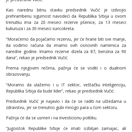
Kao narednu bitnu stavku predsednik Vučić je izdvojio
prehrambenu sigurnost navodeći da Republika Srbija u ovom
trenutku ima za 20 meseci rezerve pšenice, za 13 meseci
kukuruza i za 30 meseci suncokreta.
“Moraćemo da pojačamo rezervu, jer će hrane biti sve manje,
da vodimo računa da imamo svih osnovnih namirnica za
naredne godine. Imamo rezerve dizela za 87, benzina za 90
dana”, rekao je predsednik Vučić.
Prema njegovim rečima, pažnja će se voditi i o dualnom
obrazovanju.
“Moramo da ulažemo i u IT sektor, veštačku inteligenciju,
Republika Srbija da bude lider”, rekao je predsednik Vučić.
Predsednik Vučić je najavio i da će se raditi na uštedama u
zdravstvu, jer se trenutno gubi mnogo para u tom sektoru.
Pažnja će da se usmeri i na investicionu politiku.
“Jugoistok Republike Srbije će imati ozbiljan zamajac, ali