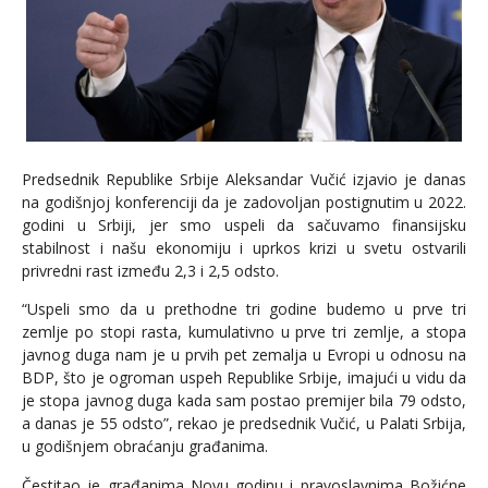
Predsednik Republike Srbije Aleksandar Vučić izjavio je danas
na godišnjoj konferenciji da je zadovoljan postignutim u 2022.
godini u Srbiji, jer smo uspeli da sačuvamo finansijsku
stabilnost i našu ekonomiju i uprkos krizi u svetu ostvarili
privredni rast između 2,3 i 2,5 odsto.
“Uspeli smo da u prethodne tri godine budemo u prve tri
zemlje po stopi rasta, kumulativno u prve tri zemlje, a stopa
javnog duga nam je u prvih pet zemalja u Evropi u odnosu na
BDP, što je ogroman uspeh Republike Srbije, imajući u vidu da
je stopa javnog duga kada sam postao premijer bila 79 odsto,
a danas je 55 odsto”, rekao je predsednik Vučić, u Palati Srbija,
u godišnjem obraćanju građanima.
Čestitao je građanima Novu godinu i pravoslavnima Božićne