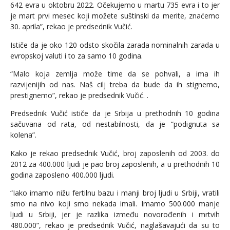
642 evra u oktobru 2022. Očekujemo u martu 735 evra i to jer
je mart prvi mesec koji možete suštinski da merite, znaćemo
30. aprila”, rekao je predsednik Vučić.
Ističe da je oko 120 odsto skočila zarada nominalnih zarada u
evropskoj valuti i to za samo 10 godina.
“Malo koja zemlja može time da se pohvali, a ima ih
razvijenijih od nas. Naš cilj treba da bude da ih stignemo,
prestignemo”, rekao je predsednik Vučić. .
Predsednik Vučić ističe da je Srbija u prethodnih 10 godina
sačuvana od rata, od nestabilnosti, da je “podignuta sa
kolena”.
Kako je rekao predsednik Vučić, broj zaposlenih od 2003. do
2012 za 400.000 ljudi je pao broj zaposlenih, a u prethodnih 10
godina zaposleno 400.000 ljudi.
“Iako imamo nižu fertilnu bazu i manji broj ljudi u Srbiji, vratili
smo na nivo koji smo nekada imali. Imamo 500.000 manje
ljudi u Srbiji, jer je razlika između novorođenih i mrtvih
480.000”, rekao je predsednik Vučić, naglašavajući da su to