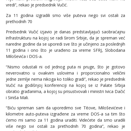
vredi”, rekao je predsednik Vučić.
Za 11 godina izgradili smo više puteva nego svi ostali za
prethodnih 70
Predsednik Vučić izjavio je danas predstavljajući saobraćajnu
infrastrukturu na kojoj se radi širom Srbije, da je spreman već
naredne godine da se uporedi sve što je učinjeno za poslednjih
11 godina i ono što je urađeno za vreme SFRJ, Slobodana
Miloševića i DOS-a.
“Nismo odustali ni od jednog puta ni pruge, što je gotovo
neverovatno u ovakvim uslovima i proporcionalno veličini
jedne zemlje nema nikoga ko toliko gradi”, rekao je predsednik
Vučić na godišnjoj konferenciji na kojoj se iz Palate Srbija
obratio građanima, a kojoj su prisustvovali i ministri Ivica Dačić
i Siniša Mali.
“Biću spreman sam da uporedimo sve Titove, Miloševićeve i
kilometre auto-puteva izgrađene za vreme DOS-a sa tim što
ćemo mi samo za 11 godina uraditi. Videćete da smo uradili
više nego svi ostali za prethodnih 70 godina”, rekao je