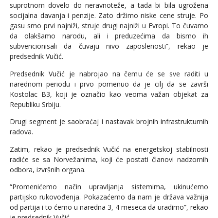
suprotnom dovelo do neravnoteže, a tada bi bila ugrožena
socijalna davanja i penzije. Zato držimo niske cene struje. Po
gasu smo prvi najniži, struje drugi najniži u Evropi. To čuvamo
da olakšamo narodu, ali i preduzećima da bismo ih
subvencionisali da čuvaju nivo zaposlenosti”, rekao je
predsednik Vučić.
Predsednik Vučić je nabrojao na čemu će se sve raditi u
narednom periodu i prvo pomenuo da je cilj da se završi
Kostolac B3, koji je označio kao veoma važan objekat za
Republiku Srbiju.
Drugi segment je saobraćaj i nastavak brojnih infrastrukturnih
radova.
Zatim, rekao je predsednik Vučić na energetskoj stabilnosti
radiće se sa Norvežanima, koji će postati članovi nadzornih
odbora, izvršnih organa.
“Promenićemo način upravljanja sistemima, ukinućemo
partijsko rukovođenja. Pokazaćemo da nam je država važnija
od partija i to ćemo u naredna 3, 4 meseca da uradimo”, rekao
je predsednik Vučić.