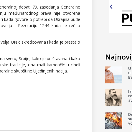
generalnoj debati 79. zasedanja Generalne
anju međunarodnog prava nije otvorena
eri kada govore o potrebi da Ukrajina bude
ovelju i Rezoluciju 1244 kada je reč o
elja UN diskreditovana i kada je prestalo
Najnovij
 svetu, Srbije, kako je uništavana i kako
rske tradicije, ona mali kamenčić u cipeli
U 
ralne skupštine Ujedinjenih nacija.
u 
B
I
ro
av
D
su
v