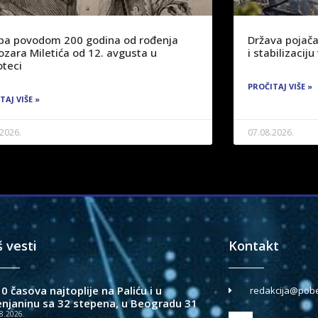
žba povodom 200 godina od rođenja
Država pojača
ozara Miletića od 12. avgusta u
i stabilizaci
oteci
PROČITAJ VIŠE »
TAJ VIŠE »
.2026.
07.08.2026.
š vesti
Kontakt
0 časova najtoplije na Paliću i u
redakcija@pobe
enjaninu sa 32 stepena, u Beogradu 31
8.2026.