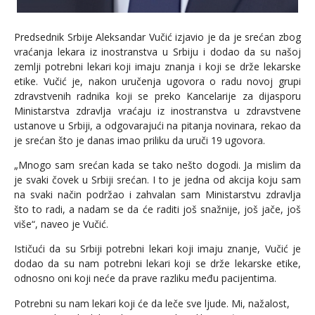
Predsednik Srbije Aleksandar Vučić izjavio je da je srećan zbog
vraćanja lekara iz inostranstva u Srbiju i dodao da su našoj
zemlji potrebni lekari koji imaju znanja i koji se drže lekarske
etike. Vučić je, nakon uručenja ugovora o radu novoj grupi
zdravstvenih radnika koji se preko Kancelarije za dijasporu
Ministarstva zdravlja vraćaju iz inostranstva u zdravstvene
ustanove u Srbiji, a odgovarajući na pitanja novinara, rekao da
je srećan što je danas imao priliku da uruči 19 ugovora.
„Mnogo sam srećan kada se tako nešto dogodi. Ja mislim da
je svaki čovek u Srbiji srećan. I to je jedna od akcija koju sam
na svaki način podržao i zahvalan sam Ministarstvu zdravlja
što to radi, a nadam se da će raditi još snažnije, još jače, još
više“, naveo je Vučić.
Ističući da su Srbiji potrebni lekari koji imaju znanje, Vučić je
dodao da su nam potrebni lekari koji se drže lekarske etike,
odnosno oni koji neće da prave razliku među pacijentima.
Potrebni su nam lekari koji će da leče sve ljude. Mi, nažalost,