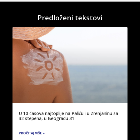
Predloženi tekstovi
U 10 časova najtoplije na Paliću i u Zrenjaninu sa
32 stepena, u Beogradu 31
PROČITAJ VIŠE »