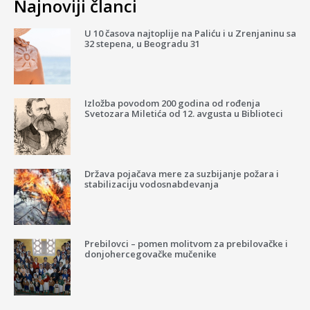
Najnoviji članci
U 10 časova najtoplije na Paliću i u Zrenjaninu sa
32 stepena, u Beogradu 31
Izložba povodom 200 godina od rođenja
Svetozara Miletića od 12. avgusta u Biblioteci
Država pojačava mere za suzbijanje požara i
stabilizaciju vodosnabdevanja
Prebilovci – pomen molitvom za prebilovačke i
donjohercegovačke mučenike