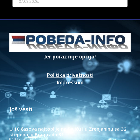
07.08.2026.
Jer poraz nije opcija!
Politika privatnosti
Impressum
Još vesti
U 10 časova najtoplije na Paliću i u Zrenjaninu sa 32
stepena, u Beogradu 31
07.08.2026.