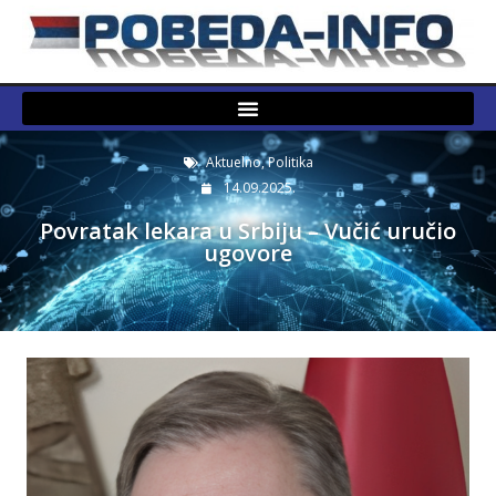
Aktuelno
,
Politika
14.09.2025.
Povratak lekara u Srbiju – Vučić uručio
ugovore