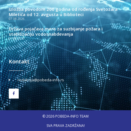
Izložba povodom 200 godina od rođenja Svetozara
Miletića od 12. avgusta u Biblioteci
07.08.2026.
Država pojačava mere za suzbijanje požara i
stabilizaciju vodosnabdevanja
07.08.2026.
Kontakt
redakcija@pobeda-info.rs
© 2026 POBEDA-INFO TEAM
SVA PRAVA ZADRŽANA!