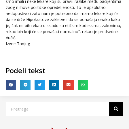
smo imali i neke lekare koji su pravili razlike među pacijentima
zbog njihove političke opredeljenosti. To je apsolutno
nedopustivo i zato nam je potrebno da imamo lekare koji će
da se drže Hipokratove zakletve i da se ponašaju onako kako
je, čak ne bih rekao u skladu sa etičkim kodeksima, zakonima,
rekao bih koji će se ponašati normalno“, rekao je predsednik
Vučić.
Izvor: Tanjug
Podeli tekst