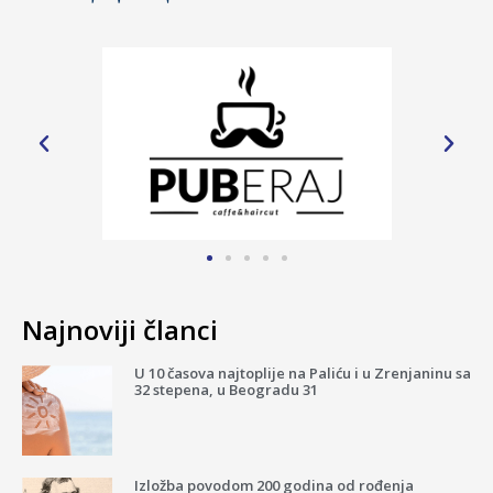
Najnoviji članci
U 10 časova najtoplije na Paliću i u Zrenjaninu sa
32 stepena, u Beogradu 31
Izložba povodom 200 godina od rođenja