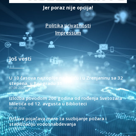
Jer poraz nije opcija!
Politika privatnosti
Impressum
Još vesti
U 10 časova najtoplije na Paliću i u Zrenjaninu sa 32
stepena, u Beogradu 31
07.08.2026.
Izložba povodom 200 godina od rođenja Svetozara
Miletića od 12. avgusta u Biblioteci
07.08.2026.
Država pojačava mere za suzbijanje požara i
stabilizaciju vodosnabdevanja
07.08.2026.