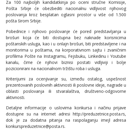
Za 100 najboljih kandidatkinja po oceni stručne Komisije,
Pošta Srbije će obezbediti nacionalnu vidljivost njihovog
poslovanja kroz besplatan oglasni prostor u više od 1.500
pošta širom Srbije.
Pobednice i njihovo poslovanje će pored predstavljanja u
brošuri koja će biti dostupna bez naknade korisnicima
poštanskih usluga, kao i u onlajn brošuri, biti predstavljene i na
monitorima u poštama, na korporativnom sajtu i zvaničnim
profilima Pošte na Instagramu, Fejsbuku, Linkedinu i Youtube
kanalu, čime će njihovi biznisi postati vidljiviji i bolje
pozicionirani na nacionalnom tržištu roba i usluga.
Kriterijumi za ocenjivanje su, između ostalog, uspešnost
prezentovanih poslovnih aktivnosti ili poslovne ideje, nagrade u
oblasti poslovanja ili stvaralaštva, društveno-odgovorne
aktivnosti.
Detaljne informacije o uslovima konkursa i načinu prijave
dostupne su na internet adresi http://preduzetnice.posta.rs,
dok je za dodatna pitanja na raspolaganju imejl adresa
konkurspreduzetnice@posta.rs.