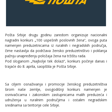
Pošta Srbije drugu godinu zaredom organizuje nacionalni
nagradni konkurs „100 uspešnih poslovnih žena“, ovoga puta
namenjen preduzetnicama iz ruralnih i negradskih područja,
čime nastavlja da podržava žensko preduzetništvo i poklanja
pažnju unapređenju položaja žena na tržištu rada.
Pod sloganom „Najbolje tek dolazi“, konkurs počinje danas i
trajaće do 8. aprila, saopštila je Pošta Srbije.
Sa ciljem osnaživanja i promocije ženskog preduzetništva
širom naše zemlje, ovogodišnji konkurs namenjen je
osnivačicama i zakonskim zastupnicama malih preduzeća i
udruženja u ruralnim područjima i ostalim negradskim
sredinama sa teritorije cele Srbije.