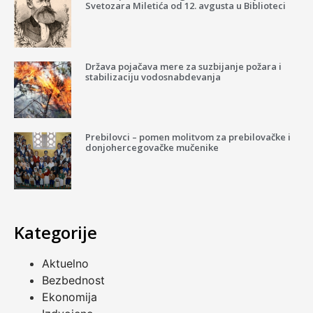
Svetozara Miletića od 12. avgusta u Biblioteci
Država pojačava mere za suzbijanje požara i
stabilizaciju vodosnabdevanja
Prebilovci – pomen molitvom za prebilovačke i
donjohercegovačke mučenike
Kategorije
Aktuelno
Bezbednost
Ekonomija