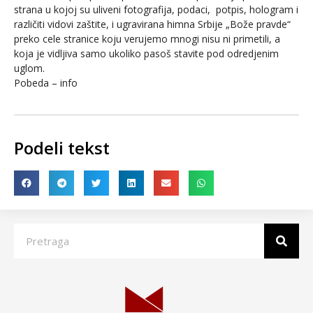
strana u kojoj su uliveni fotografija, podaci, potpis, hologram i
različiti vidovi zaštite, i ugravirana himna Srbije „Bože pravde“
preko cele stranice koju verujemo mnogi nisu ni primetili, a
koja je vidljiva samo ukoliko pasoš stavite pod odredjenim
uglom.
Pobeda – info
Podeli tekst