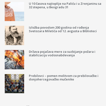
U 10 časova najtoplije na Paliću i u Zrenjaninu sa
32 stepena, u Beogradu 31
Izložba povodom 200 godina od rođenja
Svetozara Miletića od 12. avgusta u Biblioteci
Država pojačava mere za suzbijanje požara i
stabilizaciju vodosnabdevanja
Prebilovci – pomen molitvom za prebilovačke i
donjohercegovačke mučenike