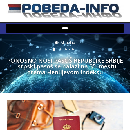
Aktuelno
02.07.2025.
PONOSNO NOSI PASOŠ REPUBLIKE SRBIJE
– srpski pasoš se nalazi na 35. mestu
prema Henlijevom indeksu