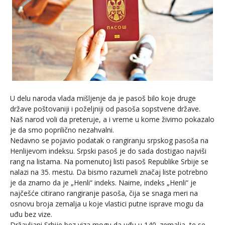
U delu naroda vlada mišljenje da je pasoš bilo koje druge
države poštovaniji i poželjniji od pasoša sopstvene države.
Naš narod voli da preteruje, a i vreme u kome živimo pokazalo
je da smo poprilično nezahvalni.
Nedavno se pojavio podatak o rangiranju srpskog pasoša na
Henlijevom indeksu. Srpski pasoš je do sada dostigao najviši
rang na listama. Na pomenutoj listi pasoš Republike Srbije se
nalazi na 35. mestu. Da bismo razumeli značaj liste potrebno
je da znamo da je „Henli“ indeks. Naime, indeks „Henli“ je
najčešće citirano rangiranje pasoša, čija se snaga meri na
osnovu broja zemalja u koje vlastici putne isprave mogu da
uđu bez vize.
Državljani Srbije bez viza mogu da uđu u 140. zemalja, te se