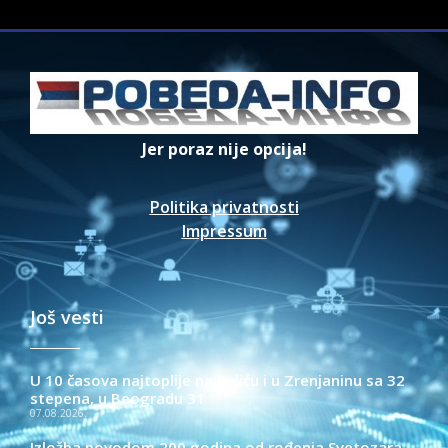
Jer poraz nije opcija!
Politika privatnosti
Impressum
Još vesti
U 10 časova najtoplije na Paliću i u Zrenjaninu sa 32
stepena, u Beogradu 31
07.08.2026.
Izložba povodom 200 godina od rođenja Svetozara