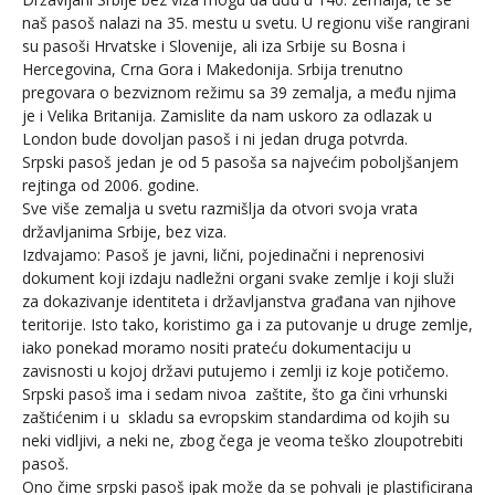
naš pasoš nalazi na 35. mestu u svetu. U regionu više rangirani
su pasoši Hrvatske i Slovenije, ali iza Srbije su Bosna i
Hercegovina, Crna Gora i Makedonija. Srbija trenutno
pregovara o bezviznom režimu sa 39 zemalja, a među njima
je i Velika Britanija. Zamislite da nam uskoro za odlazak u
London bude dovoljan pasoš i ni jedan druga potvrda.
Srpski pasoš jedan je od 5 pasoša sa najvećim poboljšanjem
rejtinga od 2006. godine.
Sve više zemalja u svetu razmišlja da otvori svoja vrata
državljanima Srbije, bez viza.
Izdvajamo: Pasoš je javni, lični, pojedinačni i neprenosivi
dokument koji izdaju nadležni organi svake zemlje i koji služi
za dokazivanje identiteta i državljanstva građana van njihove
teritorije. Isto tako, koristimo ga i za putovanje u druge zemlje,
iako ponekad moramo nositi prateću dokumentaciju u
zavisnosti u kojoj državi putujemo i zemlji iz koje potičemo.
Srpski pasoš ima i sedam nivoa zaštite, što ga čini vrhunski
zaštićenim i u skladu sa evropskim standardima od kojih su
neki vidljivi, a neki ne, zbog čega je veoma teško zloupotrebiti
pasoš.
Ono čime srpski pasoš ipak može da se pohvali je plastificirana