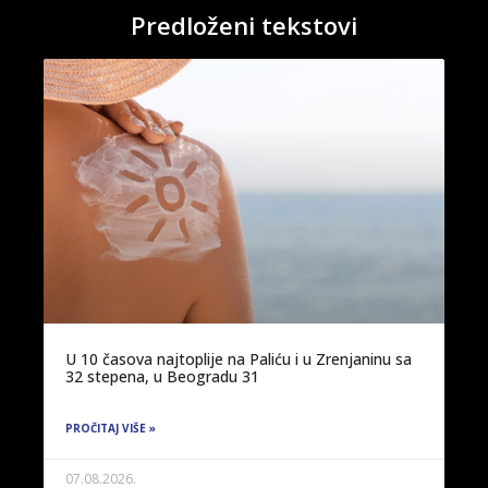
Predloženi tekstovi
U 10 časova najtoplije na Paliću i u Zrenjaninu sa
32 stepena, u Beogradu 31
PROČITAJ VIŠE »
07.08.2026.