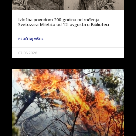
Izložba povodom 200 godina od rođenja
Svetozara Miletića od 12. avgusta u Biblioteci
PROČITAJ VIŠE »
07.08.2026.