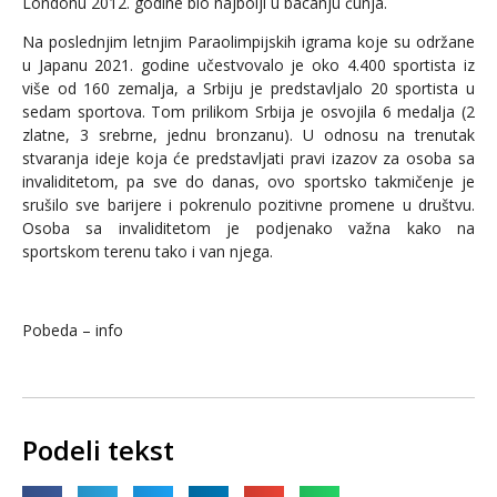
Londonu 2012. godine bio najbolji u bacanju čunja.
Na poslednjim letnjim Paraolimpijskih igrama koje su održane
u Japanu 2021. godine učestvovalo je oko 4.400 sportista iz
više od 160 zemalja, a Srbiju je predstavljalo 20 sportista u
sedam sportova. Tom prilikom Srbija je osvojila 6 medalja (2
zlatne, 3 srebrne, jednu bronzanu). U odnosu na trenutak
stvaranja ideje koja će predstavljati pravi izazov za osoba sa
invaliditetom, pa sve do danas, ovo sportsko takmičenje je
srušilo sve barijere i pokrenulo pozitivne promene u društvu.
Osoba sa invaliditetom je podjenako važna kako na
sportskom terenu tako i van njega.
Pobeda – info
Podeli tekst