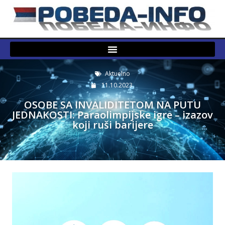
Aktuelno
11.10.2023.
OSOBE SA INVALIDITETOM NA PUTU
JEDNAKOSTI: Paraolimpijske igre – izazov
koji ruši barijere