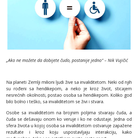
„Ako ne možete da dobijete čudo, postanije jedno“ – Nik Vujičić
Na planeti Zemlji milioni ljudi žive sa invaliditetom. Neki od njih
su rođeni sa hendikepom, a neko je kroz život, sticajem
nesrećnih okolnosti, postao osoba sa hendikepom. Koliko god
bilo bolno i teško, sa invaliditetom se živi i stvara.
Osobe sa invaliditetom na brojnim poljima stvaraju čuda, a
čuda se dešavaju onom ko veruje i ko ne odustaje. Jedna od
sfera života u kojoj osoba sa invaliditetom ostvaruje zapažene
rezultate i kroz koju uspostavljaju interakciju, kako