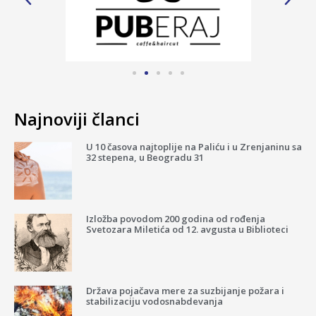
Najnoviji članci
U 10 časova najtoplije na Paliću i u Zrenjaninu sa
32 stepena, u Beogradu 31
Izložba povodom 200 godina od rođenja
Svetozara Miletića od 12. avgusta u Biblioteci
Država pojačava mere za suzbijanje požara i
stabilizaciju vodosnabdevanja