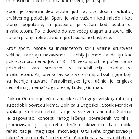
međusobno, tako i sa ostatkom sveta, jeste sport.
Sport je sastavni deo života ljudi različite dobi i različitog
društvenog položaja. Sport je vrlo važan i kod mlađe i kod
starije populacije, a posebno je važan kod osoba sa
invaliditetom. To je dovelo do sve većeg ulaganja u sport, bilo
da je u pitanju rekreativno ili profesionalno bavljenje.
Kroz sport, osobe sa invaliditetom stiču vitalne društvene
veštine, razvijaju nezavisnost i dobijaju moć da deluju kao
pokretači promena. Još u 18. i 19. veku sport je počeo da se
posmatra kao sredstvo za rehabilitaciju osoba sa
invaliditetom. Ali, prvi korak ka stvaranju sportskih igara koju
su kasnije nazvane Paraolimpijske igre, učinio je engleski
neurohirurg, nemačkog porekla, Ludvig Gutman.
Doktor Gutman je lečio ranjenike iz Drugog svetskog rata koji
su zadobili povredu kičme. Bolnica u Engleskoj, Stouk Mendevil
važila je za mesto rehabilitacije za sve veterane rata. Gutman
je zagovarao koncept ranog lečenja povređenih vojnika i
promovisao je upotrebu fizičkih aktivnosti kao oblika
rehabilitacije, integracije i motivacije. U tu svrhu organizovao je
takmičenje u streljaštvu između 16 pacijenata sa invaliditetom,