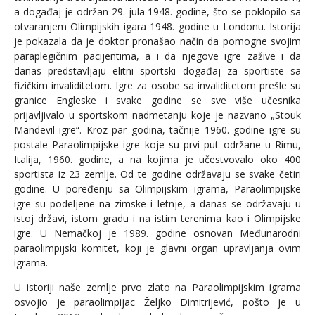
a događaj je održan 29. jula 1948. godine, što se poklopilo sa
otvaranjem Olimpijskih igara 1948. godine u Londonu. Istorija
je pokazala da je doktor pronašao način da pomogne svojim
paraplegičnim pacijentima, a i da njegove igre zažive i da
danas predstavljaju elitni sportski događaj za sportiste sa
fizičkim invaliditetom. Igre za osobe sa invaliditetom prešle su
granice Engleske i svake godine se sve više učesnika
prijavljivalo u sportskom nadmetanju koje je nazvano „Stouk
Mandevil igre“. Kroz par godina, tačnije 1960. godine igre su
postale Paraolimpijske igre koje su prvi put održane u Rimu,
Italija, 1960. godine, a na kojima je učestvovalo oko 400
sportista iz 23 zemlje. Od te godine održavaju se svake četiri
godine. U poređenju sa Olimpijskim igrama, Paraolimpijske
igre su podeljene na zimske i letnje, a danas se održavaju u
istoj državi, istom gradu i na istim terenima kao i Olimpijske
igre. U Nemačkoj je 1989. godine osnovan Međunarodni
paraolimpijski komitet, koji je glavni organ upravljanja ovim
igrama.
U istoriji naše zemlje prvo zlato na Paraolimpijskim igrama
osvojio je paraolimpijac Željko Dimitrijević, pošto je u