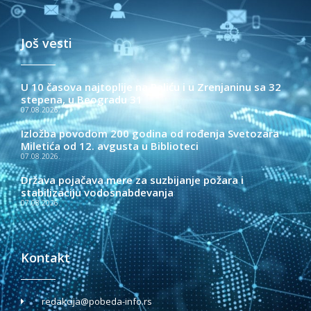
Još vesti
U 10 časova najtoplije na Paliću i u Zrenjaninu sa 32
stepena, u Beogradu 31
07.08.2026.
Izložba povodom 200 godina od rođenja Svetozara
Miletića od 12. avgusta u Biblioteci
07.08.2026.
Država pojačava mere za suzbijanje požara i
stabilizaciju vodosnabdevanja
07.08.2026.
Kontakt
redakcija@pobeda-info.rs