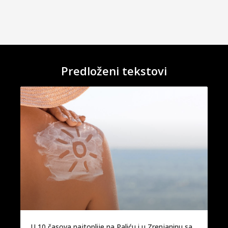
Predloženi tekstovi
U 10 časova najtoplije na Paliću i u Zrenjaninu sa