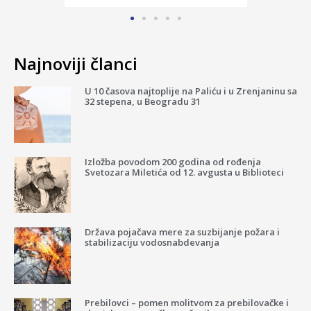
Najnoviji članci
U 10 časova najtoplije na Paliću i u Zrenjaninu sa
32 stepena, u Beogradu 31
Izložba povodom 200 godina od rođenja
Svetozara Miletića od 12. avgusta u Biblioteci
Država pojačava mere za suzbijanje požara i
stabilizaciju vodosnabdevanja
Prebilovci – pomen molitvom za prebilovačke i