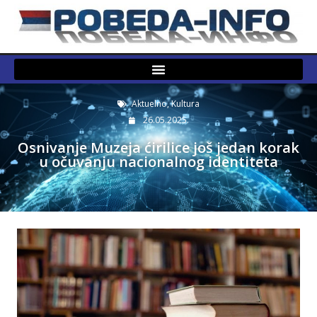
Aktuelno
,
Kultura
26.05.2025.
Osnivanje Muzeja ćirilice još jedan korak
u očuvanju nacionalnog identiteta