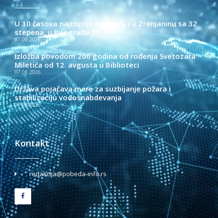
U 10 časova najtoplije na Paliću i u Zrenjaninu sa 32
stepena, u Beogradu 31
07.08.2026.
Izložba povodom 200 godina od rođenja Svetozara
Miletića od 12. avgusta u Biblioteci
07.08.2026.
Država pojačava mere za suzbijanje požara i
stabilizaciju vodosnabdevanja
07.08.2026.
Kontakt
redakcija@pobeda-info.rs