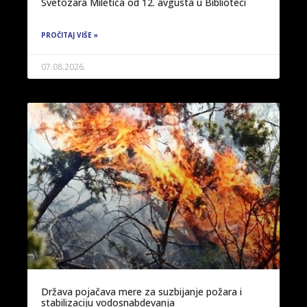
Svetozara Miletića od 12. avgusta u Biblioteci
PROČITAJ VIŠE »
07.08.2026.
Država pojačava mere za suzbijanje požara i
stabilizaciju vodosnabdevanja