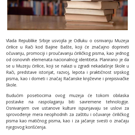
Vlada Republike Srbije usvojila je Odluku o osnivanju Muzeja
ćirilice u Rači kod Bajine Bašte, koji će značajno doprineti
očuvanju, promociji i proučavanju ćiriličkog pisma, kao jednog
od osnovnih elemenata nacionalnog identiteta. Planirano je da
se u Muzeju ćirilice, koji se nalazi u zgradi nekadašnje škole u
Rači, predstave istorijat, razvoj, lepota i praktičnost srpskog
pisma, kao i dometi i značaj Račanske književne i prepisivačke
škole.
Budućim posetiocima ovog muzeja će tokom obilaska
postavke na raspolaganju biti savremene tehnologije.
Osnivanjem ove ustanove kulture ispunjavaju se uslovi za
sprovođenje mera neophodnih za zaštitu i očuvanje ćiriličkog
pisma kao matičnog pisma, kao i za jačanje svesti o značaju
njegovog korišćenja.