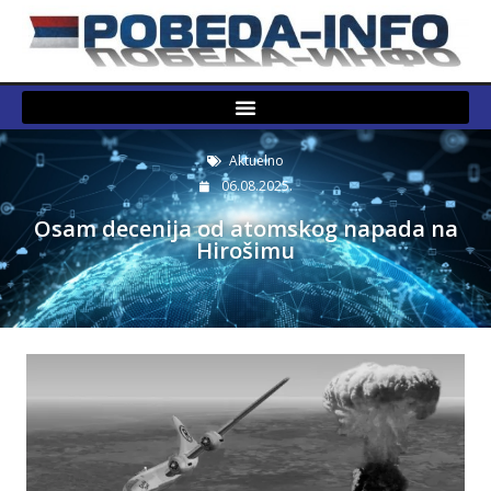
Aktuelno
06.08.2025.
Osam decenija od atomskog napada na
Hirošimu