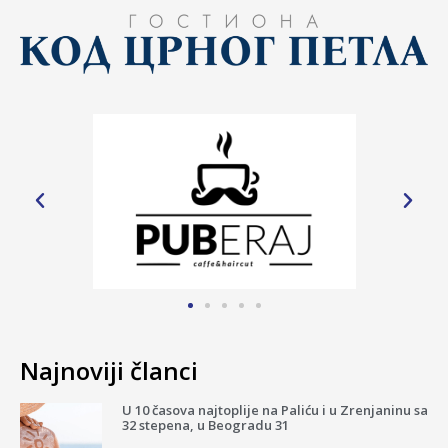
Najnoviji članci
U 10 časova najtoplije na Paliću i u Zrenjaninu sa
32 stepena, u Beogradu 31