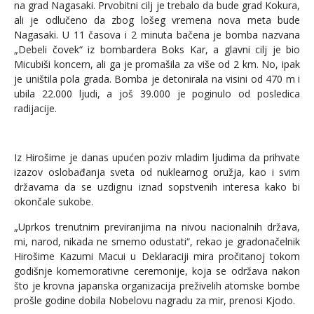
na grad Nagasaki. Prvobitni cilj je trebalo da bude grad Kokura,
ali je odlučeno da zbog lošeg vremena nova meta bude
Nagasaki. U 11 časova i 2 minuta bačena je bomba nazvana
„Debeli čovek“ iz bombardera Boks Kar, a glavni cilj je bio
Micubiši koncern, ali ga je promašila za više od 2 km. No, ipak
je uništila pola grada. Bomba je detonirala na visini od 470 m i
ubila 22.000 ljudi, a još 39.000 je poginulo od posledica
radijacije.
Iz Hirošime je danas upućen poziv mladim ljudima da prihvate
izazov oslobađanja sveta od nuklearnog oružja, kao i svim
državama da se uzdignu iznad sopstvenih interesa kako bi
okončale sukobe.
„Uprkos trenutnim previranjima na nivou nacionalnih država,
mi, narod, nikada ne smemo odustati“, rekao je gradonačelnik
Hirošime Kazumi Macui u Deklaraciji mira pročitanoj tokom
godišnje komemorativne ceremonije, koja se održava nakon
što je krovna japanska organizacija preživelih atomske bombe
prošle godine dobila Nobelovu nagradu za mir, prenosi Kjodo.