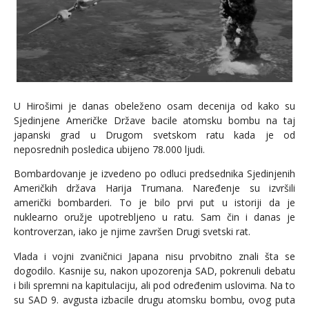
U Hirošimi je danas obeleženo osam decenija od kako su
Sjedinjene Američke Države bacile atomsku bombu na taj
japanski grad u Drugom svetskom ratu kada je od
neposrednih posledica ubijeno 78.000 ljudi.
Bombardovanje je izvedeno po odluci predsednika Sjedinjenih
Američkih država Harija Trumana. Naređenje su izvršili
američki bombarderi. To je bilo prvi put u istoriji da je
nuklearno oružje upotrebljeno u ratu. Sam čin i danas je
kontroverzan, iako je njime završen Drugi svetski rat.
Vlada i vojni zvaničnici Japana nisu prvobitno znali šta se
dogodilo. Kasnije su, nakon upozorenja SAD, pokrenuli debatu
i bili spremni na kapitulaciju, ali pod određenim uslovima. Na to
su SAD 9. avgusta izbacile drugu atomsku bombu, ovog puta