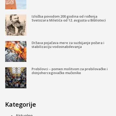
Izložba povodom 200 godina od rođenja
Svetozara Miletića od 12. avgusta u Biblioteci
Država pojačava mere za suzbijanje požara i
stabilizaciju vodosnabdevanja
Prebilovci – pomen molitvom za prebilovačke i
donjohercegovačke mučenike
Kategorije
Aktuelno