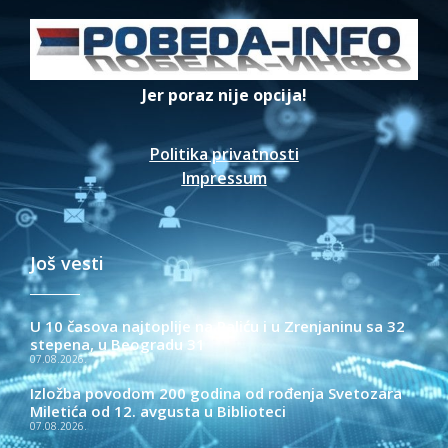
Jer poraz nije opcija!
Politika privatnosti
Impressum
Još vesti
U 10 časova najtoplije na Paliću i u Zrenjaninu sa 32
stepena, u Beogradu 31
07.08.2026.
Izložba povodom 200 godina od rođenja Svetozara
Miletića od 12. avgusta u Biblioteci
07.08.2026.