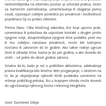
neistomišljenika na internetu postao je učestala praksa, često
sa namerom zastrašivanja, uznemiravanja ili izlaganja javnoj
osudi, izazivajući ozbiljne posledice po privatnost i bezbednost
pojedinaca čiji su podaci otkriveni.
Prema članu 138a Krivičnog zakonika, lice koje uporno prati,
uznemirava ili pokušava da uspostavi kontakt s drugim protiv
njegove volje, zloupotrebljava njegove lične podatke, preti mu
ili mu ozbiljno narušava privatnost, može biti kažnjeno
novčano ili zatvorom do tri godine. Ako takve radnje ugroze
život ili zdravlje žrtve, kazna je do pet godina, a ako dovedu do
smrti – od jedne do deset godina zatvora.
Smatra da bi, kada je reč o političkim aktivistima, adekvatnija
pravna kvalifikacija bilo krivično delo proganjanje, s obzirom na
to da je objavljivanje njihovih ličnih podataka usmereno na
vršenje političkog pritiska, što u krajnjem ishodu može dovesti
do ugrožavanja njihovog života i telesnog integriteta.
Izvor: Euronews Srbija