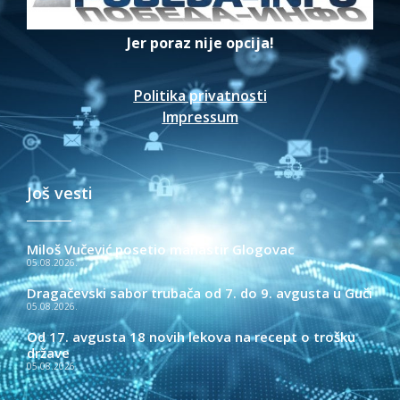
Jer poraz nije opcija!
Politika privatnosti
Impressum
Još vesti
Miloš Vučević posetio manastir Glogovac
05.08.2026.
Dragačevski sabor trubača od 7. do 9. avgusta u Guči
05.08.2026.
Od 17. avgusta 18 novih lekova na recept o trošku
države
05.08.2026.