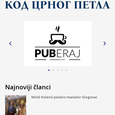
Najnoviji članci
Miloš Vučević posetio manastir Glogovac