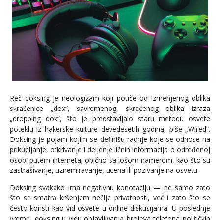
Reč doksing je neologizam koji potiče od izmenjenog oblika
skraćenice „dox“, savremenog, skraćenog oblika izraza
„dropping dox“, što je predstavljalo staru metodu osvete
poteklu iz hakerske kulture devedesetih godina, piše „Wired“.
Doksing je pojam kojim se definišu radnje koje se odnose na
prikupljanje, otkrivanje i deljenje ličnih informacija o određenoj
osobi putem interneta, obično sa lošom namerom, kao što su
zastrašivanje, uznemiravanje, ucena ili pozivanje na osvetu.
Doksing svakako ima negativnu konotaciju — ne samo zato
što se smatra kršenjem nečije privatnosti, već i zato što se
često koristi kao vid osvete u online diskusijama. U poslednje
vreme, doksing u vidu objavljivanja brojeva telefona političkih