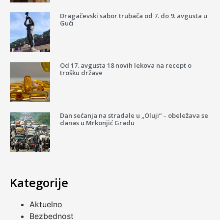
Dragačevski sabor trubača od 7. do 9. avgusta u
Guči
Od 17. avgusta 18 novih lekova na recept o
trošku države
Dan sećanja na stradale u „Oluji“ – obeležava se
danas u Mrkonjić Gradu
Kategorije
Aktuelno
Bezbednost