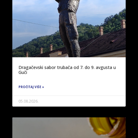
Dragačevski sabor trubača od 7. do 9. avgusta u
Guči
PROČITAJ VIŠE »
05.08.2026.