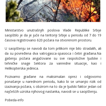
Ministarstvo unutrašnjih poslova Vlade Republike Srbije
saopštilo je da je juče na teritoriji Srbije u periodu od 7 do 19
časova registrovano 620 požara na otvorenom prostoru.
U saopštenju se navodi da tom prilikom nije bilo stradalih, ali
da su povređena dva vatrogasca-spasioca i četiri građana.Na
gašenju požara angažovane su sve raspoložive ljudske i
tehničke snage Sektora za vanredne situacije, kao i
Helikopterska jedinica.
Pozivamo građane na maksimalan oprez i odgovorno
ponašanje u narednom periodu, kako bi se umanjio rizik od
izazivanja požara, s obzirom na to da je ljudski faktor jedan od
najčešćih uzroka njihovog nastanka, navodi se u saopštenju.
Pobeda-info