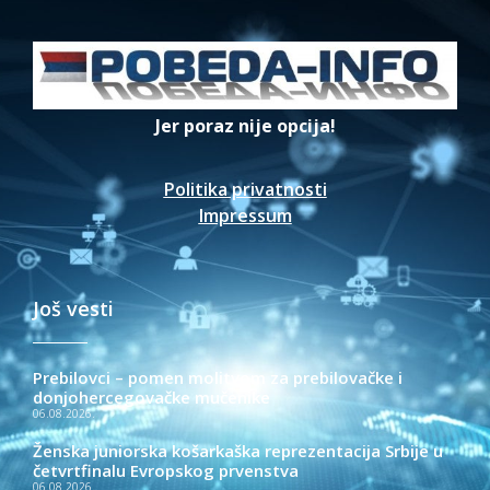
Jer poraz nije opcija!
Politika privatnosti
Impressum
Još vesti
Prebilovci – pomen molitvom za prebilovačke i
donjohercegovačke mučenike
06.08.2026.
Ženska juniorska košarkaška reprezentacija Srbije u
četvrtfinalu Evropskog prvenstva
06.08.2026.