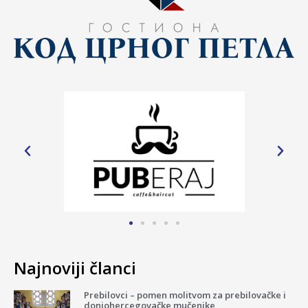
Najnoviji članci
Prebilovci – pomen molitvom za prebilovačke i
donjohercegovačke mučenike