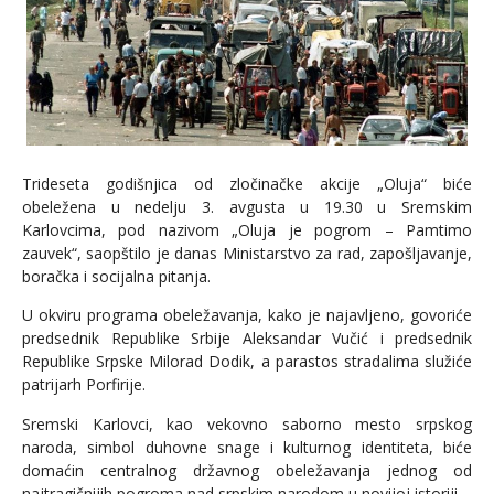
Trideseta godišnjica od zločinačke akcije „Oluja“ biće
obeležena u nedelju 3. avgusta u 19.30 u Sremskim
Karlovcima, pod nazivom „Oluja je pogrom – Pamtimo
zauvek“, saopštilo je danas Ministarstvo za rad, zapošljavanje,
boračka i socijalna pitanja.
U okviru programa obeležavanja, kako je najavljeno, govoriće
predsednik Republike Srbije Aleksandar Vučić i predsednik
Republike Srpske Milorad Dodik, a parastos stradalima služiće
patrijarh Porfirije.
Sremski Karlovci, kao vekovno saborno mesto srpskog
naroda, simbol duhovne snage i kulturnog identiteta, biće
domaćin centralnog državnog obeležavanja jednog od
najtragičnijih pogroma nad srpskim narodom u novijoj istoriji.