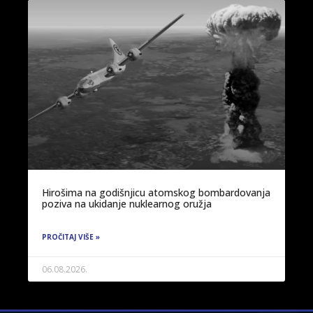
Hirošima na godišnjicu atomskog bombardovanja
poziva na ukidanje nuklearnog oružja
PROČITAJ VIŠE »
06.08.2026.