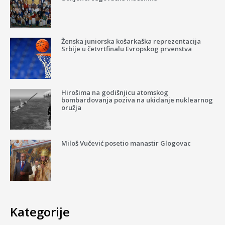
Ženska juniorska košarkaška reprezentacija
Srbije u četvrtfinalu Evropskog prvenstva
Hirošima na godišnjicu atomskog
bombardovanja poziva na ukidanje nuklearnog
oružja
Miloš Vučević posetio manastir Glogovac
Kategorije