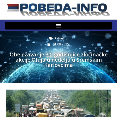
Aktuelno
01.08.2025.
Obeležavanje 30. godišnjice zločinačke
akcije Oluja u nedelju u Sremskim
Karlovcima