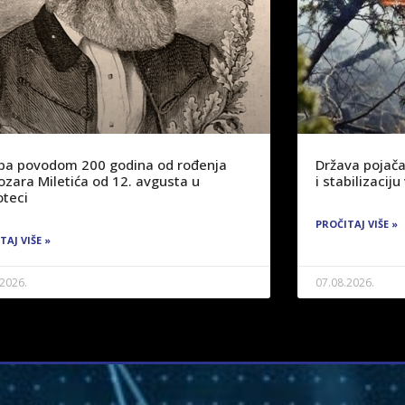
žba povodom 200 godina od rođenja
Država pojača
ozara Miletića od 12. avgusta u
i stabilizaci
oteci
PROČITAJ VIŠE »
TAJ VIŠE »
.2026.
07.08.2026.