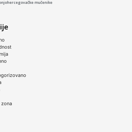
onjohercegovačke mučenike
ije
no
dnost
mija
eno
a
egorizovano
a
n
 zona