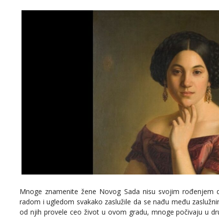
Mnoge znamenite žene Novog Sada nisu svojim rođenjem do
radom i ugledom svakako zaslužile da se nađu među zaslužn
od njih provele ceo život u ovom gradu, mnoge počivaju u d