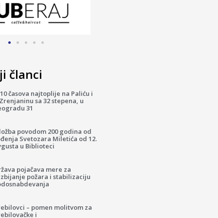
i članci
10 časova najtoplije na Paliću i
Zrenjaninu sa 32 stepena, u
eogradu 31
zložba povodom 200 godina od
đenja Svetozara Miletića od 12.
gusta u Biblioteci
ržava pojačava mere za
zbijanje požara i stabilizaciju
odosnabdevanja
rebilovci – pomen molitvom za
ebilovačke i