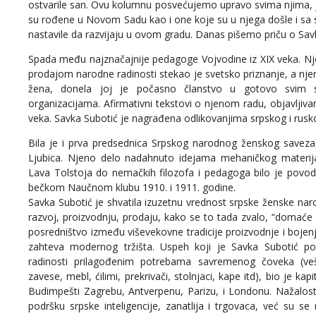
ostvarile san. Ovu kolumnu posvećujemo upravo svima njima, 
su rođene u Novom Sadu kao i one koje su u njega došle i sa 
nastavile da razvijaju u ovom gradu. Danas pišemo priču o Savk
Spada među najznačajnije pedagoge Vojvodine iz XIX veka. Nje
prodajom narodne radinosti stekao je svetsko priznanje, a nj
žena, donela joj je počasno članstvo u gotovo svim 
organizacijama. Afirmativni tekstovi o njenom radu, objavlji
veka. Savka Subotić je nagrađena odlikovanjima srpskog i rusk
Bila je i prva predsednica Srpskog narodnog ženskog saveza, 
Ljubica. Njeno delo nadahnuto idejama mehaničkog materija
Lava Tolstoja do nemačkih filozofa i pedagoga bilo je povod 
bečkom Naučnom klubu 1910. i 1911. godine.
Savka Subotić je shvatila izuzetnu vrednost srpske ženske naro
razvoj, proizvodnju, prodaju, kako se to tada zvalo, “domaće i
posredništvo između viševekovne tradicije proizvodnje i bojenja
zahteva modernog tržišta. Uspeh koji je Savka Subotić pos
radinosti prilagođenim potrebama savremenog čoveka (veš, 
zavese, mebl, ćilimi, prekrivači, stolnjaci, kape itd), bio je
Budimpešti Zagrebu, Antverpenu, Parizu, i Londonu. Nažalos
podršku srpske inteligencije, zanatlija i trgovaca, već su se