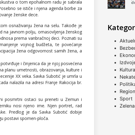
a iskustva o tom epohalnom radu je sabrala
d
Posebno se ističe i njena agenda borbe za
zovanje ženske dece.
Kategor
kom osnaživanju žena na selu. Takođe je
rad na javnom polju, omasovljenja ženskog
odnosa prema vanbračnoj deci. Poznati su
Aktuel
za smanjenje vojnog budžeta, te povećanje
Bezbe
ancipacija žena odgovornost samih žena, a
Ekono
Izdvoj
otvrđuje i činjenica da je njoj posvećena
Kultur
a planu umetnosti, obrazovanja, kulture i
cenije XX veka. Savka Subotić je umrla u
Nekat
da nalazila na adresi Franje Rakocija br.
Politik
Regio
Sport
ni posmrtni ostaci su preneti u Zemun i
Zelena
erniku nosi njeno ime. Njen portret, rad
e. Predlog je da Savka Subotić dobije
gu postavi spomen-ploča.