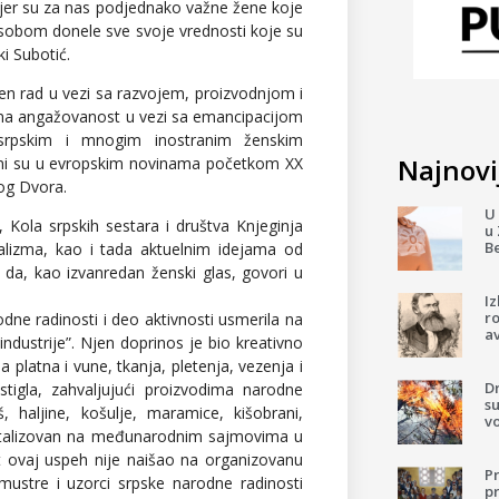
jer su za nas podjednako važne žene koje
sobom donele sve svoje vrednosti koje su
i Subotić.
n rad u vezi sa razvojem, proizvodnjom i
ena angažovanost u vezi sa emancipacijom
srpskim i mnogim inostranim ženskim
Najnovij
vani su u evropskim novinama početkom XX
og Dvora.
U 
Kola srpskih sestara i društva Knjeginja
u 
B
lizma, kao i tada aktuelnim idejama od
da, kao izvanredan ženski glas, govori u
I
ro
dne radinosti i deo aktivnosti usmerila na
av
ndustrije”. Njen doprinos je bio kreativno
 platna i vune, tkanja, pletenja, vezenja i
D
tigla, zahvaljujući proizvodima narodne
su
haljine, košulje, maramice, kišobrani,
v
 kapitalizovan na međunarodnim sajmovima u
t ovaj uspeh nije naišao na organizovanu
P
 mustre i uzorci srpske narodne radinosti
pr