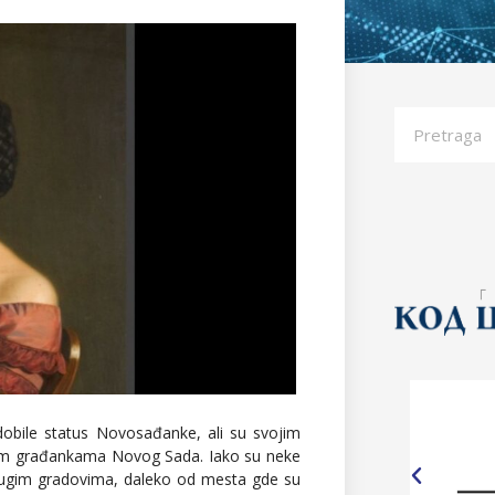
bile status Novosađanke, ali su svojim
im građankama Novog Sada. Iako su neke
rugim gradovima, daleko od mesta gde su