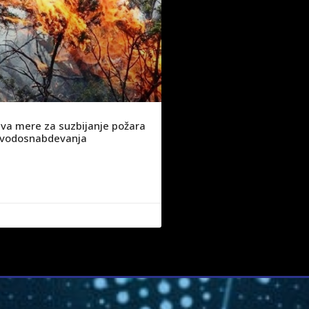
va mere za suzbijanje požara
ju vodosnabdevanja