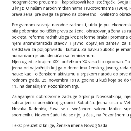
neograničeno preuzimali i kapitalizovali kao istočnjački. Svoj
u knjizi O našim narodnim tkaninama i rukotvorinama (1904). 
prava žena, pre svega za pravo na obavezno i kvalitetno obra
Programom razvoja narodne radinosti, utrla je put ekonoms
bila pobornica političkih prava za žene, obrazovanja žena za 
pokreta, reforme radnih uloga kroz reforme braka i promena 
njeni antimilitaristički stavovi i javno objavljeni zahtevi 
sredstava za poljoprivredu i kulturu. Za Savku Subotić je em
humanizam je bio identičan sa feminizmom.
Njen ugled je krajem XIX i početkom XX veka bio ogroman. To p
jedna od najvažnijih knjiga o dometima ženskog javnog rada n
nauke kao i o ženskom aktivizmu u srpskom narodu do prve de
rodnom gradu, 25. novembra 1918. godine u kući koja se do ta
11., na današnjem Pozorišnom trgu.
Zalaganjem dobrotvorne zadruge Srpkinja Novosatkinja, nje
sahranjeni u porodičnoj grobnici Subotića. Jedna ulica u Vet
Novaka Radonića, čuva se u svečanom salonu Matice srpsk
spomenik u Novom Sadu i da se njoj u čast, na Pozorišnom tr
Tekst preuzet iz knjige, Ženska imena Novog Sada