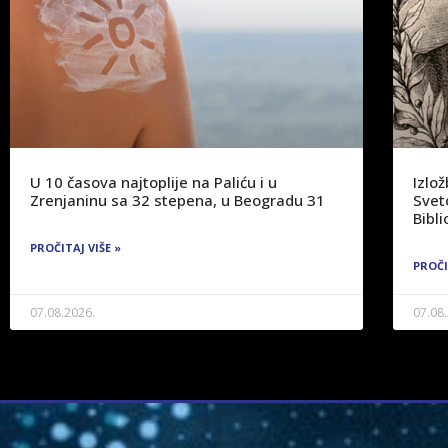
U 10 časova najtoplije na Paliću i u
Izlo
Zrenjaninu sa 32 stepena, u Beogradu 31
Svet
Bibli
PROČITAJ VIŠE »
PROČI
07.08.2026.
07.08