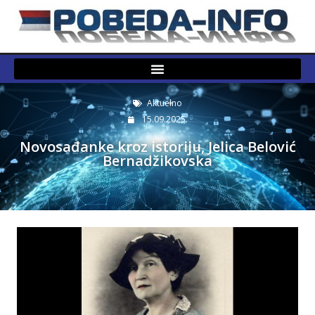
Aktuelno
15.09.2025.
Novosađanke kroz istoriju, Jelica Belović
Bernadžikovska