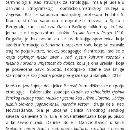
terminologija. Kao stručnjak za etnologiju, imala je udela u
osnivanju Etnografskog i obrtničko-umetničkog muzeja u
Zagrebu. Bila je saradnica austrijskog profesora Fridriha S.
Krausa, stručna saradnica etnografskih muzeja u Splitu i
Beogradu, kao i počasna članica Bečkog folklornog društva.
Jedna je od organizatorki izložbe
Srpska žena u Pragu
1910.
Događaj je bio povod da se uradi knjiga-spomenica koja
sadrži informacije o ženama u srpskom rodu koje su ostavile
trag na polju kulture, nauke, pedagogije, filantropije. Radi se o
knjizi
Srpkinja: njezin život i rad, njezin kulturni razvitak i
njezina narodna umjetnost do danas
, koju je ona uredila i koja
je posvećena Savki Subotić. Fototipsko izdanje ove knjige
štampano je sto godina posle prvog izdanja u Banjaluci 2013.
Među najznačajnija dela Jelice Belović Bernadžikovske na polju
etnologije i folkloristike spadaju:
Građa za tehnološki rječnik
ženskog ručnog rada, Muzika i pesma kod Južnih Slovena, Običaji
Južnih Slovena, Jugoslovenski narodni vezovi
i druga dela. Kao
Novosađanka, bila je uticajna članica Narodnog ženskog
saveza Kraljevine SHS. Bila je prva intelektualka koja je, pišući
o književnom radu Darinke Bulje i Danice Bandić u knjizi
Srpkinja: njezin život i rad, njezin kulturni razvitak i njezina