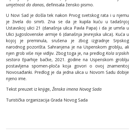
umjetnost do danas
, definisala žensko pismo.
U Novi Sad je došla tek nakon Prvog svetskog rata i u njemu
je živela do smrti. Zna se da je kupila kuću u tadašnjoj
Ustavskoj ulici 21 (današnja ulica Pavla Papa) i da je umrla u
Ulici Jugoslovenske armije 6 (današnja Jevrejska ulica). Kuća u
kojoj je preminula, srušena je zbog izgradnje Srpskog
narodnog pozorišta. Sahranjena je na Uspenskom groblju, ali
njen grob više nije vidljiv. Zbog toga je, na predlog
Kola srpskih
sestara
Eparhije bačke, 2021. godine na Uspenskom groblju
postavljena spomen-ploča koja govori o ovoj znamenitoj
Novosađanki. Predlog je da jedna ulica u Novom Sadu dobije
njeno ime.
Tekst preuzet iz knjige,
Ženska imena Novog Sada
Turistička organizacija Grada Novog Sada