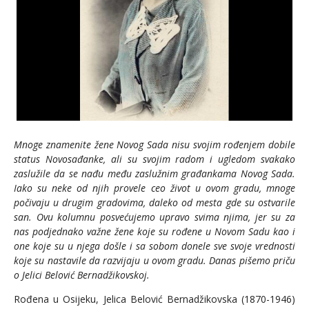
Mnoge znamenite žene Novog Sada nisu svojim rođenjem dobile
status Novosađanke, ali su svojim radom i ugledom svakako
zaslužile da se nađu među zaslužnim građankama Novog Sada.
Iako su neke od njih provele ceo život u ovom gradu, mnoge
počivaju u drugim gradovima, daleko od mesta gde su ostvarile
san. Ovu kolumnu posvećujemo upravo svima njima, jer su za
nas podjednako važne žene koje su rođene u Novom Sadu kao i
one koje su u njega došle i sa sobom donele sve svoje vrednosti
koje su nastavile da razvijaju u ovom gradu. Danas pišemo priču
o Jelici Belović Bernadžikovskoj.
Rođena u Osijeku, Jelica Belović Bernadžikovska (1870-1946)