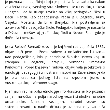
je poznata pedagoškinja koja je postala Novosađanka nakon
završetka Prvog svetskog rata. Školovala se u Osijeku, Đakovu
i Zagrebu, da bi studije završila na Višoj pedagoškoj školi u
Beču i Parizu. Kao pedagoškinja, radila je u Zagrebu, Rumi,
Osijeku, Mostaru, da bi u Banjaluci bila postavljena za
upravnicu Više devojačke škole. Pedagošku karijeru je nastavila
u Državnoj mešovitoj građanskoj školi u Novom Sadu gde je
dočekala i penziju.
Jelica Belović Bernadžikovska je književni rad započela 1885.,
objavljujući prve književne radove u omladinskim listovima.
Kao pedagoškinja, bila je saradnica školskih listova koji su
štampani u Zagrebu, Sarajevu, Somboru, Sremskim
Karlovcima. Pored književnih radova, objavljivala je tekstove o
etnologiji, pedagogiji i u inostranim listovima. Zabeleženo je da
je bila urednica jednog lista na srpskom jeziku u
Austrougarskoj –
Narodna snaga
.
Njen javni rad na polju etnologije i folkloristike je bio poznat i
cenjen, naročito na polju narodnog veza i simbolike narodne
ornamentike. Njenom zaslugom, narodni vezovi su
sistematizovani i u naučni diskurs je uvedena odgovarajuća