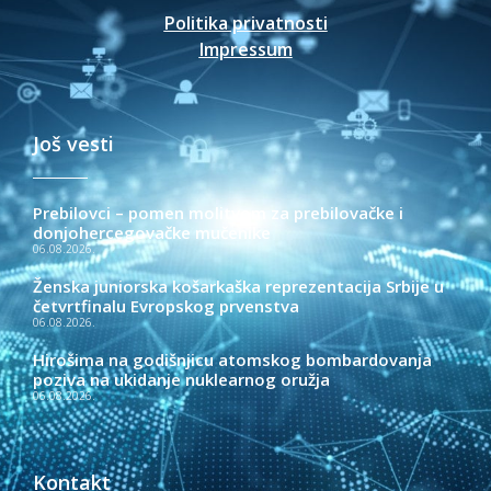
Politika privatnosti
Impressum
Još vesti
Prebilovci – pomen molitvom za prebilovačke i
donjohercegovačke mučenike
06.08.2026.
Ženska juniorska košarkaška reprezentacija Srbije u
četvrtfinalu Evropskog prvenstva
06.08.2026.
Hirošima na godišnjicu atomskog bombardovanja
poziva na ukidanje nuklearnog oružja
06.08.2026.
Kontakt