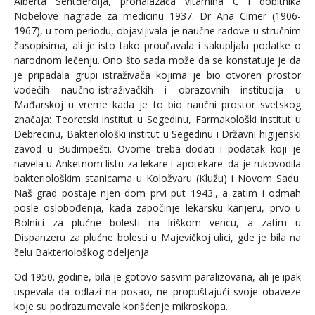
Alberta Sentđerđija, pronalazača vitamina C i dobitnika
Nobelove nagrade za medicinu 1937. Dr Ana Cimer (1906-
1967), u tom periodu, objavljivala je naučne radove u stručnim
časopisima, ali je isto tako proučavala i sakupljala podatke o
narodnom lečenju. Ono što sada može da se konstatuje je da
je pripadala grupi istraživača kojima je bio otvoren prostor
vodećih naučno-istraživačkih i obrazovnih institucija u
Mađarskoj u vreme kada je to bio naučni prostor svetskog
značaja: Teoretski institut u Segedinu, Farmakološki institut u
Debrecinu, Bakteriološki institut u Segedinu i Državni higijenski
zavod u Budimpešti. Ovome treba dodati i podatak koji je
navela u Anketnom listu za lekare i apotekare: da je rukovodila
bakteriološkim stanicama u Koložvaru (Klužu) i Novom Sadu.
Naš grad postaje njen dom prvi put 1943., a zatim i odmah
posle oslobođenja, kada započinje lekarsku karijeru, prvo u
Bolnici za plućne bolesti na Iriškom vencu, a zatim u
Dispanzeru za plućne bolesti u Majevičkoj ulici, gde je bila na
čelu Bakteriološkog odeljenja.
Od 1950. godine, bila je gotovo sasvim paralizovana, ali je ipak
uspevala da odlazi na posao, ne propuštajući svoje obaveze
koje su podrazumevale korišćenje mikroskopa.