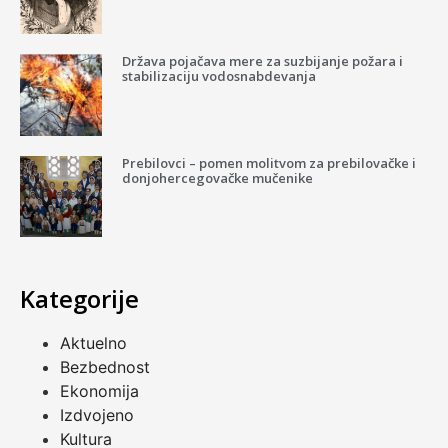
Država pojačava mere za suzbijanje požara i
stabilizaciju vodosnabdevanja
Prebilovci – pomen molitvom za prebilovačke i
donjohercegovačke mučenike
Kategorije
Aktuelno
Bezbednost
Ekonomija
Izdvojeno
Kultura