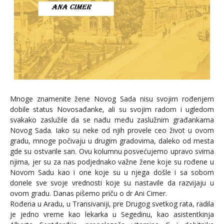
Mnoge znamenite žene Novog Sada nisu svojim rođenjem
dobile status Novosađanke, ali su svojim radom i ugledom
svakako zaslužile da se nađu među zaslužnim građankama
Novog Sada. Iako su neke od njih provele ceo život u ovom
gradu, mnoge počivaju u drugim gradovima, daleko od mesta
gde su ostvarile san. Ovu kolumnu posvećujemo upravo svima
njima, jer su za nas podjednako važne žene koje su rođene u
Novom Sadu kao i one koje su u njega došle i sa sobom
donele sve svoje vrednosti koje su nastavile da razvijaju u
ovom gradu. Danas pišemo priču o dr Ani Cimer.
Rođena u Aradu, u Transivaniji, pre Drugog svetkog rata, radila
je jedno vreme kao lekarka u Segedinu, kao asistentkinja