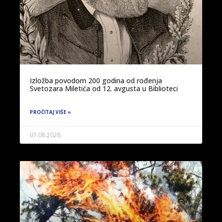
Izložba povodom 200 godina od rođenja
Svetozara Miletića od 12. avgusta u Biblioteci
PROČITAJ VIŠE »
07.08.2026.