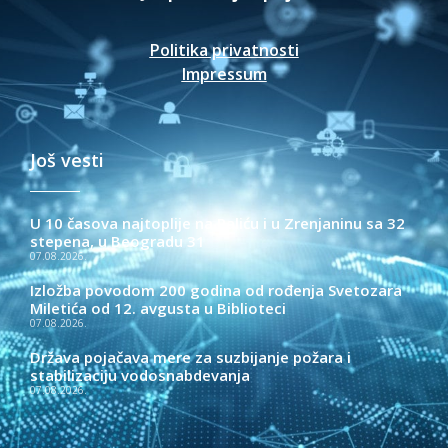
Politika privatnosti
Impressum
Još vesti
U 10 časova najtoplije na Paliću i u Zrenjaninu sa 32
stepena, u Beogradu 31
07.08.2026.
Izložba povodom 200 godina od rođenja Svetozara
Miletića od 12. avgusta u Biblioteci
07.08.2026.
Država pojačava mere za suzbijanje požara i
stabilizaciju vodosnabdevanja
07.08.2026.