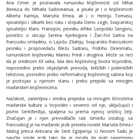
Ana Cimer je poznavala rumunsku književnost od Mihai
Beniuca do Mihaila Sadoveanua, a pisala je i o književnosti
Alberta Kamija, Marsela Emea, ali i o Henriju Tomasu,
spisateljici i slikarki bez ruku i stopala Denis Legri, švajcarskoj
spisateljici Klaris Fransijon, pesniku Afrike Leopoldu Sengoru,
ponešto o uticaju Serena Kjerkegora i Žan-Pol Sartra na
francusku omladinu, o Lajošu Zilahiju, švajcarsko-francuskom
pesniku i propovedaču Blezu Sadraru, Fridrihu Direnmatu,
rumunskom književniku Marinu Predi i drugima. Može se reći
da je sredinom XX veka, bila deo književnog života Vojvodine,
neposredno preko objavljenih prevoda, kritičkih i polemičkih
tekstova, posredno preko neformalnog književnog salona koji
je postojao u njenom stanu i preko prepiski sa mnogim
mađarskim književnicima.
Nažalost, zanimljiva i vredna prepiska sa mnogim ličnostima
mađarske kulture u Vojvodini i severno od nje, uključujući i
pismo Sentđerđija, spaljena su prema njenoj izričitoj želji.
Značajan je i njen prevodilački rad. Između ostalog, sa
francuskog je na mađarski jezik prevela novele Marsela Emea i
Malog princa Antoana de Sent Egziperija. U Novom Sadu je
naučila srpski jezik tako da je mogla da prati savremenu