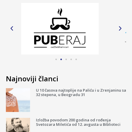
Najnoviji članci
U 10 časova najtoplije na Paliću i u Zrenjaninu sa
32 stepena, u Beogradu 31
Izložba povodom 200 godina od rođenja
Svetozara Miletića od 12. avgusta u Biblioteci