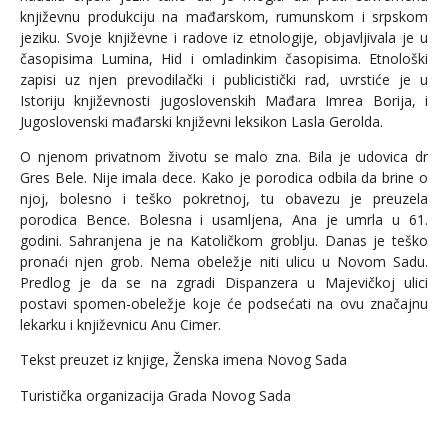
književnu produkciju na mađarskom, rumunskom i srpskom
jeziku. Svoje književne i radove iz etnologije, objavljivala je u
časopisima Lumina, Hid i omladinkim časopisima. Etnološki
zapisi uz njen prevodilački i publicistički rad, uvrstiće je u
Istoriju književnosti jugoslovenskih Mađara Imrea Borija, i
Jugoslovenski mađarski književni leksikon Lasla Gerolda.
O njenom privatnom životu se malo zna. Bila je udovica dr
Gres Bele. Nije imala dece. Kako je porodica odbila da brine o
njoj, bolesno i teško pokretnoj, tu obavezu je preuzela
porodica Bence. Bolesna i usamljena, Ana je umrla u 61.
godini. Sahranjena je na Katoličkom groblju. Danas je teško
pronaći njen grob. Nema obeležje niti ulicu u Novom Sadu.
Predlog je da se na zgradi Dispanzera u Majevičkoj ulici
postavi spomen-obeležje koje će podsećati na ovu značajnu
lekarku i književnicu Anu Cimer.
Tekst preuzet iz knjige, Ženska imena Novog Sada
Turistička organizacija Grada Novog Sada