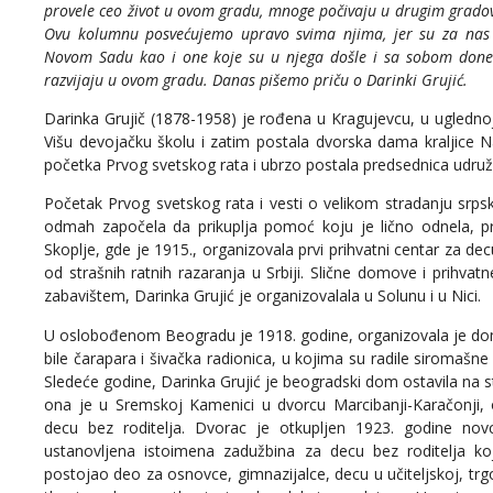
provele ceo život u ovom gradu, mnoge počivaju u drugim gradov
Ovu kolumnu posvećujemo upravo svima njima, jer su za nas
Novom Sadu kao i one koje su u njega došle i sa sobom donele
razvijaju u ovom gradu. Danas pišemo priču o Darinki Grujić.
Darinka Grujič (1878-1958) je rođena u Kragujevcu, u uglednoj
Višu devojačku školu i zatim postala dvorska dama kraljice Na
početka Prvog svetskog rata i ubrzo postala predsednica udru
Početak Prvog svetskog rata i vesti o velikom stradanju srpsk
odmah započela da prikuplja pomoć koju je lično odnela, prv
Skoplje, gde je 1915., organizovala prvi prihvatni centar za de
od strašnih ratnih razaranja u Srbiji. Slične domove i prihvatn
zabavištem, Darinka Grujić je organizovalala u Solunu i u Nici.
U oslobođenom Beogradu je 1918. godine, organizovala je dom 
bile čarapara i šivačka radionica, u kojima su radile siromašne 
Sledeće godine, Darinka Grujić je beogradski dom ostavila na
ona je u Sremskoj Kamenici u dvorcu Marcibanji-Karačonji,
decu bez roditelja. Dvorac je otkupljen 1923. godine n
ustanovljena istoimena zadužbina za decu bez roditelja ko
postojao deo za osnovce, gimnazijalce, decu u učiteljskoj, tr