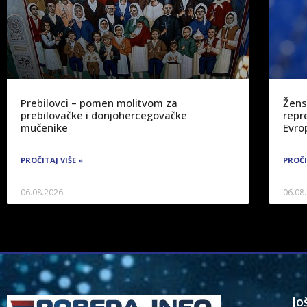
Prebilovci – pomen molitvom za
Žens
prebilovačke i donjohercegovačke
repre
mučenike
Evro
PROČITAJ VIŠE »
PROČI
06.08.2026.
06.08
Jo