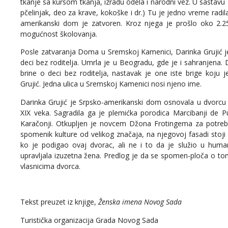
tkanje sa kursom tkanja, izradu odela i narodni vez. U sastavu
pčelinjak, deo za krave, kokoške i dr.) Tu je jedno vreme radil
amerikanski dom je zatvoren. Kroz njega je prošlo oko 2.25
mogućnost školovanja.
Posle zatvaranja Doma u Sremskoj Kamenici, Darinka Grujić je 
deci bez roditelja. Umrla je u Beogradu, gde je i sahranjena.
brine o deci bez roditelja, nastavak je one iste brige koju
Grujić. Jedna ulica u Sremskoj Kamenici nosi njeno ime.
Darinka Grujić je Srpsko-amerikanski dom osnovala u dvorcu 
XIX veka. Sagradila ga je plemićka porodica Marcibanji de P
Karačonji. Otkupljen je novcem Džona Frotingema za potre
spomenik kulture od velikog značaja, na njegovoj fasadi stoj
ko je podigao ovaj dvorac, ali ne i to da je služio u huma
upravljala izuzetna žena. Predlog je da se spomen-ploča o to
vlasnicima dvorca.
Tekst preuzet iz knjige,
Ženska imena Novog Sada
Turistička organizacija Grada Novog Sada