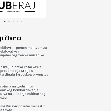
i članci
rebilovci – pomen molitvom za
ebilovačke i
onjohercegovačke mučenike
enska juniorska košarkaška
prezentacija Srbije u
tvrtfinalu Evropskog prvenstva
irošima na godišnjicu
tomskog bombardovanja
oziva na ukidanje nuklearnog
ružja
loš Vučević posetio manastir
logovac