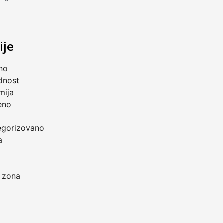
ije
no
dnost
mija
eno
a
egorizovano
a
n
 zona