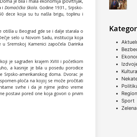
 Doma je bila i mala ekonomija (povrtnjak,
a i
Domaćička škola
. Godine 1931., Srpsko-
0 dece koja su tu našla brigu, toplinu i
Kategor
otišla u Beograd gde se i dalje starala o
 Dečje selo u Novom Sadu, institucija koja
Aktuel
 je u Sremskoj Kamenici započela Darinka
Bezbe
Ekono
koji je sagrađen krajem XVIII i početkom
Izdvoj
uho, a kasnije je bila u posedu porodice
Kultur
be Srpsko-amerikanskog doma. Dvorac je
Nekat
i spomen-ploča na kojoj se može pročitati
Politik
nitarne svrhe i da je njime jedno vreme
Regio
me postavi pored one koja govori o prvim
Sport
Zelena