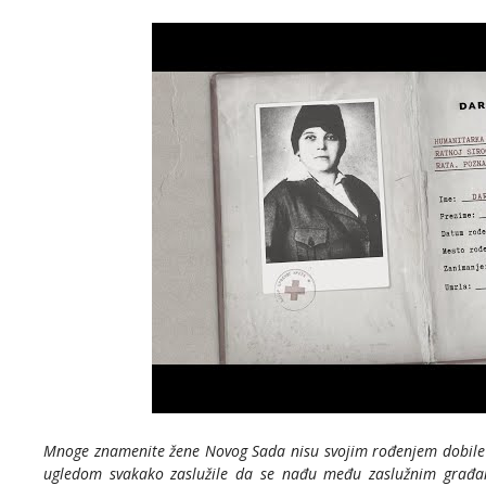
Mnoge znamenite žene Novog Sada nisu svojim rođenjem dobile 
ugledom svakako zaslužile da se nađu među zaslužnim građa