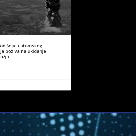
godišnjicu atomskog
a poziva na ukidanje
užja