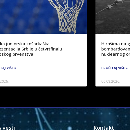
ka juniorska košarkaška
Hirošima na 
zentacija Srbije u četvrtfinalu
bombardovanj
pskog prvenstva
nuklearnog or
TAJ VIŠE »
PROČITAJ VIŠE »
.2026.
06.08.2026.
š vesti
Kontakt