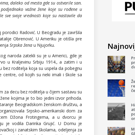
ima, daleko od mesta gde su ostvarile san.
 podjednako važne žene koje su rođene u
 sve svoje vrednosti koje su nastavile da
 porodici Radović. U Beogradu je završila
talije Obrenović. U Ameriku je otišla pre
Najnovij
ženja
Srpska žena
u Njujorku.
og naroda zatekli su je u Americi, gde je
P
o u Kraljevinu Srbiju 1914., a zatim i u
pr
d
cu bez roditelja koja su uspela da pobegnu
e centre, od kojih su neki imali i škole sa
Ž
re
če
za decu bez roditelja u čijem sastavu su
žene kojima je to bio jedini izvor prihoda.
 staranje Beogradskom ženskom društvu, a
H
a
 organizovala Srpsko-amerikanski dom za
p
ovcem Džona Frotingema, a u dvorcu je
o
ju je vodila Darinka Grujić. U Domu je
Mi
govačkoj i zanatskim školama, odeljenja za
G