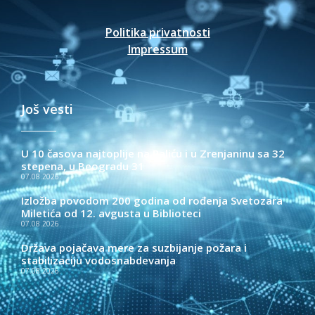
Politika privatnosti
Impressum
Još vesti
U 10 časova najtoplije na Paliću i u Zrenjaninu sa 32
stepena, u Beogradu 31
07.08.2026.
Izložba povodom 200 godina od rođenja Svetozara
Miletića od 12. avgusta u Biblioteci
07.08.2026.
Država pojačava mere za suzbijanje požara i
stabilizaciju vodosnabdevanja
07.08.2026.