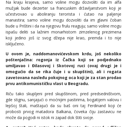
Na kraju krajeva, samo voline mogu dozvoliti da im alfa
mužjak bude dezerter sa francuskim državljanstvom koji je
učestvovao u aboliranju terorista i ćutao na paljenje
manastira; samo voline mogu dozvoliti da im glavni čoban
bude u Prištini i da na njegovu frulu reaguju; samo voline mogu
ispašu deliti sa lažnim monarhistom zimzelenog prezimena
koji jedino još iz svog džepa nije krao, premda i to nije
isključeno.
U ovom je, naddomanovićevskom krdu, još nekoliko
poštenjačina: rogonja iz Čačka koji se podjednako
umiljavao i Đilasovoj i Skotovoj ruci (ovaj drugi je i
omogućio da se rika čuje i u skupštini), ali i rogata
zavetovana nasleđu pokojnog oca koji je za stan prodao
prvu antikomunističku vlast u Beogradu.
Riču tako skupljeni pred skupštinom, pred predsedništvom,
gde stignu, sanjajući o moćnijim pastirima, bogatijem valovu i
lepšoj štali, maštajući da su baš oni taj Ferdinand koji će
probosti prvog matadora Balkana, čoveka čiju zastavicu ne
može da pogodi ni istok ni zapad dok štiti svoje.