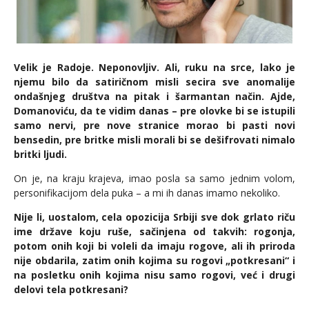
Velik je Radoje. Neponovljiv. Ali, ruku na srce, lako je
njemu bilo da satiričnom misli secira sve anomalije
ondašnjeg društva na pitak i šarmantan način. Ajde,
Domanoviću, da te vidim danas – pre olovke bi se istupili
samo nervi, pre nove stranice morao bi pasti novi
bensedin, pre britke misli morali bi se dešifrovati nimalo
britki ljudi.
On je, na kraju krajeva, imao posla sa samo jednim volom,
personifikacijom dela puka – a mi ih danas imamo nekoliko.
Nije li, uostalom, cela opozicija Srbiji sve dok grlato riču
ime države koju ruše, sačinjena od takvih: rogonja,
potom onih koji bi voleli da imaju rogove, ali ih priroda
nije obdarila, zatim onih kojima su rogovi „potkresani“ i
na posletku onih kojima nisu samo rogovi, već i drugi
delovi tela potkresani?