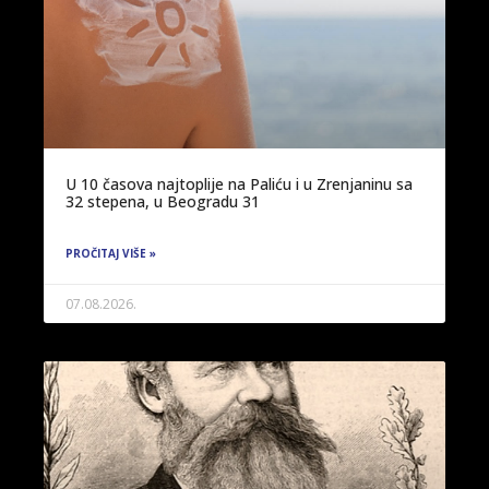
U 10 časova najtoplije na Paliću i u Zrenjaninu sa
32 stepena, u Beogradu 31
PROČITAJ VIŠE »
07.08.2026.