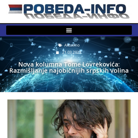
Aktuelno
21.03.2023.
Nova kolumna Tome Lovrekovića:
Razmišljanje najobičnijih srpskih volina