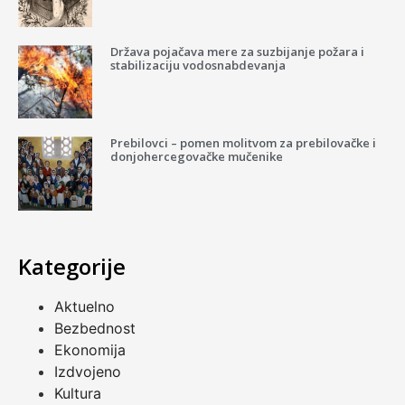
Država pojačava mere za suzbijanje požara i
stabilizaciju vodosnabdevanja
Prebilovci – pomen molitvom za prebilovačke i
donjohercegovačke mučenike
Kategorije
Aktuelno
Bezbednost
Ekonomija
Izdvojeno
Kultura