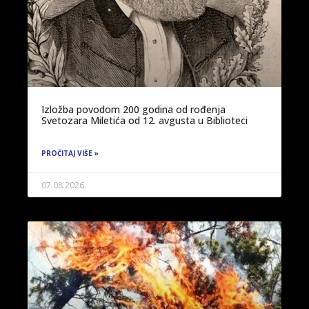
Izložba povodom 200 godina od rođenja
Svetozara Miletića od 12. avgusta u Biblioteci
PROČITAJ VIŠE »
07.08.2026.