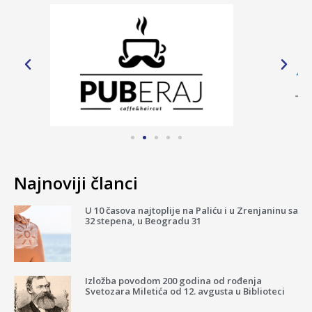
Najnoviji članci
U 10 časova najtoplije na Paliću i u Zrenjaninu sa
32 stepena, u Beogradu 31
Izložba povodom 200 godina od rođenja
Svetozara Miletića od 12. avgusta u Biblioteci