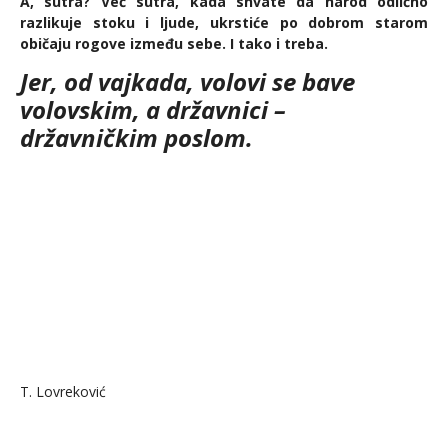
A, sutra? Već sutra, kada shvate da narod odlično
razlikuje stoku i ljude, ukrstiće po dobrom starom
običaju rogove između sebe. I tako i treba.
Jer, od vajkada, volovi se bave
volovskim, a državnici –
državničkim poslom.
T. Lovreković