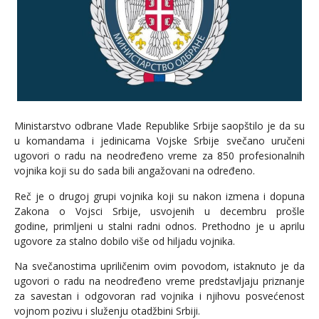
Ministarstvo odbrane Vlade Republike Srbije saopštilo je da su
u komandama i jedinicama Vojske Srbije svečano uručeni
ugovori o radu na neodređeno vreme za 850 profesionalnih
vojnika koji su do sada bili angažovani na određeno.
Reč je o drugoj grupi vojnika koji su nakon izmena i dopuna
Zakona o Vojsci Srbije, usvojenih u decembru prošle
godine, primljeni u stalni radni odnos. Prethodno je u aprilu
ugovore za stalno dobilo više od hiljadu vojnika.
Na svečanostima upriličenim ovim povodom, istaknuto je da
ugovori o radu na neodređeno vreme predstavljaju priznanje
za savestan i odgovoran rad vojnika i njihovu posvećenost
vojnom pozivu i služenju otadžbini Srbiji.