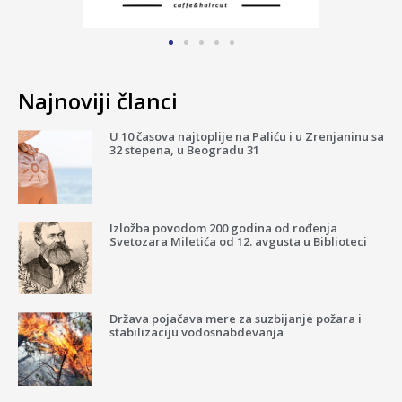
Najnoviji članci
U 10 časova najtoplije na Paliću i u Zrenjaninu sa
32 stepena, u Beogradu 31
Izložba povodom 200 godina od rođenja
Svetozara Miletića od 12. avgusta u Biblioteci
Država pojačava mere za suzbijanje požara i
stabilizaciju vodosnabdevanja