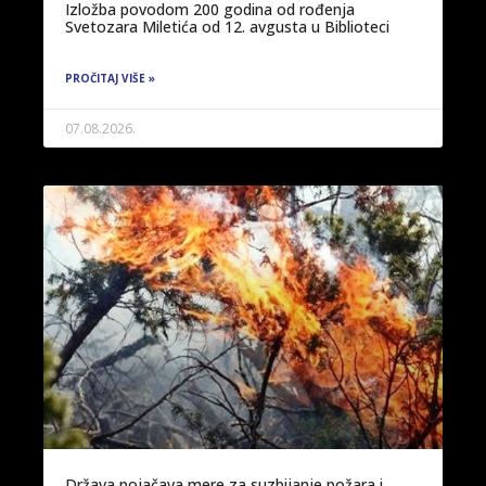
Izložba povodom 200 godina od rođenja
Svetozara Miletića od 12. avgusta u Biblioteci
PROČITAJ VIŠE »
07.08.2026.
Država pojačava mere za suzbijanje požara i