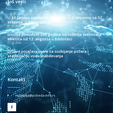
Još vesti
U 10 časova najtoplije na Paliću i u Zrenjaninu sa 32
stepena, u Beogradu 31
07.08.2026.
Izložba povodom 200 godina od rođenja Svetozara
Miletića od 12. avgusta u Biblioteci
07.08.2026.
Država pojačava mere za suzbijanje požara i
stabilizaciju vodosnabdevanja
07.08.2026.
Kontakt
redakcija@pobeda-info.rs